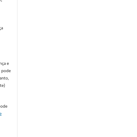
ça
ença e
so pode
anto,
te)
pode
e