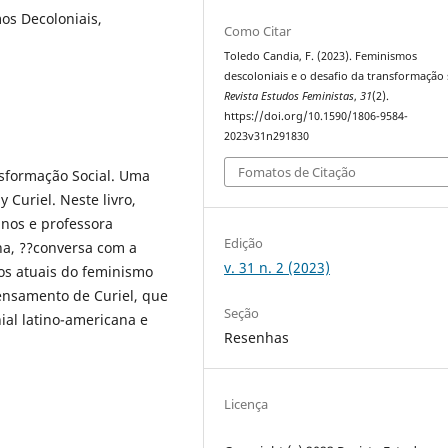
os Decoloniais,
Como Citar
Toledo Candia, F. (2023). Feminismos
descoloniais e o desafio da transformação s
Revista Estudos Feministas
,
31
(2).
https://doi.org/10.1590/1806-9584-
2023v31n291830
Fomatos de Citação
nsformação Social. Uma
 Curiel. Neste livro,
anos e professora
Edição
a, ??conversa com a
v. 31 n. 2 (2023)
ios atuais do feminismo
nsamento de Curiel, que
Seção
ial latino-americana e
Resenhas
Licença