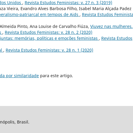
tados Unidos
,
Revista Estudos Feministas: v. 27 n. 3 (2019)
za Vieira, Evandro Alves Barbosa Filho, Isabel Maria Alçada Padez
beralismo-patriarcal em tempos de Aids
,
Revista Estudos Feminista
Almeida Pinto, Ana Louise de Carvalho Fiúza,
Viuvez nas mulheres.
is
,
Revista Estudos Feministas: v. 28 n. 2 (2020)
untas: memórias, políticas e emoções feministas
,
Revista Estudos
al
,
Revista Estudos Feministas: v. 28 n. 1 (2020)
da por similaridade
para este artigo.
nópolis, Brasil.