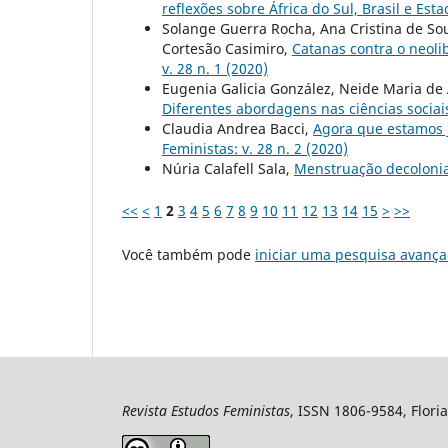
reflexões sobre África do Sul, Brasil e Es
Solange Guerra Rocha, Ana Cristina de Sou
Cortesão Casimiro,
Catanas contra o neoli
v. 28 n. 1 (2020)
Eugenia Galicia González, Neide Maria de 
Diferentes abordagens nas ciências socia
Claudia Andrea Bacci,
Agora que estamos j
Feministas: v. 28 n. 2 (2020)
Núria Calafell Sala,
Menstruação decoloni
<<
<
1
2
3
4
5
6
7
8
9
10
11
12
13
14
15
>
>>
Você também pode
iniciar uma pesquisa avança
Revista Estudos Feministas
, ISSN 1806-9584, Floria