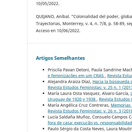
10/05/2022.
QUIJANO, Aníbal. “Colonialidad del poder, globa
Trayectorias, Monterrey, v. 4, n. 7/8, p. 58-89, s
Acceso en 10/06/2022.
Artigos Semelhantes
Priscila Pavan Detoni, Paula Sandrine Ma
e feminizações em um CRAS
,
Revista Estu
Alejandra Araiza Díaz,
Hacia la búsqueda d
Revista Estudos Feministas: v. 25 n. 1 (201
María Laura Osta Vasquez, Alvaro García,
Uruguay de 1920 y 1938
,
Revista Estudos F
María Angélica Cruz Contreras,
Memorias d
Revista Estudos Feministas: v. 26 n. 3 (201
Lucía Saldaña Muñoz, Consuelo Campos 
fora de casa: execução vs. responsabilida
Paulo Sérgio da Costa Neves, Laura Moutin