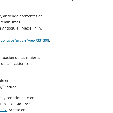
, abriendo horizontes de
s feminismos
 Antioquia), Medellín, n.
politicos/article/view/331398
.
situación de las mujeres
de la invasión colonial
ble en
0/05/2022.
ra y conocimiento en
1, p. 137-148. 1999.
1587
. Acceso en