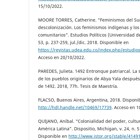
15/10/2022.
MOORE TORRES, Catherine. “Feminismos del Sur
descolonización. Los feminismos indígenas y lo
comunitarios”. Estudios Políticos (Universidad de
53, p. 237-259, jul./dic. 2018. Disponible en
https://revistas.udea.edu.co/index.php/estudios
Acceso en 20/10/2022.
PAREDES, Julieta. 1492 Entronque patriarcal. La 
de los pueblos originarios de Abya Yala después 
de 1492. 2018, 77h. Tesis de Maestría.
FLACSO, Buenos Aires, Argentina, 2018. Disponi
http://hdl.handle.net/10469/17739
. Acceso en 1
QUIJANO, Aníbal. “Colonialidad del poder, cultu
América Latina”. Dispositio, Michigan, v. 24, n. 5
Disponible en
http://www.jstor.org/stable/4149