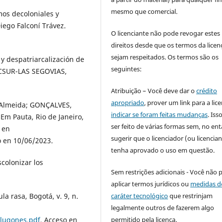
mesmo que comercial.
os decoloniales y
iego Falconí Trávez.
O licenciante não pode revogar estes
direitos desde que os termos da licen
sejam respeitados. Os termos são os
y despatriarcalización de
seguintes:
ACSUR-LAS SEGOVIAS,
Atribuição – Você deve dar o
crédito
apropriado
, prover um link para a lic
i Almeida; GONÇALVES,
indicar se foram feitas mudanças
. Is
Em Pauta, Rio de Janeiro,
ser feito de várias formas sem, no ent
e en
sugerir que o licenciador (ou licencian
o en 10/06/2023.
tenha aprovado o uso em questão.
colonizar los
Sem restrições adicionais - Você não 
aplicar termos jurídicos ou
medidas d
caráter tecnológico
que restrinjam
a rasa, Bogotá, v. 9, n.
legalmente outros de fazerem algo
permitido pela licença.
5lugones.pdf
. Acceso en