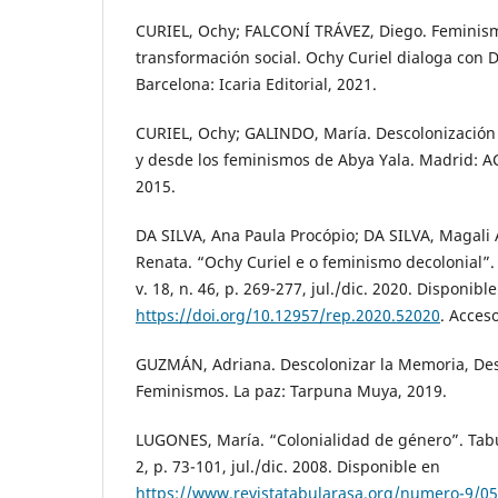
CURIEL, Ochy; FALCONÍ TRÁVEZ, Diego. Feminism
transformación social. Ochy Curiel dialoga con D
Barcelona: Icaria Editorial, 2021.
CURIEL, Ochy; GALINDO, María. Descolonización 
y desde los feminismos de Abya Yala. Madrid: 
2015.
DA SILVA, Ana Paula Procópio; DA SILVA, Magal
Renata. “Ochy Curiel e o feminismo decolonial”. 
v. 18, n. 46, p. 269-277, jul./dic. 2020. Disponibl
https://doi.org/10.12957/rep.2020.52020
. Acces
GUZMÁN, Adriana. Descolonizar la Memoria, Des
Feminismos. La paz: Tarpuna Muya, 2019.
LUGONES, María. “Colonialidad de género”. Tabul
2, p. 73-101, jul./dic. 2008. Disponible en
https://www.revistatabularasa.org/numero-9/0