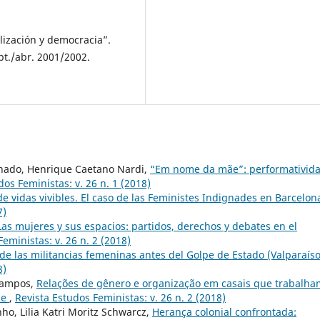
lización y democracia”.
ept./abr. 2001/2002.
chado, Henrique Caetano Nardi,
“Em nome da mãe”: performativid
dos Feministas: v. 26 n. 1 (2018)
e vidas vivibles. El caso de las Feministes Indignades en Barcelo
7)
Las mujeres y sus espacios: partidos, derechos y debates en el
eministas: v. 26 n. 2 (2018)
e las militancias femeninas antes del Golpe de Estado (Valparaís
8)
Campos,
Relações de gênero e organização em casais que trabalha
de
,
Revista Estudos Feministas: v. 26 n. 2 (2018)
ho, Lilia Katri Moritz Schwarcz,
Herança colonial confrontada: