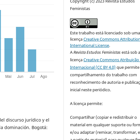
Copyright (c) 2023 Revista Estudos
Feministas
Este trabalho está licenciado sob um
licença
Creative Commons Attribution
International License
.
A
Revista Estudos Feministas
está sob 
licença
Creative Commons Atribuição 
Internacional (CC BY 4.0)
que permite
compartilhamento do trabalho com
reconhecimento de autoria e publica
inicial neste periódico.
A licença permite:
Compartilhar (copiar e redistribuir o
l discurso jurídico y el
material em qualquer suporte ou for
la dominación. Bogotá:
e/ou adaptar (remixar, transformar, e 
a partir do material) para qualquer fi