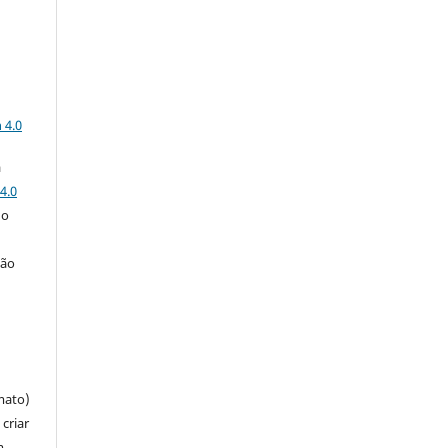
a
 4.0
a
4.0
 o
ção
mato)
criar
m,