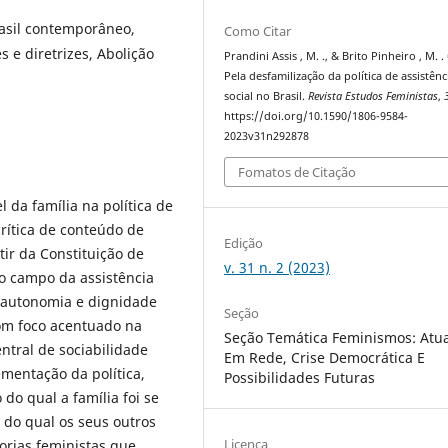
Brasil contemporâneo,
Como Citar
s e diretrizes, Abolição
Prandini Assis , M. ., & Brito Pinheiro , M. .
Pela desfamilização da política de assistênc
social no Brasil.
Revista Estudos Feministas
,
https://doi.org/10.1590/1806-9584-
2023v31n292878
Fomatos de Citação
l da família na política de
 crítica de conteúdo de
Edição
tir da Constituição de
v. 31 n. 2 (2023)
o campo da assistência
r autonomia e dignidade
Seção
com foco acentuado na
Seção Temática Feminismos: Atu
ntral de sociabilidade
Em Rede, Crise Democrática E
entação da política,
Possibilidades Futuras
 do qual a família foi se
 do qual os seus outros
Licença
orias feministas que