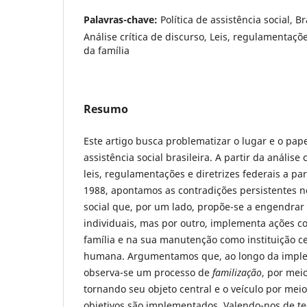
Palavras-chave:
Política de assistência social, 
Análise crítica de discurso, Leis, regulamentaçõe
da família
Resumo
Este artigo busca problematizar o lugar e o pape
assistência social brasileira. A partir da análise
leis, regulamentações e diretrizes federais a par
1988, apontamos as contradições persistentes n
social que, por um lado, propõe-se a engendra
individuais, mas por outro, implementa ações 
família e na sua manutenção como instituição ce
humana. Argumentamos que, ao longo da implem
observa-se um processo de
familização
, por meio
tornando seu objeto central e o veículo por meio
objetivos são implementados. Valendo-nos de te