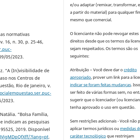
e/ou adaptar (remixar, transformar, e 
a partir do material) para qualquer fi
mesmo que comercial.
O licenciante não pode revogar estes
das normativas
direitos desde que os termos da licen
. 16, n. 30, p. 25-46,
sejam respeitados. Os termos são os
r.puc-
seguintes:
09/05/2023.
Atribuição – Você deve dar o
crédito
. “A (In)visibilidade de
apropriado
, prover um link para a lic
caso nos Centros de
indicar se foram feitas mudanças
. Is
estão, Rio de Janeiro, v.
ser feito de várias formas sem, no ent
socialemquestao.ser.puc-
sugerir que o licenciador (ou licencian
5/2023.
tenha aprovado o uso em questão.
tália. “Bolsa Família,
Sem restrições adicionais - Você não 
e indicam as pesquisas
aplicar termos jurídicos ou
medidas d
195525, 2019. Disponível
caráter tecnológico
que restrinjam
RJVjgMDpQfXff/?lang=pt
.