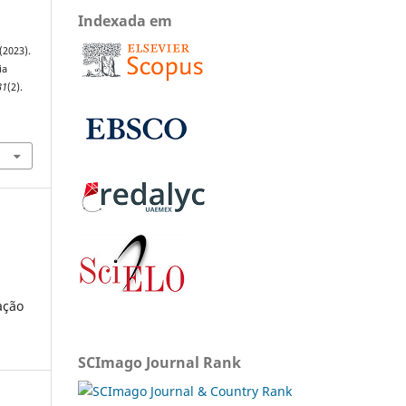
Indexada em
 (2023).
ia
31
(2).
ação
SCImago Journal Rank