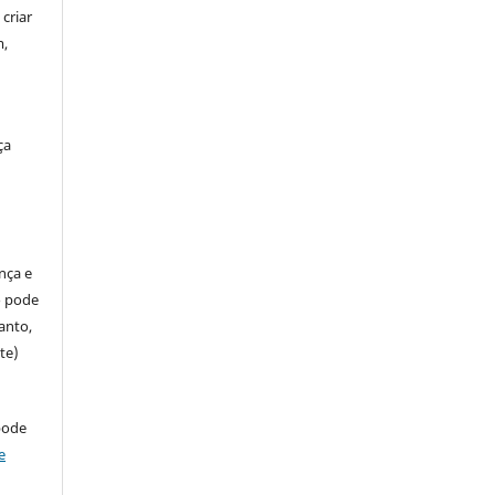
criar
m,
ça
ença e
so pode
anto,
te)
pode
e