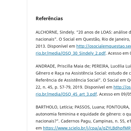
Referências
ALCHORNE, Sindely. “20 anos de LOAS: análise 
nacionais”. O Social em Questão, Rio de Janeiro, v
2013. Disponível em
http://osocialemquestao.se
rio.br/media/OSQ_30_Sindely_2.pdf
. Acesso em 
ANDRADE, Priscilla Maia de; PEREIRA, Lucélia Luiz
Gênero e Raça na Assistência Social: estudo de 
Referência de Assistência Social”. O Social em Qu
22, n. 45, p. 57-79, 2019. Disponível em
http://o
rio.br/media/OSQ_45_art_3.pdf
. Acesso em 09/0
BARTHOLO, Letícia; PASSOS, Luana; FONTOURA, Na
autonomia feminina e equidade de gênero: o qu
nacionais?”. Cadernos Pagu, Campinas, n. 55, e
em
https://www.scielo.br/j/cpa/a/qZYLBdhpfM