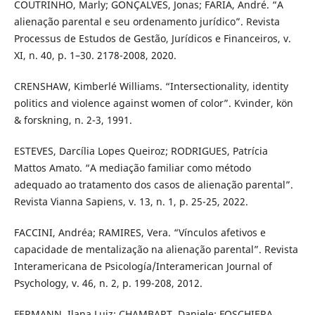
COUTRINHO, Marly; GONÇALVES, Jonas; FARIA, André. “A
alienação parental e seu ordenamento jurídico”. Revista
Processus de Estudos de Gestão, Jurídicos e Financeiros, v.
XI, n. 40, p. 1–30. 2178-2008, 2020.
CRENSHAW, Kimberlé Williams. “Intersectionality, identity
politics and violence against women of color”. Kvinder, kön
& forskning, n. 2-3, 1991.
ESTEVES, Darcília Lopes Queiroz; RODRIGUES, Patrícia
Mattos Amato. “A mediação familiar como método
adequado ao tratamento dos casos de alienação parental”.
Revista Vianna Sapiens, v. 13, n. 1, p. 25-25, 2022.
FACCINI, Andréa; RAMIRES, Vera. “Vínculos afetivos e
capacidade de mentalização na alienação parental”. Revista
Interamericana de Psicología/Interamerican Journal of
Psychology, v. 46, n. 2, p. 199-208, 2012.
FERMANN, Ilana Luiz; CHAMBART, Daniele; FOSCHIERA,