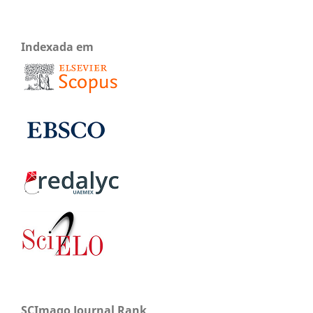
Indexada em
SCImago Journal Rank