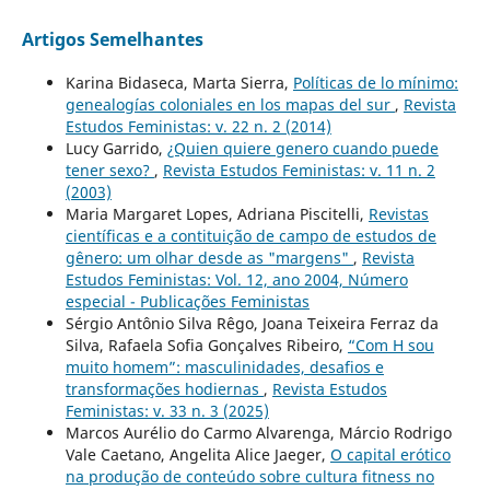
Artigos Semelhantes
Karina Bidaseca, Marta Sierra,
Políticas de lo mínimo:
genealogías coloniales en los mapas del sur
,
Revista
Estudos Feministas: v. 22 n. 2 (2014)
Lucy Garrido,
¿Quien quiere genero cuando puede
tener sexo?
,
Revista Estudos Feministas: v. 11 n. 2
(2003)
Maria Margaret Lopes, Adriana Piscitelli,
Revistas
científicas e a contituição de campo de estudos de
gênero: um olhar desde as "margens"
,
Revista
Estudos Feministas: Vol. 12, ano 2004, Número
especial - Publicações Feministas
Sérgio Antônio Silva Rêgo, Joana Teixeira Ferraz da
Silva, Rafaela Sofia Gonçalves Ribeiro,
“Com H sou
muito homem”: masculinidades, desafios e
transformações hodiernas
,
Revista Estudos
Feministas: v. 33 n. 3 (2025)
Marcos Aurélio do Carmo Alvarenga, Márcio Rodrigo
Vale Caetano, Angelita Alice Jaeger,
O capital erótico
na produção de conteúdo sobre cultura fitness no