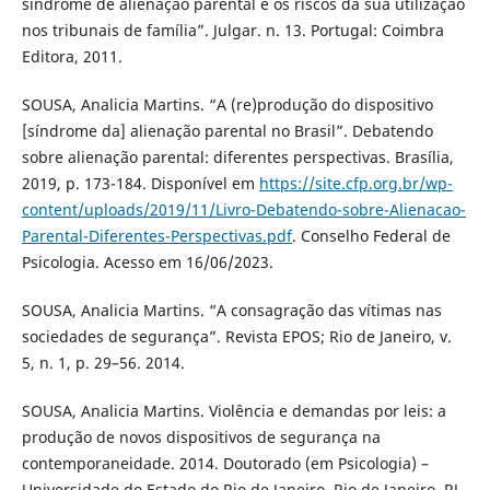
síndrome de alienação parental e os riscos da sua utilização
nos tribunais de família”. Julgar. n. 13. Portugal: Coimbra
Editora, 2011.
SOUSA, Analicia Martins. “A (re)produção do dispositivo
[síndrome da] alienação parental no Brasil”. Debatendo
sobre alienação parental: diferentes perspectivas. Brasília,
2019, p. 173-184. Disponível em
https://site.cfp.org.br/wp-
content/uploads/2019/11/Livro-Debatendo-sobre-Alienacao-
Parental-Diferentes-Perspectivas.pdf
. Conselho Federal de
Psicologia. Acesso em 16/06/2023.
SOUSA, Analicia Martins. “A consagração das vítimas nas
sociedades de segurança”. Revista EPOS; Rio de Janeiro, v.
5, n. 1, p. 29–56. 2014.
SOUSA, Analicia Martins. Violência e demandas por leis: a
produção de novos dispositivos de segurança na
contemporaneidade. 2014. Doutorado (em Psicologia) –
Universidade do Estado do Rio de Janeiro, Rio de Janeiro, RJ,