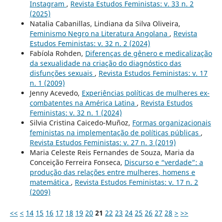
Instagram
,
Revista Estudos Feministas: v. 33 n. 2
(2025)
Natalia Cabanillas, Lindiana da Silva Oliveira,
Feminismo Negro na Literatura Angolana
,
Revista
Estudos Feministas: v. 32 n. 2 (2024)
Fabíola Rohden,
Diferenças de gênero e medicalização
da sexualidade na criação do diagnóstico das
disfunções sexuais
,
Revista Estudos Feministas: v. 17
n. 1 (2009)
Jenny Acevedo,
Experiências políticas de mulheres ex-
combatentes na América Latina
,
Revista Estudos
Feministas: v. 32 n. 1 (2024)
Silvia Cristina Caicedo-Muñoz,
Formas organizacionais
feministas na implementação de políticas públicas
,
Revista Estudos Feministas: v. 27 n. 3 (2019)
Maria Celeste Reis Fernandes de Souza, Maria da
Conceição Ferreira Fonseca,
Discurso e “verdade”: a
produção das relações entre mulheres, homens e
matemática
,
Revista Estudos Feministas: v. 17 n. 2
(2009)
<<
<
14
15
16
17
18
19
20
21
22
23
24
25
26
27
28
>
>>