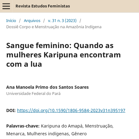
Revista Estudos Feministas
Início
/
Arquivos
/
v. 31 n. 3 (2023)
/
Dossiê Corpo e Menstruação na Amazônia Indígena
Sangue feminino: Quando as
mulheres Karipuna encontram
com a lua
Ana Manoela Primo dos Santos Soares
Universidade Federal do Pará
DOI:
https://doi.org/10.1590/1806-9584-2023v31n395197
Palavras-chave:
Karipuna do Amapá, Menstruação,
Menarca, Mulheres indígenas, Gênero