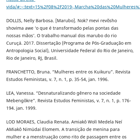
vida/#:~:text=15%2F08%2F2019-,Marcha%20das%20Mulhere
DOLLIS, Nelly Barbosa. [Marubo]. Nok? mevi revõsho
shovima awe ‘o que é transformado pelas pontas das
nossas mãos’. O trabalho manual dos marubo do rio
Curuçá. 2017. Dissertação (Programa de Pós-Graduação em
Antropologia Social), Universidade Federal do Rio de Janeiro,
Rio de Janeiro, RJ, Brasil.
FRANCHETTO, Bruna. “Mulheres entre os Kuikuru”. Revista
Estudos Feministas, v. 7, n. 1, p. 35-54, jan. 1996.
LEA, Vanessa. “Desnaturalizando gênero na sociedade
Mebengôkre”. Revista Estudos Feministas, v. 7, n. 1, p. 176-
194. jan. 1999.
LOD MORAES, Claudia Renata. Amiakô Wolï Medela Neí
AMiakô Nimüdai Elomem. A transição de menina para
mulher e a menstruação como rito de passagem entre os