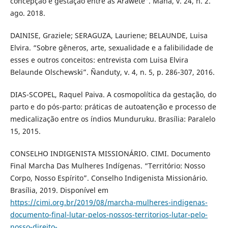
concepção e gestação entre as Araweté”. Mana, v. 24, n. 2.
ago. 2018.
DAINISE, Graziele; SERAGUZA, Lauriene; BELAUNDE, Luisa
Elvira. “Sobre gêneros, arte, sexualidade e a falibilidade de
esses e outros conceitos: entrevista com Luisa Elvira
Belaunde Olschewski”. Ñanduty, v. 4, n. 5, p. 286-307, 2016.
DIAS-SCOPEL, Raquel Paiva. A cosmopolítica da gestação, do
parto e do pós-parto: práticas de autoatenção e processo de
medicalização entre os índios Munduruku. Brasília: Paralelo
15, 2015.
CONSELHO INDIGENISTA MISSIONÁRIO. CIMI. Documento
Final Marcha Das Mulheres Indígenas. “Território: Nosso
Corpo, Nosso Espírito”. Conselho Indigenista Missionário.
Brasília, 2019. Disponível em
https://cimi.org.br/2019/08/marcha-mulheres-indigenas-
documento-final-lutar-pelos-nossos-territorios-lutar-pelo-
nosso-direito-