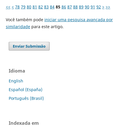
<<
<
78
79
80
81
82
83
84
85
86
87
88
89
90
91
92
>
>>
Você também pode
iniciar uma pesquisa avançada por
similaridade
para este artigo.
Enviar Submissão
Idioma
English
Español (España)
Português (Brasil)
Indexada em