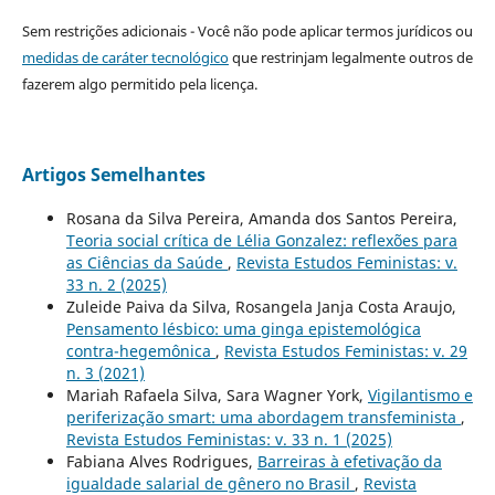
Sem restrições adicionais - Você não pode aplicar termos jurídicos ou
medidas de caráter tecnológico
que restrinjam legalmente outros de
fazerem algo permitido pela licença.
Artigos Semelhantes
Rosana da Silva Pereira, Amanda dos Santos Pereira,
Teoria social crítica de Lélia Gonzalez: reflexões para
as Ciências da Saúde
,
Revista Estudos Feministas: v.
33 n. 2 (2025)
Zuleide Paiva da Silva, Rosangela Janja Costa Araujo,
Pensamento lésbico: uma ginga epistemológica
contra-hegemônica
,
Revista Estudos Feministas: v. 29
n. 3 (2021)
Mariah Rafaela Silva, Sara Wagner York,
Vigilantismo e
periferização smart: uma abordagem transfeminista
,
Revista Estudos Feministas: v. 33 n. 1 (2025)
Fabiana Alves Rodrigues,
Barreiras à efetivação da
igualdade salarial de gênero no Brasil
,
Revista