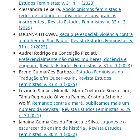
Estudos Feministas: v. 31 n. 1 (2023)
Alessandra Teixeira,
Abolicionismos feministas e
redes de cuidado: os ativismos e suas práticas
insurgentes
,
Revista Estudos Feministas: v. 33 n. 3
(2025)
LUCIANA ITIKAWA,
Recalque espacial: violência contra
a mulher em São Paulo
,
Revista Estudos Feministas: v.
31 n. 2 (2023)
Audrei Rodrigo da Conceição Pizolati,
Preferencialmente não mães: mulheres, docência e
eugenia
,
Revista Estudos Feministas: v. 31 n. 1 (2023)
Breno Guimarães Barboza,
Estudos Feministas da
Tradução e/m Queer~cu-ir
,
Revista Estudos
Feministas: v. 33 n. 3 (2025)
Luzinete Simões Minella, Mara Coelho de Souza Lago,
Tânia Regina de Oliveira Ramos, Cristina Scheibe
Wolff,
Remando contra a maré, publicamos mais um
número da Revista
,
Revista Estudos Feministas: v. 29
n. 3 (2021)
Janaina Guimarães da Fonseca e Silva,
Lugones e o
escurecer do ensino de história
,
Revista Estudos
Feministas: v. 30 n. 1 (2022)