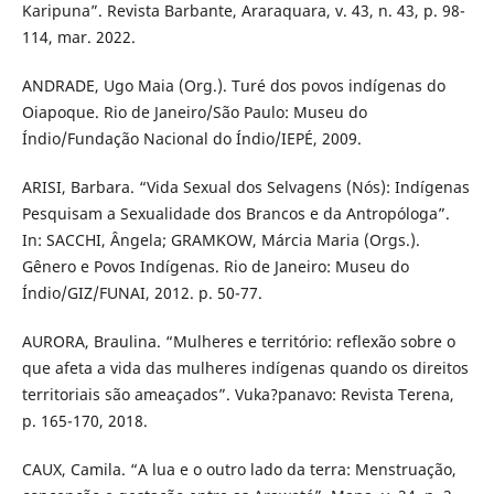
Karipuna”. Revista Barbante, Araraquara, v. 43, n. 43, p. 98-
114, mar. 2022.
ANDRADE, Ugo Maia (Org.). Turé dos povos indígenas do
Oiapoque. Rio de Janeiro/São Paulo: Museu do
Índio/Fundação Nacional do Índio/IEPÉ, 2009.
ARISI, Barbara. “Vida Sexual dos Selvagens (Nós): Indígenas
Pesquisam a Sexualidade dos Brancos e da Antropóloga”.
In: SACCHI, Ângela; GRAMKOW, Márcia Maria (Orgs.).
Gênero e Povos Indígenas. Rio de Janeiro: Museu do
Índio/GIZ/FUNAI, 2012. p. 50-77.
AURORA, Braulina. “Mulheres e território: reflexão sobre o
que afeta a vida das mulheres indígenas quando os direitos
territoriais são ameaçados”. Vuka?panavo: Revista Terena,
p. 165-170, 2018.
CAUX, Camila. “A lua e o outro lado da terra: Menstruação,