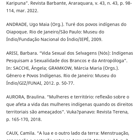
Karipuna”. Revista Barbante, Araraquara, v. 43, n. 43, p. 98-
114, mar. 2022.
ANDRADE, Ugo Maia (Org.). Turé dos povos indígenas do
Oiapoque. Rio de Janeiro/São Paulo: Museu do
Índio/Fundação Nacional do Índio/IEPÉ, 2009.
ARISI, Barbara. “Vida Sexual dos Selvagens (Nós): Indígenas
Pesquisam a Sexualidade dos Brancos e da Antropóloga”.
In: SACCHI, Ângela; GRAMKOW, Márcia Maria (Orgs.).
Gênero e Povos Indígenas. Rio de Janeiro: Museu do
Índio/GIZ/FUNAI, 2012. p. 50-77.
AURORA, Braulina. “Mulheres e território: reflexão sobre o
que afeta a vida das mulheres indígenas quando os direitos
territoriais são ameaçados”. Vuka?panavo: Revista Terena,
p. 165-170, 2018.
CAUX, Camila. “A lua e o outro lado da terra: Menstruação,