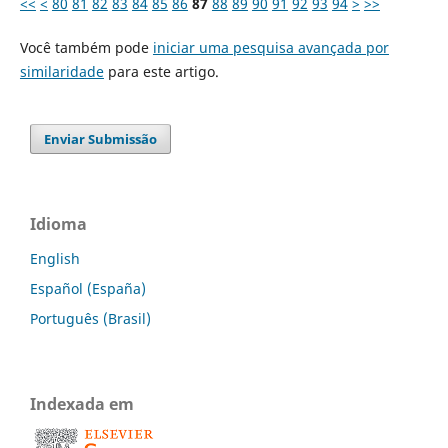
<<
<
80
81
82
83
84
85
86
87
88
89
90
91
92
93
94
>
>>
Você também pode
iniciar uma pesquisa avançada por
similaridade
para este artigo.
Enviar Submissão
Idioma
English
Español (España)
Português (Brasil)
Indexada em