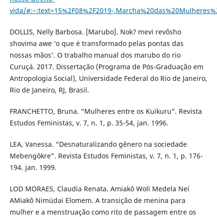
vida/#:~:text=15%2F08%2F2019-,Marcha%20das%20Mulhere
DOLLIS, Nelly Barbosa. [Marubo]. Nok? mevi revõsho
shovima awe ‘o que é transformado pelas pontas das
nossas mãos’. O trabalho manual dos marubo do rio
Curuçá. 2017. Dissertação (Programa de Pós-Graduação em
Antropologia Social), Universidade Federal do Rio de Janeiro,
Rio de Janeiro, RJ, Brasil.
FRANCHETTO, Bruna. “Mulheres entre os Kuikuru”. Revista
Estudos Feministas, v. 7, n. 1, p. 35-54, jan. 1996.
LEA, Vanessa. “Desnaturalizando gênero na sociedade
Mebengôkre”. Revista Estudos Feministas, v. 7, n. 1, p. 176-
194. jan. 1999.
LOD MORAES, Claudia Renata. Amiakô Wolï Medela Neí
AMiakô Nimüdai Elomem. A transição de menina para
mulher e a menstruação como rito de passagem entre os