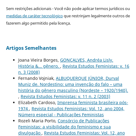
Sem restrições adicionais - Você não pode aplicar termos jurídicos ou
medidas de caráter tecnológico
que restrinjam legalmente outros de
fazerem algo permitido pela licença.
Artigos Semelhantes
Joana Vieira Borges,
GONÇALVES, Andréa Lisly.
História &... gênero.
,
Revista Estudos Feministas: v. 16
n. 3 (2008)
Fernando Vojniak,
ALBUQUERQUE JÚNIOR, Durval
Muniz de. Nordestino: uma invenção do falo – uma
história do gênero masculino (Nordeste – 1920/1940).
,
Revista Estudos Feministas: v. 11 n. 2 (2003)
Elizabeth Cardoso,
Imprensa feminista brasileira pós-
1974
,
Revista Estudos Feministas: Vol. 12, ano 2004,
Número especial - Publicações Feministas
Rozeli Maria Porto,
Consórcio de Publicações
Feministas: a visibilidade do feminismo e sua
divulgação
,
Revista Estudos Feministas: Vol. 12, ano