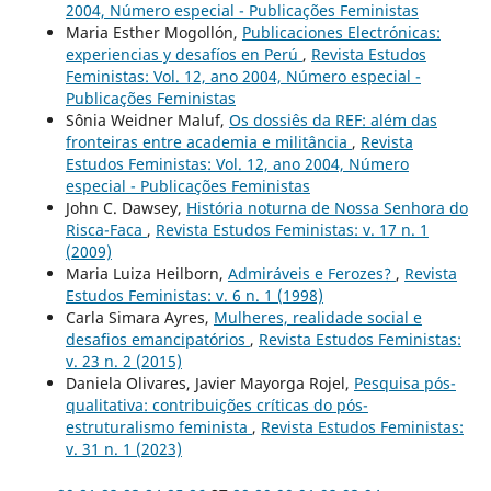
2004, Número especial - Publicações Feministas
Maria Esther Mogollón,
Publicaciones Electrónicas:
experiencias y desafíos en Perú
,
Revista Estudos
Feministas: Vol. 12, ano 2004, Número especial -
Publicações Feministas
Sônia Weidner Maluf,
Os dossiês da REF: além das
fronteiras entre academia e militância
,
Revista
Estudos Feministas: Vol. 12, ano 2004, Número
especial - Publicações Feministas
John C. Dawsey,
História noturna de Nossa Senhora do
Risca-Faca
,
Revista Estudos Feministas: v. 17 n. 1
(2009)
Maria Luiza Heilborn,
Admiráveis e Ferozes?
,
Revista
Estudos Feministas: v. 6 n. 1 (1998)
Carla Simara Ayres,
Mulheres, realidade social e
desafios emancipatórios
,
Revista Estudos Feministas:
v. 23 n. 2 (2015)
Daniela Olivares, Javier Mayorga Rojel,
Pesquisa pós-
qualitativa: contribuições críticas do pós-
estruturalismo feminista
,
Revista Estudos Feministas:
v. 31 n. 1 (2023)