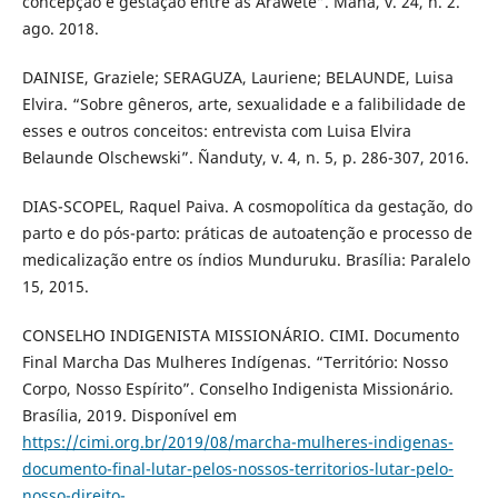
concepção e gestação entre as Araweté”. Mana, v. 24, n. 2.
ago. 2018.
DAINISE, Graziele; SERAGUZA, Lauriene; BELAUNDE, Luisa
Elvira. “Sobre gêneros, arte, sexualidade e a falibilidade de
esses e outros conceitos: entrevista com Luisa Elvira
Belaunde Olschewski”. Ñanduty, v. 4, n. 5, p. 286-307, 2016.
DIAS-SCOPEL, Raquel Paiva. A cosmopolítica da gestação, do
parto e do pós-parto: práticas de autoatenção e processo de
medicalização entre os índios Munduruku. Brasília: Paralelo
15, 2015.
CONSELHO INDIGENISTA MISSIONÁRIO. CIMI. Documento
Final Marcha Das Mulheres Indígenas. “Território: Nosso
Corpo, Nosso Espírito”. Conselho Indigenista Missionário.
Brasília, 2019. Disponível em
https://cimi.org.br/2019/08/marcha-mulheres-indigenas-
documento-final-lutar-pelos-nossos-territorios-lutar-pelo-
nosso-direito-