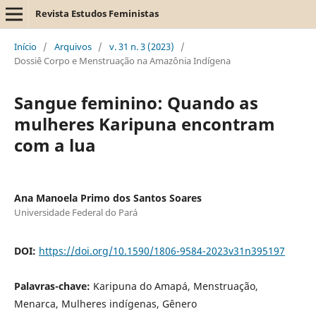
Revista Estudos Feministas
Início
/
Arquivos
/
v. 31 n. 3 (2023)
/
Dossiê Corpo e Menstruação na Amazônia Indígena
Sangue feminino: Quando as
mulheres Karipuna encontram
com a lua
Ana Manoela Primo dos Santos Soares
Universidade Federal do Pará
DOI:
https://doi.org/10.1590/1806-9584-2023v31n395197
Palavras-chave:
Karipuna do Amapá, Menstruação,
Menarca, Mulheres indígenas, Gênero