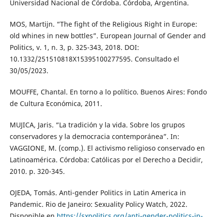
Universidad Nacional de Córdoba. Córdoba, Argentina.
MOS, Martijn. “The fight of the Religious Right in Europe:
old whines in new bottles”. European Journal of Gender and
Politics, v. 1, n. 3, p. 325-343, 2018. DOI:
10.1332/251510818X15395100277595. Consultado el
30/05/2023.
MOUFFE, Chantal. En torno a lo político. Buenos Aires: Fondo
de Cultura Económica, 2011.
MUJICA, Jaris. “La tradición y la vida. Sobre los grupos
conservadores y la democracia contemporánea”. In:
VAGGIONE, M. (comp.). El activismo religioso conservado en
Latinoamérica. Córdoba: Católicas por el Derecho a Decidir,
2010. p. 320-345.
OJEDA, Tomás. Anti-gender Politics in Latin America in
Pandemic. Rio de Janeiro: Sexuality Policy Watch, 2022.
Disponible en
https://sxpolitics.org/anti-gender-politics-in-