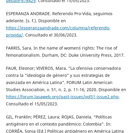
debate-678429
. Consultado el 15/05/2023.
ESPERANZA ANDRADE. Referendo Pro-Vida, seguimos
adelante. (s. f.). Disponible en
https://esperanzaandrade.com/columna/referendo-
provida/
. Consultado el 30/06/2023.
FARRIS, Sara. In the name of women´s rights: The rise of
femonationalism. Durham, DC: Duke University Press, 2017.
FAUR, Eleonor; VIVEROS, Mara. “La ofensiva conservadora
contra la “ideología de género” y sus estrategias de
avanzada en América Latina”. FORUM Latin American
Studies Association, v. 51, n. 2, p. 11-16, 2020. Disponible en
https://forum.lasaweb.org/past-issues/vol51-issue2.php
.
Consultado el 15/05/2023.
GIL, Franklin; PÉREZ, Laura; ROJAS, Daniela. “Políticas
antigénero en el contexto pandémico: Colombia”. In:
CORRÊA, Sonia (Ed.) Políticas antigénero en América Latina