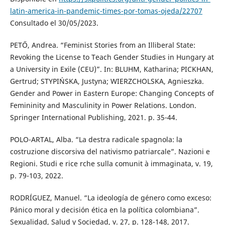
latin-america-in-pandemic-times-por-tomas-ojeda/22707
Consultado el 30/05/2023.
PETŐ, Andrea. “Feminist Stories from an Illiberal State:
Revoking the License to Teach Gender Studies in Hungary at
a University in Exile (CEU)”. In: BLUHM, Katharina; PICKHAN,
Gertrud; STYPIŃSKA, Justyna; WIERZCHOLSKA, Agnieszka.
Gender and Power in Eastern Europe: Changing Concepts of
Femininity and Masculinity in Power Relations. London.
Springer International Publishing, 2021. p. 35-44.
POLO-ARTAL, Alba. “La destra radicale spagnola: la
costruzione discorsiva del nativismo patriarcale”. Nazioni e
Regioni. Studi e rice rche sulla comunit à immaginata, v. 19,
p. 79-103, 2022.
RODRÍGUEZ, Manuel. “La ideología de género como exceso:
Pánico moral y decisión ética en la política colombiana”.
Sexualidad, Salud y Sociedad, v. 27, p. 128-148, 2017.