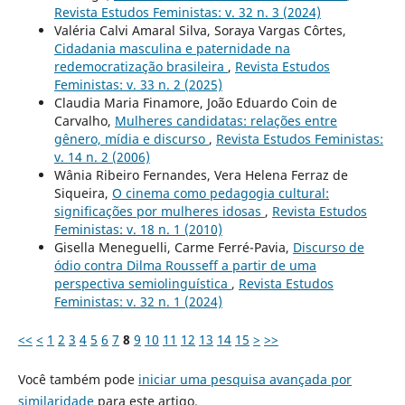
Revista Estudos Feministas: v. 32 n. 3 (2024)
Valéria Calvi Amaral Silva, Soraya Vargas Côrtes,
Cidadania masculina e paternidade na
redemocratização brasileira
,
Revista Estudos
Feministas: v. 33 n. 2 (2025)
Claudia Maria Finamore, João Eduardo Coin de
Carvalho,
Mulheres candidatas: relações entre
gênero, mídia e discurso
,
Revista Estudos Feministas:
v. 14 n. 2 (2006)
Wânia Ribeiro Fernandes, Vera Helena Ferraz de
Siqueira,
O cinema como pedagogia cultural:
significações por mulheres idosas
,
Revista Estudos
Feministas: v. 18 n. 1 (2010)
Gisella Meneguelli, Carme Ferré-Pavia,
Discurso de
ódio contra Dilma Rousseff a partir de uma
perspectiva semiolinguística
,
Revista Estudos
Feministas: v. 32 n. 1 (2024)
<<
<
1
2
3
4
5
6
7
8
9
10
11
12
13
14
15
>
>>
Você também pode
iniciar uma pesquisa avançada por
similaridade
para este artigo.