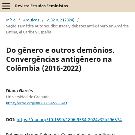
Revista Estudos Feministas
Início
/
Arquivos
/
v. 32 n. 2 (2024)
/
Seção Temática Autores, discursos y debates anti-género en América
Latina, el Caribe y España
Do gênero e outros demônios.
Convergências antigênero na
Colômbia (2016-2022)
Diana Garcés
Universidad de Granada
https://orcid.org/0000-0001-6559-0783
DOI:
https://doi.org/10.1590/1806-9584-2024v32n296574
Palavras-chave:
Colômbia, Convergências antigênero,