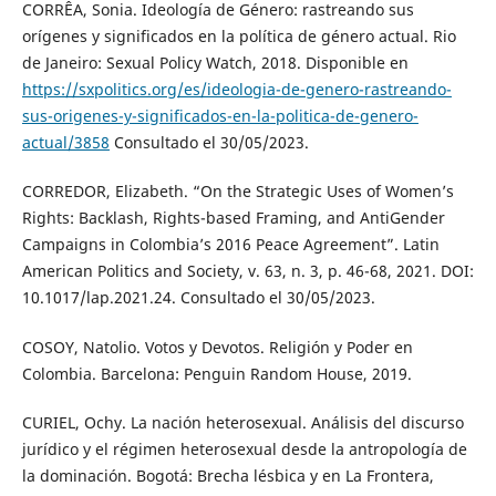
CORRÊA, Sonia. Ideología de Género: rastreando sus
orígenes y significados en la política de género actual. Rio
de Janeiro: Sexual Policy Watch, 2018. Disponible en
https://sxpolitics.org/es/ideologia-de-genero-rastreando-
sus-origenes-y-significados-en-la-politica-de-genero-
actual/3858
Consultado el 30/05/2023.
CORREDOR, Elizabeth. “On the Strategic Uses of Women’s
Rights: Backlash, Rights-based Framing, and AntiGender
Campaigns in Colombia’s 2016 Peace Agreement”. Latin
American Politics and Society, v. 63, n. 3, p. 46-68, 2021. DOI:
10.1017/lap.2021.24. Consultado el 30/05/2023.
COSOY, Natolio. Votos y Devotos. Religión y Poder en
Colombia. Barcelona: Penguin Random House, 2019.
CURIEL, Ochy. La nación heterosexual. Análisis del discurso
jurídico y el régimen heterosexual desde la antropología de
la dominación. Bogotá: Brecha lésbica y en La Frontera,