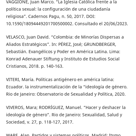
VAGGIONE, Juan Marco. “La Iglesia Católica frente a la
política sexual: la configuración de una ciudadanía
religiosa”. Cadernos Pagu, n. 50, 2017. DOI:
10.1590/18094449201700500002. Consultado el 20/06/2023.
VELASCO, Juan David. “Colombia: de Minorías Dispersas a
Aliados Estratégicos”. In: PÉREZ, José; GRUNDBERGER,
Sebastián. Evangélicos y Poder en América Latina. Lima:
Konrad Adenauer Stiftung y Instituto de Estudios Social
Cristianos, 2018. p. 140-163.
VITERI, María. Políticas antigénero en américa latina:
Ecuador. la instrumentalización de la “ideología de género.
Rio de Janeiro: Observatorio de Sexualidad y Política, 2020.
VIVEROS, Mara; RODRÍGUEZ, Manuel. “Hacer y deshacer la
ideología de género”. Rio de Janeiro: Sexualidad, Salud y
Sociedad, v. 27, p. 118-127, 2017.
WARE, Alan. Partidos y sistemas políticos. Madrid: Itsmo,