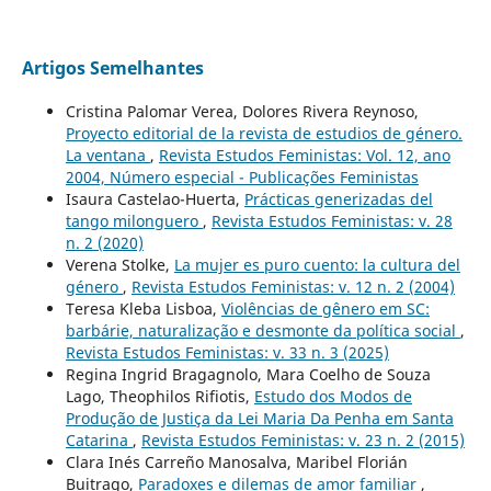
Artigos Semelhantes
Cristina Palomar Verea, Dolores Rivera Reynoso,
Proyecto editorial de la revista de estudios de género.
La ventana
,
Revista Estudos Feministas: Vol. 12, ano
2004, Número especial - Publicações Feministas
Isaura Castelao-Huerta,
Prácticas generizadas del
tango milonguero
,
Revista Estudos Feministas: v. 28
n. 2 (2020)
Verena Stolke,
La mujer es puro cuento: la cultura del
género
,
Revista Estudos Feministas: v. 12 n. 2 (2004)
Teresa Kleba Lisboa,
Violências de gênero em SC:
barbárie, naturalização e desmonte da política social
,
Revista Estudos Feministas: v. 33 n. 3 (2025)
Regina Ingrid Bragagnolo, Mara Coelho de Souza
Lago, Theophilos Rifiotis,
Estudo dos Modos de
Produção de Justiça da Lei Maria Da Penha em Santa
Catarina
,
Revista Estudos Feministas: v. 23 n. 2 (2015)
Clara Inés Carreño Manosalva, Maribel Florián
Buitrago,
Paradoxes e dilemas de amor familiar
,