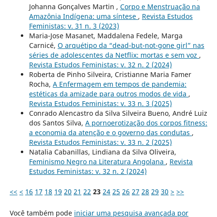
Johanna Gonçalves Martin ,
Corpo e Menstruação na
Amazônia Indígena: uma síntese
,
Revista Estudos
Feministas: v. 31 n. 3 (2023)
Maria-Jose Masanet, Maddalena Fedele, Marga
Carnicé,
O arquétipo da “dead-but-not-gone girl” nas
séries de adolescentes da Netflix: mortas e sem voz
,
Revista Estudos Feministas: v. 32 n. 2 (2024)
Roberta de Pinho Silveira, Cristianne Maria Famer
Rocha,
A Enfermagem em tempos de pandemia:
estéticas da amizade para outros modos de vida
,
Revista Estudos Feministas: v. 33 n. 3 (2025)
Conrado Alencastro da Silva Silveira Bueno, André Luiz
dos Santos Silva,
A pornoerotização dos corpos fitness:
a economia da atenção e o governo das condutas
,
Revista Estudos Feministas: v. 33 n. 2 (2025)
Natalia Cabanillas, Lindiana da Silva Oliveira,
Feminismo Negro na Literatura Angolana
,
Revista
Estudos Feministas: v. 32 n. 2 (2024)
<<
<
16
17
18
19
20
21
22
23
24
25
26
27
28
29
30
>
>>
Você também pode
iniciar uma pesquisa avançada por