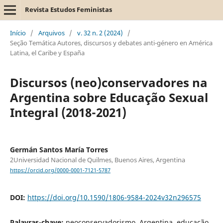
Revista Estudos Feministas
Início
/
Arquivos
/
v. 32 n. 2 (2024)
/
Seção Temática Autores, discursos y debates anti-género en América
Latina, el Caribe y España
Discursos (neo)conservadores na
Argentina sobre Educação Sexual
Integral (2018-2021)
Germán Santos María Torres
2Universidad Nacional de Quilmes, Buenos Aires, Argentina
https://orcid.org/0000-0001-7121-5787
DOI:
https://doi.org/10.1590/1806-9584-2024v32n296575
Palavras-chave:
neoconservadorismo, Argentina, educação