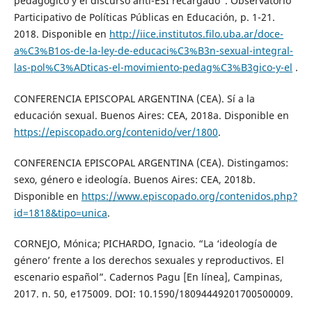
pedagógico y el discurso anti-ESI recargado”. Observatorio
Participativo de Políticas Públicas en Educación, p. 1-21.
2018. Disponible en
http://iice.institutos.filo.uba.ar/doce-
a%C3%B1os-de-la-ley-de-educaci%C3%B3n-sexual-integral-
las-pol%C3%ADticas-el-movimiento-pedag%C3%B3gico-y-el
.
CONFERENCIA EPISCOPAL ARGENTINA (CEA). Sí a la
educación sexual. Buenos Aires: CEA, 2018a. Disponible en
https://episcopado.org/contenido/ver/1800
.
CONFERENCIA EPISCOPAL ARGENTINA (CEA). Distingamos:
sexo, género e ideología. Buenos Aires: CEA, 2018b.
Disponible en
https://www.episcopado.org/contenidos.php?
id=1818&tipo=unica
.
CORNEJO, Mónica; PICHARDO, Ignacio. “La ‘ideología de
género’ frente a los derechos sexuales y reproductivos. El
escenario español”. Cadernos Pagu [En línea], Campinas,
2017. n. 50, e175009. DOI: 10.1590/18094449201700500009.