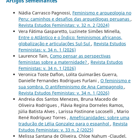
Artigos Semelhantes
Nádia Carrasco Pagnossi,
Feminismo e arqueologia no
Peru: caminhos e desafios das arqueólogas peruanas
,
Revista Estudos Feministas: v. 32 n. 2 (2024)
Vera Fátima Gasparetto, Luzinete Simões Minella,
Entre o Atlântico e o Índico: feminismos africanos,
globalização e articulações Sul-Sul
,
Revista Estudos
Feministas: v. 34 n. 1 (2026)
Laurence Tain,
Como pensar as perspectivas
feministas sobre a maternidade?
,
Revista Estudos
Feministas: v. 34 n. 1 (2026)
Veronica Toste Daflon, Lolita Guimarães Guerra,
Danielle Fernandes Rodrigues Furlani ,
O feminismo e
sua sombra. O antifeminismo de Ana Campagnolo
,
Revista Estudos Feministas: v. 34 n. 1 (2026)
Andreia dos Santos Menezes, Bruna Macedo de
Oliveira Rodrigues , Flávia Regina Dorneles Ramos,
Júlia Batista Alves , Larissa Fostinone Locoselli , Mario
René Rodríguez Torres ,
Amefricanidades: sobre uma
tradução de Lélia Gonzalez para o espanhol
,
Revista
Estudos Feministas: v. 33 n. 2 (2025)
Melissa Santana de Oliveira, Chloe Nahum -Claudel,