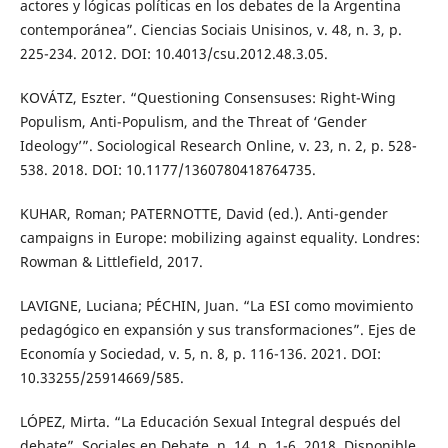
actores y lógicas políticas en los debates de la Argentina
contemporánea”. Ciencias Sociais Unisinos, v. 48, n. 3, p.
225-234. 2012. DOI: 10.4013/csu.2012.48.3.05.
KOVÁTZ, Eszter. “Questioning Consensuses: Right-Wing
Populism, Anti-Populism, and the Threat of ‘Gender
Ideology’”. Sociological Research Online, v. 23, n. 2, p. 528-
538. 2018. DOI: 10.1177/1360780418764735.
KUHAR, Roman; PATERNOTTE, David (ed.). Anti-gender
campaigns in Europe: mobilizing against equality. Londres:
Rowman & Littlefield, 2017.
LAVIGNE, Luciana; PÉCHIN, Juan. “La ESI como movimiento
pedagógico en expansión y sus transformaciones”. Ejes de
Economía y Sociedad, v. 5, n. 8, p. 116-136. 2021. DOI:
10.33255/25914669/585.
LÓPEZ, Mirta. “La Educación Sexual Integral después del
debate”. Sociales en Debate, n. 14, p. 1-6. 2018. Disponible