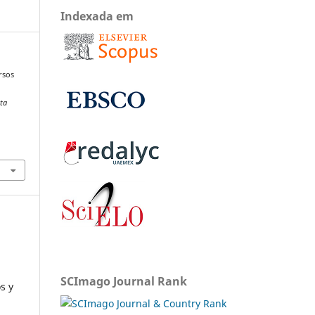
Indexada em
rsos
sta
SCImago Journal Rank
s y