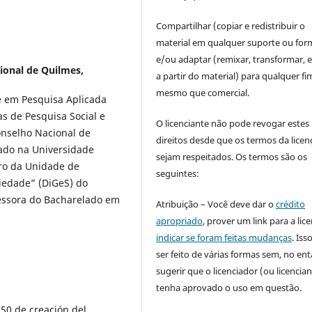
Compartilhar (copiar e redistribuir o
material em qualquer suporte ou for
e/ou adaptar (remixar, transformar, e 
ional de Quilmes,
a partir do material) para qualquer fi
mesmo que comercial.
e em Pesquisa Aplicada
s de Pesquisa Social e
O licenciante não pode revogar estes
nselho Nacional de
direitos desde que os termos da licen
iado na Universidade
sejam respeitados. Os termos são os
ro da Unidade de
seguintes:
ciedade” (DiGeS) do
essora do Bacharelado em
Atribuição – Você deve dar o
crédito
apropriado
, prover um link para a lic
indicar se foram feitas mudanças
. Is
ser feito de várias formas sem, no ent
sugerir que o licenciador (ou licencian
tenha aprovado o uso em questão.
50 de creación del