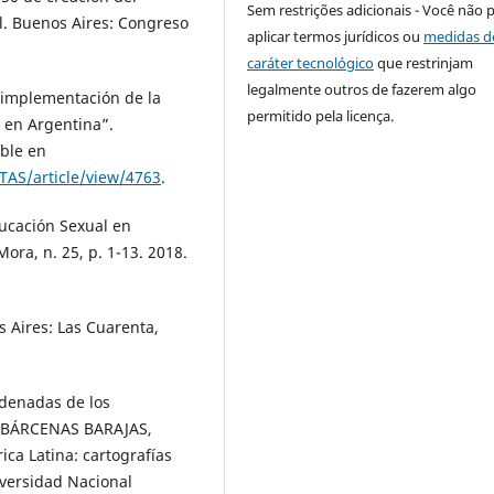
Sem restrições adicionais - Você não 
l. Buenos Aires: Congreso
aplicar termos jurídicos ou
medidas d
caráter tecnológico
que restrinjam
legalmente outros de fazerem algo
a implementación de la
permitido pela licença.
e en Argentina”.
ible en
TAS/article/view/4763
.
ucación Sexual en
ora, n. 25, p. 1-13. 2018.
s Aires: Las Cuarenta,
denadas de los
n: BÁRCENAS BARAJAS,
ca Latina: cartografías
versidad Nacional