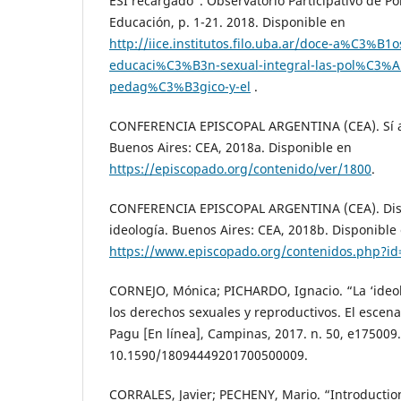
ESI recargado”. Observatorio Participativo de Pol
Educación, p. 1-21. 2018. Disponible en
http://iice.institutos.filo.uba.ar/doce-a%C3%B1o
educaci%C3%B3n-sexual-integral-las-pol%C3%AD
pedag%C3%B3gico-y-el
.
CONFERENCIA EPISCOPAL ARGENTINA (CEA). Sí a 
Buenos Aires: CEA, 2018a. Disponible en
https://episcopado.org/contenido/ver/1800
.
CONFERENCIA EPISCOPAL ARGENTINA (CEA). Dist
ideología. Buenos Aires: CEA, 2018b. Disponible
https://www.episcopado.org/contenidos.php?id
CORNEJO, Mónica; PICHARDO, Ignacio. “La ‘ideol
los derechos sexuales y reproductivos. El escen
Pagu [En línea], Campinas, 2017. n. 50, e175009
10.1590/18094449201700500009.
CORRALES, Javier; PECHENY, Mario. “Introductio