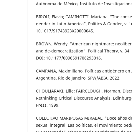
Autónoma de México, Instituto de Investigaciones
BIROLI, Flavia; CAMINOTTI, Mariana. “The conse
gender in Latin America”. Politics & Gender, v. 16
10.1017/S1743923X20000045.
BROWN, Wendy. “American nightmare: neolibera
and de-democratization”. Political Theory, v. 34. 
DOI: 10.1177/0090591706293016.
CAMPANA, Maximiliano. Políticas antigénero en 
Argentina. Rio de Janeiro: SPW/ABIA, 2022.
CHOULIARAKI, Lilie; FAIRCLOUGH, Norman. Disco
Rethinking Critical Discourse Analysis. Edinbur
Press, 1999.
COLECTIVO MARIPOSAS MIRABAL. “Doce años de 
sexual integral. Las políticas, el movimiento ped