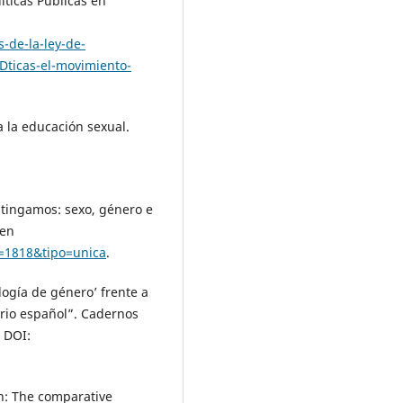
íticas Públicas en
s-de-la-ley-de-
ticas-el-movimiento-
la educación sexual.
ingamos: sexo, género e
 en
=1818&tipo=unica
.
ogía de género’ frente a
ario español”. Cadernos
. DOI:
n: The comparative