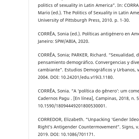
politics of sexuality in Latin America”. In: CORR
Mario (ed.). The Politics of Sexuality in Latin Am
University of Pittsburgh Press, 2010. p. 1-30.
CORRÊA, Sonia (ed.). Políticas antigénero en Amé
Janeiro: SPW/ABIA, 2020.
CORRÊA, Sonia; PARKER, Richard. “Sexualidad,
pensamiento demográfico. Convergencias y div
cambiante”. Estudios Demográficos y Urbanos, v. 
2004. DOI: 10.24201/edu.v19i3.1180.
CORRÊA, Sonia. “A ‘política do gênero’: um com
Cadernos Pagu . [En línea], Campinas, 2018, n. 
10.1590/18094449201800530001.
CORREDOR, Elizabeth. “Unpacking ‘Gender Ideol
Right’s Antigender Countermovement”. Signs, v. 
2019. DOI: 10.1086/701171.