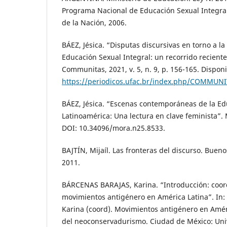
Programa Nacional de Educación Sexual Integra
de la Nación, 2006.
BÁEZ, Jésica. “Disputas discursivas en torno a l
Educación Sexual Integral: un recorrido recient
Communitas, 2021, v. 5, n. 9, p. 156-165. Dispon
https://periodicos.ufac.br/index.php/COMMUNI
BÁEZ, Jésica. “Escenas contemporáneas de la Ed
Latinoamérica: Una lectura en clave feminista”. M
DOI: 10.34096/mora.n25.8533.
BAJTÍN, Mijaíl. Las fronteras del discurso. Bueno
2011.
BÁRCENAS BARAJAS, Karina. “Introducción: coor
movimientos antigénero en América Latina”. I
Karina (coord). Movimientos antigénero en Améri
del neoconservadurismo. Ciudad de México: Uni