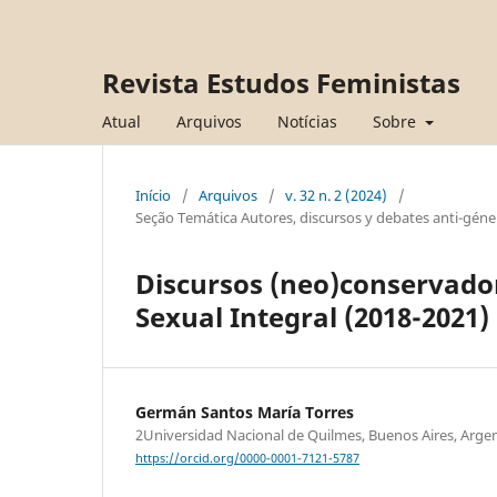
Revista Estudos Feministas
Atual
Arquivos
Notícias
Sobre
Início
/
Arquivos
/
v. 32 n. 2 (2024)
/
Seção Temática Autores, discursos y debates anti-géner
Discursos (neo)conservado
Sexual Integral (2018-2021)
Germán Santos María Torres
2Universidad Nacional de Quilmes, Buenos Aires, Arge
https://orcid.org/0000-0001-7121-5787