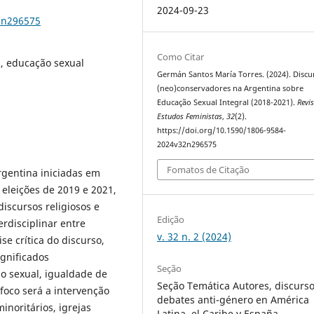
2024-09-23
2n296575
Como Citar
, educação sexual
Germán Santos María Torres. (2024). Discu
(neo)conservadores na Argentina sobre
Educação Sexual Integral (2018-2021).
Revi
Estudos Feministas
,
32
(2).
https://doi.org/10.1590/1806-9584-
2024v32n296575
Fomatos de Citação
rgentina iniciadas em
eleições de 2019 e 2021,
iscursos religiosos e
Edição
erdisciplinar entre
v. 32 n. 2 (2024)
e crítica do discurso,
ignificados
Seção
ão sexual, igualdade de
Seção Temática Autores, discurso
foco será a intervenção
debates anti-género en América
inoritários, igrejas
Latina, el Caribe y España