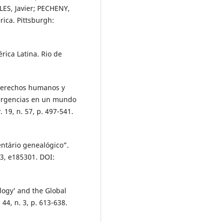
ALES, Javier; PECHENY,
erica. Pittsburgh:
rica Latina. Rio de
 derechos humanos y
ergencias en un mundo
19, n. 57, p. 497-541.
entário genealógico”.
53, e185301. DOI:
ogy’ and the Global
44, n. 3, p. 613-638.