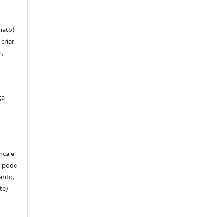
mato)
criar
m,
ça
ença e
so pode
anto,
te)