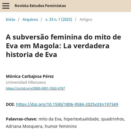
Revista Estudos Feministas
Início
/
Arquivos
/
v. 33 n. 1 (2025)
/
Artigos
A subversão feminina do mito de
Eva em Magola: La verdadera
historia de Eva
Mónica Carbajosa Pérez
Universidad Villanueva
https://orcid.org/0000-0001-5502-6767
DOI:
https://doi.org/10.1590/1806-9584-2025v33n197349
Palavras-chave:
mito da Eva, hipertextualidade, quadrinhos,
Adriana Mosquera, humor feminino