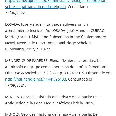
https://amecopress.net/Feministas-y-teologas-reflexionan-
sobre-el-patriarcado-en-la-religion
. Consultado el
23/04/2022.
LOSADA, José Manuel. “La triada subversiva: un
acercamiento teórico”. In: LOSADA, José Manuel; GUIRAO,
Marta (cords.). Myth and Subversion in the Contemporary
Novel. Newcastle upon Tyne: Cambridge Scholars
Publishing, 2012, p. 13-22.
MÉNDEZ-Gª DE PAREDES, Elena. “Mujeres alteradas: La
autoironía de grupo como liberación de tabúes femeninos”.
Discurso & Sociedad, v. 9 (1-2), p. 71-94, 2015. Disponible en
http://hdl.handle.net/11441/25133
. Consultado el
17/09/2021.
MINOIS, Georges. Historia de la risa y de la burla: De la
Antigüedad a la Edad Media. México: Ficticia, 2015.
MINOIS, Georges. Historia de la risa y de la burla: Del