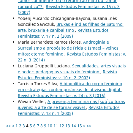
“amor confluente” ou o retorno ao mito do “amor
romântico”?
,
Revista Estudos Feministas: v. 15 n. 3
(2007)
Yobenj Aucardo Chicangana-Bayona, Susana Inês
González Sawczuk,
Bruxas e índias filhas de Saturno:
arte, bruxaria e canibalismo
,
Revista Estudos
Feministas: v. 17 n. 2 (2009)
Maria Bernardete Ramos Flores,
Androginia e
Surrealismo a propósito de Frida e Ismael – velhos
mitos: eterno feminino
,
Revista Estudos Feministas: v.
22 n. 3 (2014)
Luciana Gruppelli Luciana,
Sexualidades, artes visuais
e poder: pedagogias visuais do feminino
,
Revista
Estudos Feministas: v. 10 n. 2 (2002)
Tarcisio Torres Silva,
A biopolítica do corpo feminino
em estratégias contemporâneas de ativismo digital
,
Revista Estudos Feministas: v. 24 n. 3 (2016)
Wivian Weller,
A presença feminina nas (sub)culturas
juvenis: a arte de se tornar visível
,
Revista Estudos
Feministas: v. 13 n. 1 (2005)
<<
<
1
2
3
4
5
6
7
8
9
10
11
12
13
14
15
>
>>