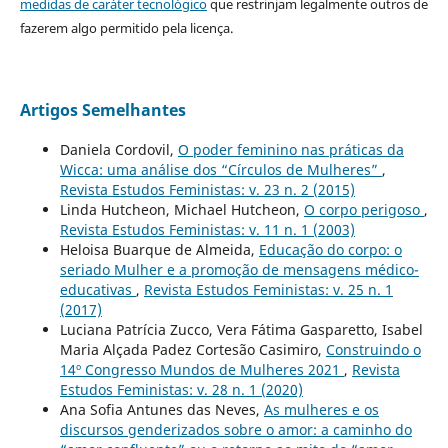
medidas de caráter tecnológico
que restrinjam legalmente outros de
fazerem algo permitido pela licença.
Artigos Semelhantes
Daniela Cordovil,
O poder feminino nas práticas da
Wicca: uma análise dos “Círculos de Mulheres”
,
Revista Estudos Feministas: v. 23 n. 2 (2015)
Linda Hutcheon, Michael Hutcheon,
O corpo perigoso
,
Revista Estudos Feministas: v. 11 n. 1 (2003)
Heloisa Buarque de Almeida,
Educação do corpo: o
seriado Mulher e a promoção de mensagens médico-
educativas
,
Revista Estudos Feministas: v. 25 n. 1
(2017)
Luciana Patrícia Zucco, Vera Fátima Gasparetto, Isabel
Maria Alçada Padez Cortesão Casimiro,
Construindo o
14º Congresso Mundos de Mulheres 2021
,
Revista
Estudos Feministas: v. 28 n. 1 (2020)
Ana Sofia Antunes das Neves,
As mulheres e os
discursos genderizados sobre o amor: a caminho do