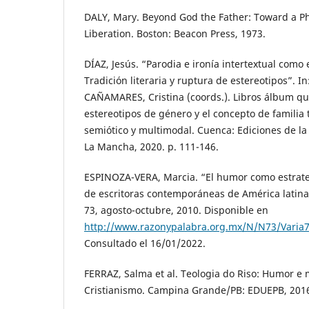
DALY, Mary. Beyond God the Father: Toward a P
Liberation. Boston: Beacon Press, 1973.
DÍAZ, Jesús. “Parodia e ironía intertextual como 
Tradición literaria y ruptura de estereotipos”. I
CAÑAMARES, Cristina (coords.). Libros álbum qu
estereotipos de género y el concepto de familia t
semiótico y multimodal. Cuenca: Ediciones de la 
La Mancha, 2020. p. 111-146.
ESPINOZA-VERA, Marcia. “El humor como estrateg
de escritoras contemporáneas de América latina”
73, agosto-octubre, 2010. Disponible en
http://www.razonypalabra.org.mx/N/N73/Varia7
Consultado el 16/01/2022.
FERRAZ, Salma et al. Teologia do Riso: Humor e
Cristianismo. Campina Grande/PB: EDUEPB, 201