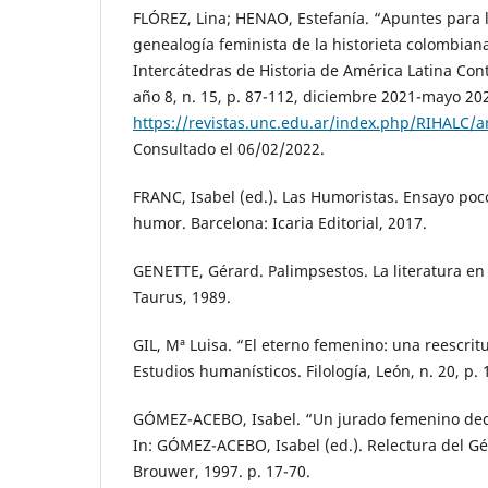
FLÓREZ, Lina; HENAO, Estefanía. “Apuntes para 
genealogía feminista de la historieta colombiana
Intercátedras de Historia de América Latina Co
año 8, n. 15, p. 87-112, diciembre 2021-mayo 20
https://revistas.unc.edu.ar/index.php/RIHALC/a
Consultado el 06/02/2022.
FRANC, Isabel (ed.). Las Humoristas. Ensayo poc
humor. Barcelona: Icaria Editorial, 2017.
GENETTE, Gérard. Palimpsestos. La literatura e
Taurus, 1989.
GIL, Mª Luisa. “El eterno femenino: una reescrit
Estudios humanísticos. Filología, León, n. 20, p.
GÓMEZ-ACEBO, Isabel. “Un jurado femenino decl
In: GÓMEZ-ACEBO, Isabel (ed.). Relectura del Gé
Brouwer, 1997. p. 17-70.