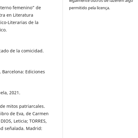
legalmente outros de fazerem algo
 eterno femenino” de
permitido pela licença.
ra en Literatura
ico-Literarias de la
ico.
cado de la comicidad.
. Barcelona: Ediciones
ela, 2021.
de mitos patriarcales.
 libro de Eva, de Carmen
DIOS, Leticia; TORRES,
dad señalada. Madrid: