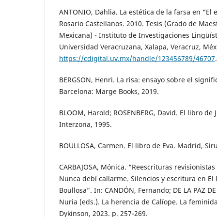
ANTONIO, Dahlia. La estética de la farsa en “El
Rosario Castellanos. 2010. Tesis (Grado de Maest
Mexicana) - Instituto de Investigaciones Lingüíst
Universidad Veracruzana, Xalapa, Veracruz, Méx
https://cdigital.uv.mx/handle/123456789/46707
.
BERGSON, Henri. La risa: ensayo sobre el signifi
Barcelona: Marge Books, 2019.
BLOOM, Harold; ROSENBERG, David. El libro de J
Interzona, 1995.
BOULLOSA, Carmen. El libro de Eva. Madrid, Siru
CARBAJOSA, Mónica. “Reescrituras revisionistas 
Nunca debí callarme. Silencios y escritura en El
Boullosa”. In: CANDÓN, Fernando; DE LA PAZ DE 
Nuria (eds.). La herencia de Calíope. La femini
Dykinson, 2023. p. 257-269.