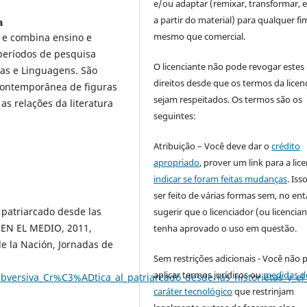
e/ou adaptar (remixar, transformar, e 
a partir do material) para qualquer fi
a
mesmo que comercial.
 e combina ensino e
períodos de pesquisa
O licenciante não pode revogar estes
vas e Linguagens. São
direitos desde que os termos da licen
 contemporânea de figuras
sejam respeitados. Os termos são os
as relações da literatura
seguintes:
Atribuição – Você deve dar o
crédito
apropriado
, prover um link para a lic
indicar se foram feitas mudanças
. Is
ser feito de várias formas sem, no ent
l patriarcado desde las
sugerir que o licenciador (ou licencian
S EN EL MEDIO, 2011,
tenha aprovado o uso em questão.
e la Nación, Jornadas de
Sem restrições adicionais - Você não 
aplicar termos jurídicos ou
medidas d
bversiva_Cr%C3%ADtica_al_patriarcado_desde_las_historietas_y_
caráter tecnológico
que restrinjam