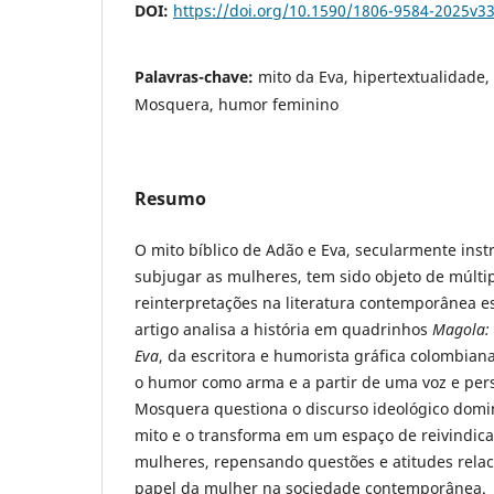
DOI:
https://doi.org/10.1590/1806-9584-2025v3
Palavras-chave:
mito da Eva, hipertextualidade
Mosquera, humor feminino
Resumo
O mito bíblico de Adão e Eva, secularmente ins
subjugar as mulheres, tem sido objeto de múltip
reinterpretações na literatura contemporânea es
artigo analisa a história em quadrinhos
Magola: 
Eva
, da escritora e humorista gráfica colombia
o humor como arma e a partir de uma voz e pers
Mosquera questiona o discurso ideológico domin
mito e o transforma em um espaço de reivindic
mulheres, repensando questões e atitudes rela
papel da mulher na sociedade contemporânea.