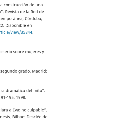
la construcción de una
”. Revista de la Red de
ntemporánea, Córdoba,
22. Disponible en
rticle/view/35844
.
o serio sobre mujeres y
n segundo grado. Madrid:
ura dramática del mito”.
 191-195, 1998.
ara a Eva: no culpable”.
nesis. Bilbao: Desclée de