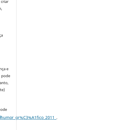
criar
m,
ça
ença e
so pode
anto,
te)
pode
e
el_humor_gr%C3%A1fico_2011_
.