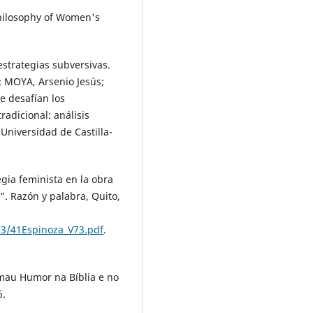
hilosophy of Women's
estrategias subversivas.
n: MOYA, Arsenio Jesús;
e desafían los
radicional: análisis
Universidad de Castilla-
ia feminista en la obra
. Razón y palabra, Quito,
3/41Espinoza_V73.pdf
.
 mau Humor na Bíblia e no
6.