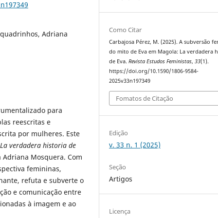
3n197349
Como Citar
, quadrinhos, Adriana
Carbajosa Pérez, M. (2025). A subversão f
do mito de Eva em Magola: La verdadera h
de Eva.
Revista Estudos Feministas
,
33
(1).
https://doi.org/10.1590/1806-9584-
2025v33n197349
Fomatos de Citação
trumentalizado para
las reescritas e
Edição
crita por mulheres. Este
v. 33 n. 1 (2025)
La verdadera historia de
na Adriana Mosquera. Com
Seção
pectiva femininas,
Artigos
ante, refuta e subverte o
ação e comunicação entre
cionadas à imagem e ao
Licença