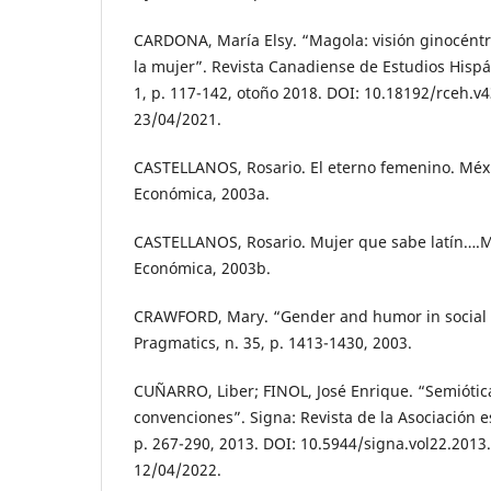
CARDONA, María Elsy. “Magola: visión ginocént
la mujer”. Revista Canadiense de Estudios Hispá
1, p. 117-142, otoño 2018. DOI: 10.18192/rceh.v4
23/04/2021.
CASTELLANOS, Rosario. El eterno femenino. Méx
Económica, 2003a.
CASTELLANOS, Rosario. Mujer que sabe latín….M
Económica, 2003b.
CRAWFORD, Mary. “Gender and humor in social c
Pragmatics, n. 35, p. 1413-1430, 2003.
CUÑARRO, Liber; FINOL, José Enrique. “Semiótica
convenciones”. Signa: Revista de la Asociación e
p. 267-290, 2013. DOI: 10.5944/signa.vol22.2013
12/04/2022.