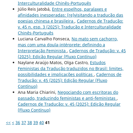
Interculturalidade Chinês-Português
Júlio Reis Jatobá,
Entre espelhos, paralaxes e
afinidades inesperadas: (re)visitando a tradução das
poesias chinesa e brasileira
,
Cadernos de Tradução:
v. 45 n. esp. 3 (2025): Tradução e Interculturalidade
Chinês-Português
Luciana Carvalho Fonseca,
No mato sem cachorro,
mas com uma doula-intérprete: definindo a
Interpretação Feminista
,
Cadernos de Tradução: v. 45
(2025): Edição Regular (Fluxo Contínuo)
Naylane Araújo Matos, Olga Castro,
Estudos
Feministas da Tradução traduzidos no Brasil: limites,
possibilidades e implicações políticas
,
Cadernos de
Tradução: v. 45 (2025): Edição Regular (Fluxo
Contínuo)
Ana Maria Chiarini,
Negociando com escritoras do
passado, traduzindo feministas e anti-feministas
,
Cadernos de Tradução: v. 45 (2025): Edição Regular
(Fluxo Contínuo)
<<
<
36
37
38
39
40
41