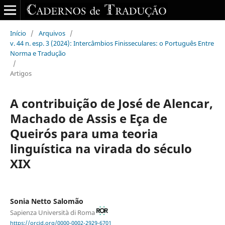
Início
/
Arquivos
/
v. 44 n. esp. 3 (2024): Intercâmbios Finisseculares: o Português Entre
Norma e Tradução
/
Artigos
A contribuição de José de Alencar,
Machado de Assis e Eça de
Queirós para uma teoria
linguística na virada do século
XIX
Sonia Netto Salomão
Sapienza Università di Roma
https://orcid.org/0000-0002-2929-6701