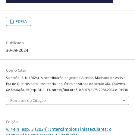
PDF/A
Publicado
30-09-2024
Como Citar
Salomão, S. N. (2024). A contribuição de José de Alencar, Machado de Assis e
Eça de Queirós para uma teoria linguística na virada do século XIX.
Cadernos
De Tradução
,
44
(esp. 3), 1–13. https://doi.org/10.5007/2175-7968.2024.e101938
Fomatos de Citação
Edição
v. 44 n. esp. 3 (2024): Intercâmbios Finisseculares: o