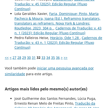
Tradução: v. 45 (2025): Edição Regular (Fluxo
Contínuo)
Lola Geraldes Xavier,
Faria, Dominique; Pinto, Marta
Pacheco & Moura, Joana (Ed.). Reframing translators,
translators as reframers. Nova York & Londres:
Routledge, 2023, 304 p.
,
Cadernos de Tradução: v. 43
n. 1 (2023): Edição Regular (Fluxo Contínuo)
Pedro Falleiros Heise,
Horácio, Ode 1.28
,
Cadernos de
Tradução: v. 43 n. 1 (2023): Edição Regular (Fluxo
Contínuo)
<<
<
27
28
29
30
31
32
33
34
35
36
>
>>
Você também pode
iniciar uma pesquisa avançada por
similaridade
para este artigo.
Artigos mais lidos pelo mesmo(s) autor(es)
José Guilherme dos Santos Fernandes, Lúcia Puga,
Ernesto Renan Melo de Freitas Pinto,
Tradução da