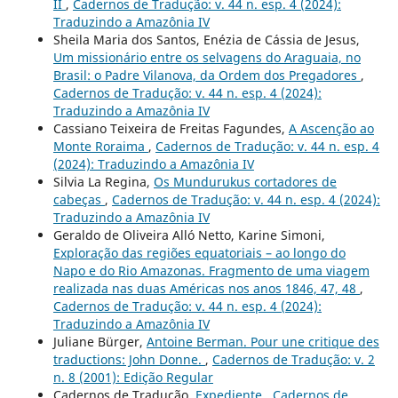
II
,
Cadernos de Tradução: v. 44 n. esp. 4 (2024):
Traduzindo a Amazônia IV
Sheila Maria dos Santos, Enézia de Cássia de Jesus,
Um missionário entre os selvagens do Araguaia, no
Brasil: o Padre Vilanova, da Ordem dos Pregadores
,
Cadernos de Tradução: v. 44 n. esp. 4 (2024):
Traduzindo a Amazônia IV
Cassiano Teixeira de Freitas Fagundes,
A Ascenção ao
Monte Roraima
,
Cadernos de Tradução: v. 44 n. esp. 4
(2024): Traduzindo a Amazônia IV
Silvia La Regina,
Os Mundurukus cortadores de
cabeças
,
Cadernos de Tradução: v. 44 n. esp. 4 (2024):
Traduzindo a Amazônia IV
Geraldo de Oliveira Alló Netto, Karine Simoni,
Exploração das regiões equatoriais – ao longo do
Napo e do Rio Amazonas. Fragmento de uma viagem
realizada nas duas Américas nos anos 1846, 47, 48
,
Cadernos de Tradução: v. 44 n. esp. 4 (2024):
Traduzindo a Amazônia IV
Juliane Bürger,
Antoine Berman. Pour une critique des
traductions: John Donne.
,
Cadernos de Tradução: v. 2
n. 8 (2001): Edição Regular
Cadernos de Tradução,
Expediente
,
Cadernos de