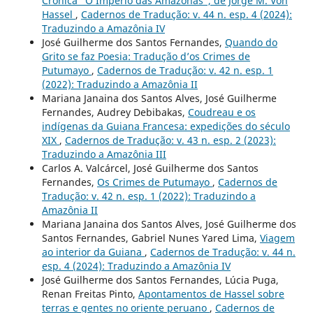
Crônica “O Império das Amazonas”, de Jorge M. Von
Hassel
,
Cadernos de Tradução: v. 44 n. esp. 4 (2024):
Traduzindo a Amazônia IV
José Guilherme dos Santos Fernandes,
Quando do
Grito se faz Poesia: Tradução d’os Crimes de
Putumayo
,
Cadernos de Tradução: v. 42 n. esp. 1
(2022): Traduzindo a Amazônia II
Mariana Janaina dos Santos Alves, José Guilherme
Fernandes, Audrey Debibakas,
Coudreau e os
indígenas da Guiana Francesa: expedições do século
XIX
,
Cadernos de Tradução: v. 43 n. esp. 2 (2023):
Traduzindo a Amazônia III
Carlos A. Valcárcel, José Guilherme dos Santos
Fernandes,
Os Crimes de Putumayo
,
Cadernos de
Tradução: v. 42 n. esp. 1 (2022): Traduzindo a
Amazônia II
Mariana Janaina dos Santos Alves, José Guilherme dos
Santos Fernandes, Gabriel Nunes Yared Lima,
Viagem
ao interior da Guiana
,
Cadernos de Tradução: v. 44 n.
esp. 4 (2024): Traduzindo a Amazônia IV
José Guilherme dos Santos Fernandes, Lúcia Puga,
Renan Freitas Pinto,
Apontamentos de Hassel sobre
terras e gentes no oriente peruano
,
Cadernos de