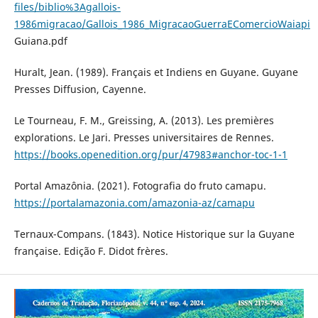
files/biblio%3Agallois-
1986migracao/Gallois_1986_MigracaoGuerraEComercioWaiapi
Guiana.pdf
Huralt, Jean. (1989). Français et Indiens en Guyane. Guyane
Presses Diffusion, Cayenne.
Le Tourneau, F. M., Greissing, A. (2013). Les premières
explorations. Le Jari. Presses universitaires de Rennes.
https://books.openedition.org/pur/47983#anchor-toc-1-1
Portal Amazônia. (2021). Fotografia do fruto camapu.
https://portalamazonia.com/amazonia-az/camapu
Ternaux-Compans. (1843). Notice Historique sur la Guyane
française. Edição F. Didot frères.