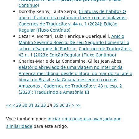
Contínuo)
Dorothy Kenny, Talita Serpa,
Criaturas de hábito? O
que os tradutores costumam fazer com as palavras
,
Cadernos de Tradução: v. 44 n. 1 (2024): Edição
Regular (Fluxo Contínuo)
Cezar A. Mortari, Luiz Henrique Queriquelli,
Anício
Mânlio Severino Boécio: De seu Segundo Comentário
sobre a Isagoge de Porfírio
,
Cadernos de Tradução: v.
43 n. 1 (2023): Edição Regular (Fluxo Contínuo)
Charles-Marie de La Condamine, Gilles Jean Abes,
Relatório abreviado de uma viagem no interior da
América meridional desde o litoral do mar do sul até o
litoral do Brasil e da Guiana descendo o rio das
Amazonas
,
Cadernos de Tradução: v. 43 n. esp. 2
(2023): Traduzindo a Amazônia III
<<
<
29
30
31
32
33
34
35
36
37
>
>>
Você também pode
iniciar uma pesquisa avançada por
similaridade
para este artigo.