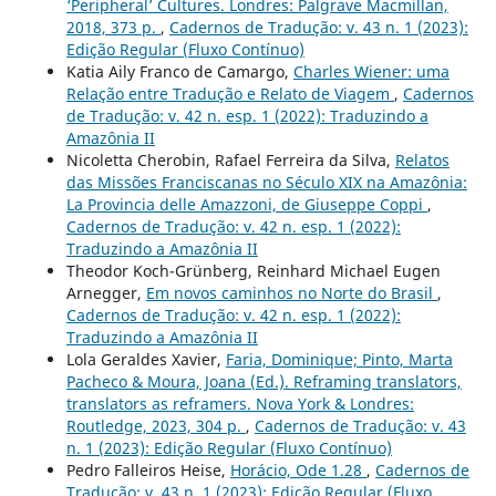
‘Peripheral’ Cultures. Londres: Palgrave Macmillan,
2018, 373 p.
,
Cadernos de Tradução: v. 43 n. 1 (2023):
Edição Regular (Fluxo Contínuo)
Katia Aily Franco de Camargo,
Charles Wiener: uma
Relação entre Tradução e Relato de Viagem
,
Cadernos
de Tradução: v. 42 n. esp. 1 (2022): Traduzindo a
Amazônia II
Nicoletta Cherobin, Rafael Ferreira da Silva,
Relatos
das Missões Franciscanas no Século XIX na Amazônia:
La Provincia delle Amazzoni, de Giuseppe Coppi
,
Cadernos de Tradução: v. 42 n. esp. 1 (2022):
Traduzindo a Amazônia II
Theodor Koch-Grünberg, Reinhard Michael Eugen
Arnegger,
Em novos caminhos no Norte do Brasil
,
Cadernos de Tradução: v. 42 n. esp. 1 (2022):
Traduzindo a Amazônia II
Lola Geraldes Xavier,
Faria, Dominique; Pinto, Marta
Pacheco & Moura, Joana (Ed.). Reframing translators,
translators as reframers. Nova York & Londres:
Routledge, 2023, 304 p.
,
Cadernos de Tradução: v. 43
n. 1 (2023): Edição Regular (Fluxo Contínuo)
Pedro Falleiros Heise,
Horácio, Ode 1.28
,
Cadernos de
Tradução: v. 43 n. 1 (2023): Edição Regular (Fluxo