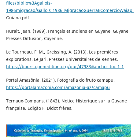
files/biblio%3Agallois-
1986migracao/Gallois_1986_MigracaoGuerraEComercioWaiapi
Guiana.pdf
Huralt, Jean. (1989). Français et Indiens en Guyane. Guyane
Presses Diffusion, Cayenne.
Le Tourneau, F. M., Greissing, A. (2013). Les premières
explorations. Le Jari. Presses universitaires de Rennes.
https://books.openedition.org/pur/47983#anchor-toc-1-1
Portal Amazônia. (2021). Fotografia do fruto camapu.
https://portalamazonia.com/amazonia-az/camapu
Ternaux-Compans. (1843). Notice Historique sur la Guyane
française. Edição F. Didot frères.