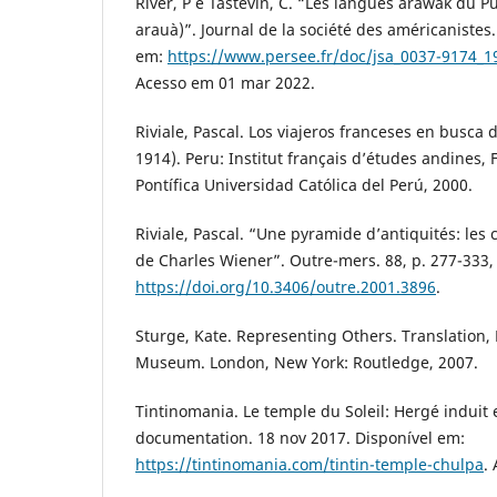
River, P e Tastevin, C. “Les langues arawak du P
arauà)”. Journal de la société des américanistes.
em:
https://www.persee.fr/doc/jsa_0037-9174_
Acesso em 01 mar 2022.
Riviale, Pascal. Los viajeros franceses en busca 
1914). Peru: Institut français d’études andines, 
Pontífica Universidad Católica del Perú, 2000.
Riviale, Pascal. “Une pyramide d’antiquités: les 
de Charles Wiener”. Outre-mers. 88, p. 277-333,
https://doi.org/10.3406/outre.2001.3896
.
Sturge, Kate. Representing Others. Translation
Museum. London, New York: Routledge, 2007.
Tintinomania. Le temple du Soleil: Hergé induit 
documentation. 18 nov 2017. Disponível em:
https://tintinomania.com/tintin-temple-chulpa
.