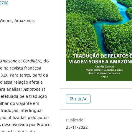
90708
 Wiener, Amazonas
a
Amazone et Cordillère
,
do
e na revista francesa
IX. Para tanto, parti da
o essa relação afeta a
Para analisar
Amazone et
efetuada pela tradução
PDF/A
olhar do viajante em
 tradução interlingual
ão utilizadas pelo autor-
Publicado
s
desenvolvido por Franco
25-11-2022
 as estratégias de