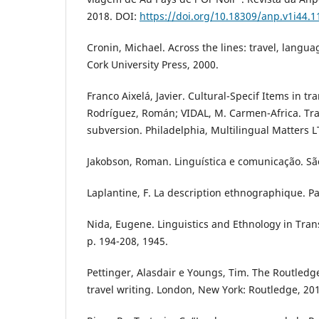
2018. DOI:
https://doi.org/10.18309/anp.v1i44.1
Cronin, Michael. Across the lines: travel, languag
Cork University Press, 2000.
Franco Aixelá, Javier. Cultural-Specif Items in tra
Rodríguez, Román; VIDAL, M. Carmen-Africa. Tr
subversion. Philadelphia, Multilingual Matters L
Jakobson, Roman. Linguística e comunicação. São
Laplantine, F. La description ethnographique. Pa
Nida, Eugene. Linguistics and Ethnology in Tran
p. 194-208, 1945.
Pettinger, Alasdair e Youngs, Tim. The Routled
travel writing. London, New York: Routledge, 20