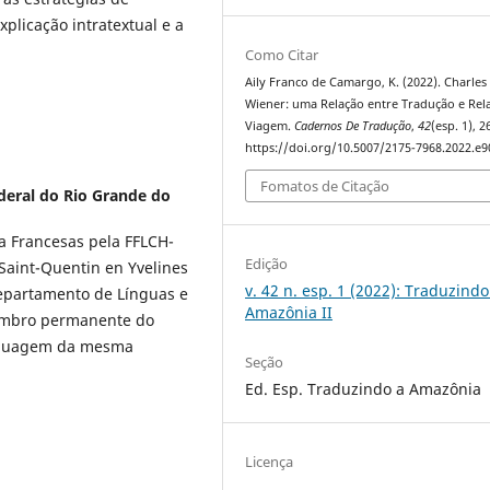
xplicação intratextual e a
Como Citar
Aily Franco de Camargo, K. (2022). Charles
Wiener: uma Relação entre Tradução e Rel
Viagem.
Cadernos De Tradução
,
42
(esp. 1), 
https://doi.org/10.5007/2175-7968.2022.e
Fomatos de Citação
deral do Rio Grande do
a Francesas pela FFLCH-
Edição
 Saint-Quentin en Yvelines
v. 42 n. esp. 1 (2022): Traduzindo
Departamento de Línguas e
Amazônia II
membro permanente do
nguagem da mesma
Seção
Ed. Esp. Traduzindo a Amazônia
Licença