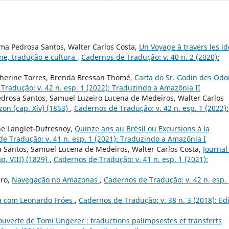
ma Pedrosa Santos, Walter Carlos Costa,
Un Voyage à travers les i
ne, tradução e cultura
,
Cadernos de Tradução: v. 40 n. 2 (2020):
therine Torres, Brenda Bressan Thomé,
Carta do Sr. Godin des Odo
Tradução: v. 42 n. esp. 1 (2022): Traduzindo a Amazônia II
edrosa Santos, Samuel Luzeiro Lucena de Medeiros, Walter Carlos
zon (cap. Xiv) (1853)
,
Cadernos de Tradução: v. 42 n. esp. 1 (2022):
ne Langlet-Dufresnoy,
Quinze ans au Brésil ou Excursions à la
e Tradução: v. 41 n. esp. 1 (2021): Traduzindo a Amazônia I
a Santos, Samuel Lucena de Medeiros, Walter Carlos Costa,
Journal
p. VIII) (1829)
,
Cadernos de Tradução: v. 41 n. esp. 1 (2021):
iro,
Navegação no Amazonas
,
Cadernos de Tradução: v. 42 n. esp.
ta com Leonardo Fróes
,
Cadernos de Tradução: v. 38 n. 3 (2018): Ed
ouverte de Tomi Ungerer : traductions palimpsestes et transferts