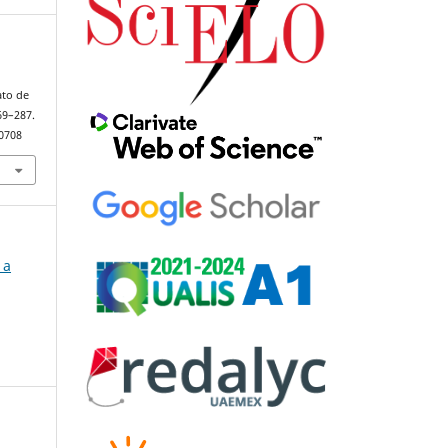
ato de
269–287.
90708
 a