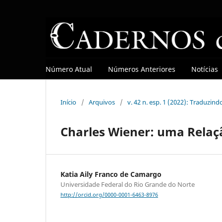
Número Atual
Números Anteriores
Notícias
Início
/
Arquivos
/
v. 42 n. esp. 1 (2022): Traduzind
Charles Wiener: uma Relaç
Katia Aily Franco de Camargo
Universidade Federal do Rio Grande do Norte
http://orcid.org/0000-0001-6463-8976