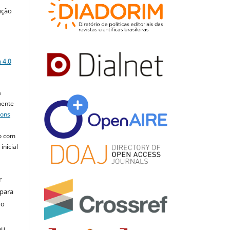
ução
a
 4.0
a
mente
mons
o com
inicial
r
 para
do
ou