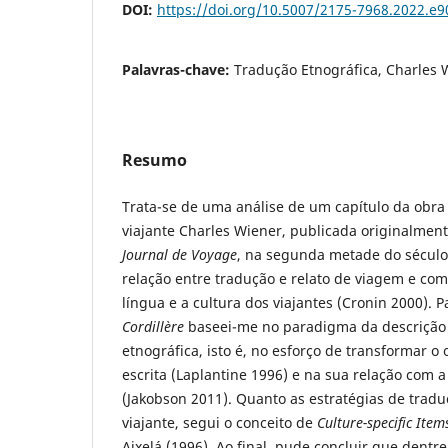
DOI:
https://doi.org/10.5007/2175-7968.2022.e
Palavras-chave:
Tradução Etnográfica, Charles
Resumo
Trata-se de uma análise de um capítulo da obr
viajante Charles Wiener, publicada originalment
Journal de Voyage
, na segunda metade do século X
relação entre tradução e relato de viagem e com
língua e a cultura dos viajantes (Cronin 2000). 
Cordillère
baseei-me no paradigma da descrição 
etnográfica, isto é, no esforço de transformar o 
escrita (Laplantine 1996) e na sua relação com a
(Jakobson 2011). Quanto as estratégias de traduç
viajante, segui o conceito de
Culture-specific Item
Aixelá (1996). Ao final, pude concluir que dentre