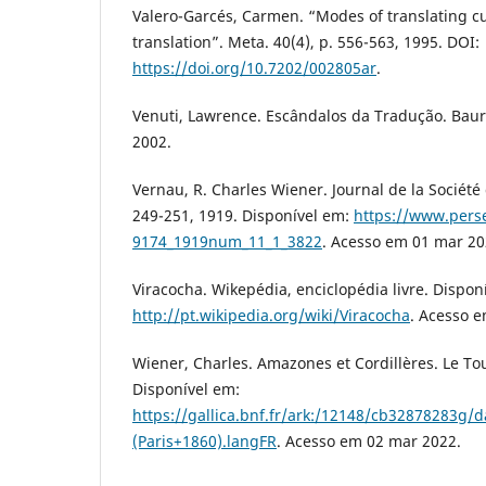
Valero-Garcés, Carmen. “Modes of translating c
translation”. Meta. 40(4), p. 556-563, 1995. DOI:
https://doi.org/10.7202/002805ar
.
Venuti, Lawrence. Escândalos da Tradução. Baur
2002.
Vernau, R. Charles Wiener. Journal de la Société
249-251, 1919. Disponível em:
https://www.perse
9174_1919num_11_1_3822
. Acesso em 01 mar 20
Viracocha. Wikepédia, enciclopédia livre. Dispon
http://pt.wikipedia.org/wiki/Viracocha
. Acesso 
Wiener, Charles. Amazones et Cordillères. Le T
Disponível em:
https://gallica.bnf.fr/ark:/12148/cb32878283g
(Paris+1860).langFR
. Acesso em 02 mar 2022.