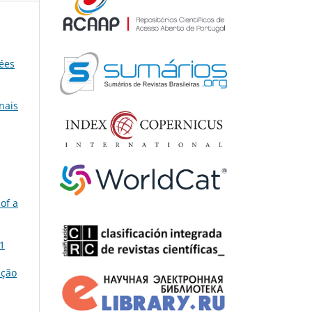
dées
nais
 of a
 1
ição