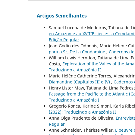
Artigos Semelhantes
Samuel Lucena de Medeiros, Tatiana de Li
en Amazonie au XVIIIE siècle: La Comdami
Edição Regular
Jean Godin des Odonais, Marie Helene Ca
para o Sr. De La Condamine
,
Cadernos de 
William Lewis Herndon, Tatiana de Lima P
Costa,
Exploration of the Valley of the Ama
Traduzindo a Amazônia II
Marie Hélène Catherine Torres, Alexandri
Diamantine (Capítulos III e IV)
,
Cadernos d
Henry Lister Maw, Tatiana de Lima Pedros
Passage from the Pacific to the Atlantic (Ca
Traduzindo a Amazônia I
Gregorio Ronca, Karine Simoni, Karla Ribe
(2022): Traduzindo a Amazônia II
Anna Olga Prudente de Oliveira,
Entrevis
Regular
Anne Schneider, Thérèse Willer,
L'oeuvre 