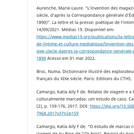
Aurenche, Marie-Laure. “L’invention des magazin
siècle, d’après la Correspondance générale d’É
1890)”. La lettre et la presse: poétique de l’inti
14/09/2021. Médias 19. Disponível em:
https://www.medias19.org/publications/la-lettre
de-lintime-et-culture-mediatique/linvention-des
xixe-siecle-dapres-la-correspondance-generale
1890
Acesso em 01 mar 2022.
Broc, Numa. Dictionnaire illustré des explorate
français du XIXe siècle. Paris: Editions du CTHS,
Camargo, Katia Aily F de. Relatos de viagem e a
culturalmente marcadas: um estudo de caso. Ca
(2), p. 159-176, 2017. DOI:
https://doi.org/10.50
7968.2017v37n2p159
Camargo, Katia Aily F de. “O estudo de marcas cu
viagem de Au Pays de l'Or Noir”. Revista da Anpol