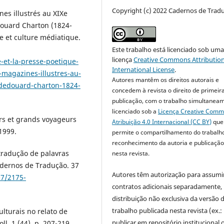
Copyright (c) 2022 Cadernos de Trad
es illustrés au XIXe
douard Charton (1824-
me et culture médiatique.
Este trabalho está licenciado sob um
licença
Creative Commons Attribution
-et-la-presse-poetique-
International License
.
-magazines-illustres-au-
Autores mantêm os direitos autorais e
-dedouard-charton-1824-
concedem à revista o direito de primeir
publicação, com o trabalho simultanea
licenciado sob a
Licença Creative Com
urs et grands voyageurs
Atribuição 4.0 Internacional (CC BY)
que
 1999.
permite o compartilhamento do trabalh
reconhecimento da autoria e publicação 
 tradução de palavras
nesta revista.
dernos de Tradução. 37
Autores têm autorização para assumi
07/2175-
contratos adicionais separadamente,
distribuição não exclusiva da versão 
trabalho publicada nesta revista (ex.:
lturais no relato de
publicar em repositório institucional 
l. 1.(44), p. 207-219,