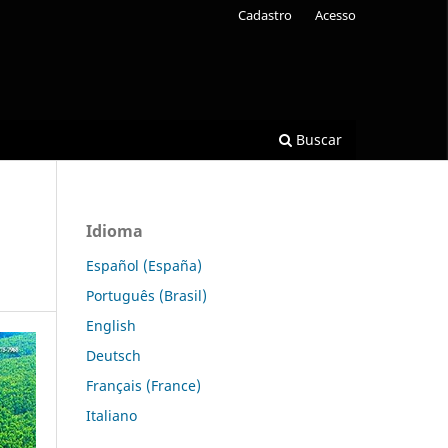
Cadastro
Acesso
Buscar
Idioma
Español (España)
Português (Brasil)
English
Deutsch
Français (France)
Italiano