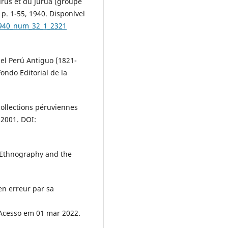
urús et du Juruá (groupe
 p. 1-55, 1940. Disponível
1940_num_32_1_2321
del Perú Antiguo (1821-
Fondo Editorial de la
collections péruviennes
 2001. DOI:
, Ethnography and the
en erreur par sa
 Acesso em 01 mar 2022.