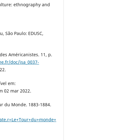
ulture: ethnography and
u, São Paulo: EDUSC,
 des Américanistes. 11, p.
e.fr/doc/jsa_0037-
22.
ível em:
em 02 mar 2022.
our du Monde. 1883-1884.
/date.r=Le+Tour+du+monde+