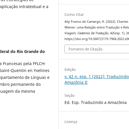
xplicação intratextual e a
Como Citar
Aily Franco de Camargo, K. (2022). Charles
Wiener: uma Relação entre Tradução e Rel
Viagem.
Cadernos De Tradução
,
42
(esp. 1), 
https://doi.org/10.5007/2175-7968.2022.e
Fomatos de Citação
deral do Rio Grande do
a Francesas pela FFLCH-
Edição
 Saint-Quentin en Yvelines
v. 42 n. esp. 1 (2022): Traduzindo
Departamento de Línguas e
Amazônia II
membro permanente do
nguagem da mesma
Seção
Ed. Esp. Traduzindo a Amazônia
Licença