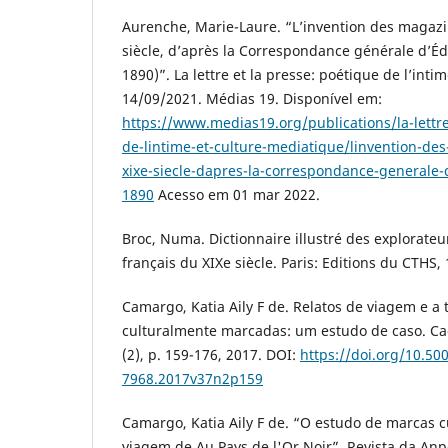
Aurenche, Marie-Laure. “L’invention des magazin
siècle, d’après la Correspondance générale d’É
1890)”. La lettre et la presse: poétique de l’inti
14/09/2021. Médias 19. Disponível em:
https://www.medias19.org/publications/la-lettre
de-lintime-et-culture-mediatique/linvention-des
xixe-siecle-dapres-la-correspondance-generale
1890
Acesso em 01 mar 2022.
Broc, Numa. Dictionnaire illustré des explorate
français du XIXe siècle. Paris: Editions du CTHS,
Camargo, Katia Aily F de. Relatos de viagem e a
culturalmente marcadas: um estudo de caso. Ca
(2), p. 159-176, 2017. DOI:
https://doi.org/10.50
7968.2017v37n2p159
Camargo, Katia Aily F de. “O estudo de marcas cu
viagem de Au Pays de l'Or Noir”. Revista da Anpol