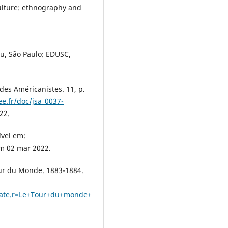
ulture: ethnography and
u, São Paulo: EDUSC,
 des Américanistes. 11, p.
e.fr/doc/jsa_0037-
22.
ível em:
em 02 mar 2022.
our du Monde. 1883-1884.
/date.r=Le+Tour+du+monde+