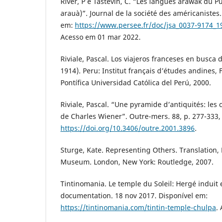
River, P e Tastevin, C. “Les langues arawak du P
arauà)”. Journal de la société des américanistes.
em:
https://www.persee.fr/doc/jsa_0037-9174_
Acesso em 01 mar 2022.
Riviale, Pascal. Los viajeros franceses en busca 
1914). Peru: Institut français d’études andines, 
Pontífica Universidad Católica del Perú, 2000.
Riviale, Pascal. “Une pyramide d’antiquités: les 
de Charles Wiener”. Outre-mers. 88, p. 277-333,
https://doi.org/10.3406/outre.2001.3896
.
Sturge, Kate. Representing Others. Translation
Museum. London, New York: Routledge, 2007.
Tintinomania. Le temple du Soleil: Hergé induit 
documentation. 18 nov 2017. Disponível em:
https://tintinomania.com/tintin-temple-chulpa
.