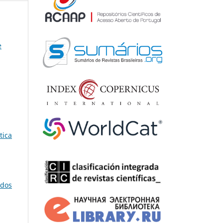
e
tica
 dos