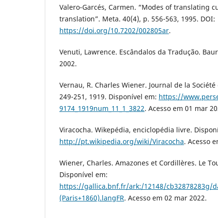
Valero-Garcés, Carmen. “Modes of translating c
translation”. Meta. 40(4), p. 556-563, 1995. DOI:
https://doi.org/10.7202/002805ar
.
Venuti, Lawrence. Escândalos da Tradução. Baur
2002.
Vernau, R. Charles Wiener. Journal de la Société
249-251, 1919. Disponível em:
https://www.perse
9174_1919num_11_1_3822
. Acesso em 01 mar 20
Viracocha. Wikepédia, enciclopédia livre. Dispon
http://pt.wikipedia.org/wiki/Viracocha
. Acesso 
Wiener, Charles. Amazones et Cordillères. Le T
Disponível em:
https://gallica.bnf.fr/ark:/12148/cb32878283g
(Paris+1860).langFR
. Acesso em 02 mar 2022.