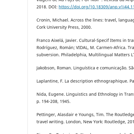
2018. DOI:
https://doi.org/10.18309/anp.v1i44.1
Cronin, Michael. Across the lines: travel, languag
Cork University Press, 2000.
Franco Aixelá, Javier. Cultural-Specif Items in tra
Rodríguez, Román; VIDAL, M. Carmen-Africa. Tr
subversion. Philadelphia, Multilingual Matters L
Jakobson, Roman. Linguística e comunicação. São
Laplantine, F. La description ethnographique. Pa
Nida, Eugene. Linguistics and Ethnology in Tran
p. 194-208, 1945.
Pettinger, Alasdair e Youngs, Tim. The Routled
travel writing. London, New York: Routledge, 20