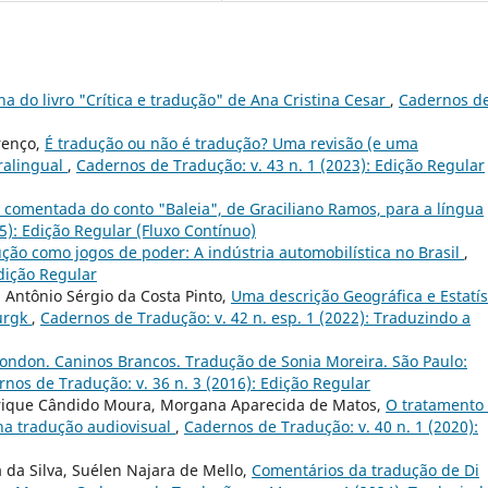
a do livro "Crítica e tradução" de Ana Cristina Cesar
,
Cadernos d
renço,
É tradução ou não é tradução? Uma revisão (e uma
ralingual
,
Cadernos de Tradução: v. 43 n. 1 (2023): Edição Regular
 comentada do conto "Baleia", de Graciliano Ramos, para a língua
5): Edição Regular (Fluxo Contínuo)
ção como jogos de poder: A indústria automobilística no Brasil
,
Edição Regular
, Antônio Sérgio da Costa Pinto,
Uma descrição Geográfica e Estatís
urgk
,
Cadernos de Tradução: v. 42 n. esp. 1 (2022): Traduzindo a
London. Caninos Brancos. Tradução de Sonia Moreira. São Paulo:
nos de Tradução: v. 36 n. 3 (2016): Edição Regular
nrique Cândido Moura, Morgana Aparecida de Matos,
O tratamento
 na tradução audiovisual
,
Cadernos de Tradução: v. 40 n. 1 (2020):
a da Silva, Suélen Najara de Mello,
Comentários da tradução de Di