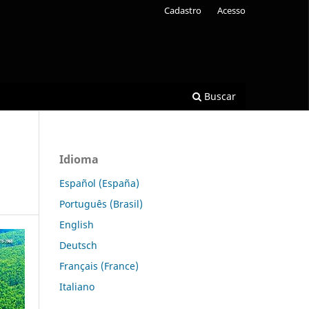
Cadastro
Acesso
Buscar
Idioma
Español (España)
Português (Brasil)
English
Deutsch
Français (France)
Italiano