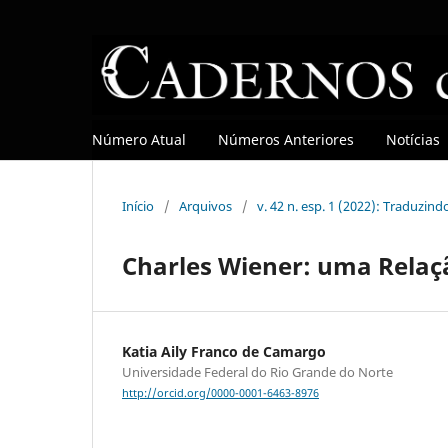
Número Atual
Números Anteriores
Notícias
Início
/
Arquivos
/
v. 42 n. esp. 1 (2022): Traduzind
Charles Wiener: uma Relaç
Katia Aily Franco de Camargo
Universidade Federal do Rio Grande do Norte
http://orcid.org/0000-0001-6463-8976