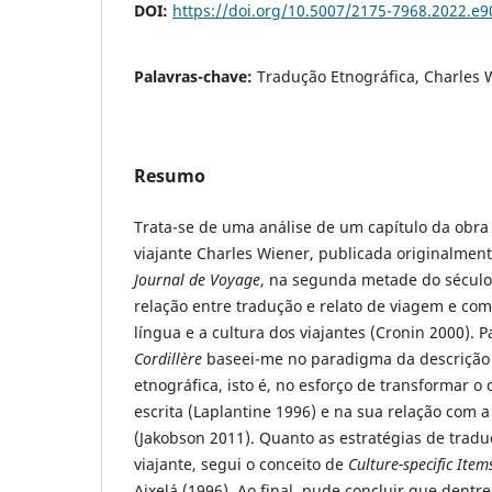
DOI:
https://doi.org/10.5007/2175-7968.2022.e
Palavras-chave:
Tradução Etnográfica, Charles
Resumo
Trata-se de uma análise de um capítulo da obr
viajante Charles Wiener, publicada originalment
Journal de Voyage
, na segunda metade do século X
relação entre tradução e relato de viagem e com
língua e a cultura dos viajantes (Cronin 2000). 
Cordillère
baseei-me no paradigma da descrição 
etnográfica, isto é, no esforço de transformar o 
escrita (Laplantine 1996) e na sua relação com a
(Jakobson 2011). Quanto as estratégias de traduç
viajante, segui o conceito de
Culture-specific Item
Aixelá (1996). Ao final, pude concluir que dentre