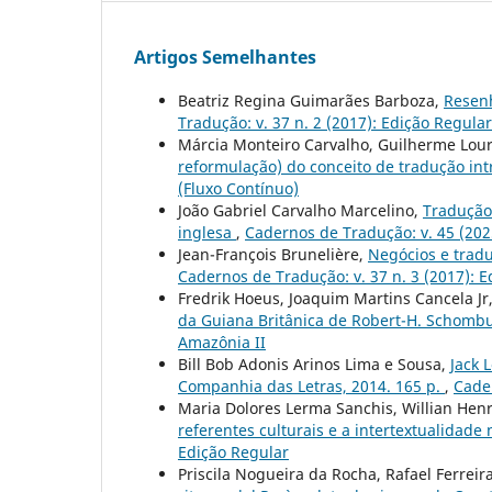
Artigos Semelhantes
Beatriz Regina Guimarães Barboza,
Resenh
Tradução: v. 37 n. 2 (2017): Edição Regular
Márcia Monteiro Carvalho, Guilherme Lou
reformulação) do conceito de tradução int
(Fluxo Contínuo)
João Gabriel Carvalho Marcelino,
Tradução
inglesa
,
Cadernos de Tradução: v. 45 (202
Jean-François Brunelière,
Negócios e tradu
Cadernos de Tradução: v. 37 n. 3 (2017): 
Fredrik Hoeus, Joaquim Martins Cancela Jr
da Guiana Britânica de Robert-H. Schomb
Amazônia II
Bill Bob Adonis Arinos Lima e Sousa,
Jack 
Companhia das Letras, 2014. 165 p.
,
Cader
Maria Dolores Lerma Sanchis, Willian He
referentes culturais e a intertextualidade
Edição Regular
Priscila Nogueira da Rocha, Rafael Ferreir