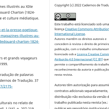
Copyright (c) 2022 Cadernos de Trad
es illustrés au XIXe
douard Charton (1824-
me et culture médiatique.
Este trabalho está licenciado sob um
licença
Creative Commons Attribution
-et-la-presse-poetique-
International License
.
-magazines-illustres-au-
Autores mantêm os direitos autorais e
-dedouard-charton-1824-
concedem à revista o direito de primeir
publicação, com o trabalho simultanea
licenciado sob a
Licença Creative Com
urs et grands voyageurs
Atribuição 4.0 Internacional (CC BY)
que
 1999.
permite o compartilhamento do trabalh
reconhecimento da autoria e publicação 
 tradução de palavras
nesta revista.
dernos de Tradução. 37
Autores têm autorização para assumi
07/2175-
contratos adicionais separadamente,
distribuição não exclusiva da versão 
trabalho publicada nesta revista (ex.:
lturais no relato de
publicar em repositório institucional 
l. 1.(44), p. 207-219,