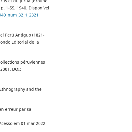
urús et du Juruá (groupe
 p. 1-55, 1940. Disponível
1940_num_32_1_2321
del Perú Antiguo (1821-
Fondo Editorial de la
collections péruviennes
 2001. DOI:
, Ethnography and the
en erreur par sa
 Acesso em 01 mar 2022.