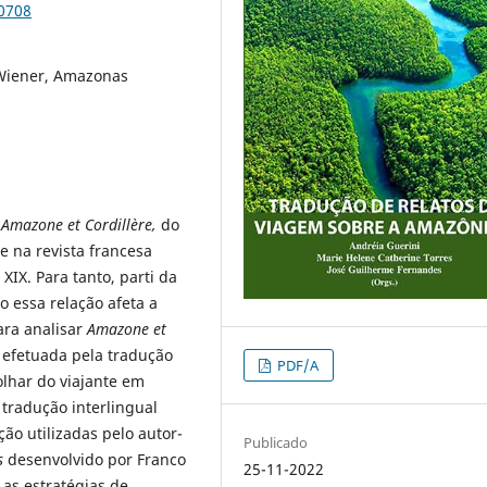
90708
 Wiener, Amazonas
a
Amazone et Cordillère
,
do
e na revista francesa
IX. Para tanto, parti da
o essa relação afeta a
Para analisar
Amazone et
efetuada pela tradução
PDF/A
olhar do viajante em
 tradução interlingual
ão utilizadas pelo autor-
Publicado
s
desenvolvido por Franco
25-11-2022
 as estratégias de