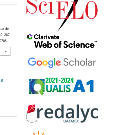
ato de
269–287.
90708
 a