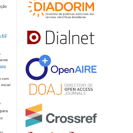
ução
a
 4.0
a
mente
mons
o com
inicial
r
 para
do
ou