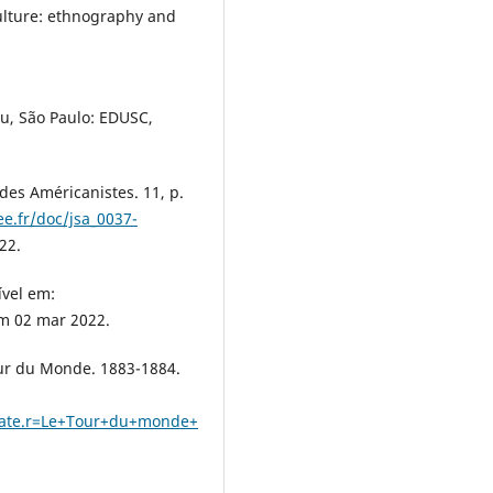
ulture: ethnography and
u, São Paulo: EDUSC,
 des Américanistes. 11, p.
e.fr/doc/jsa_0037-
22.
ível em:
em 02 mar 2022.
our du Monde. 1883-1884.
/date.r=Le+Tour+du+monde+