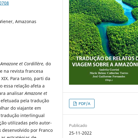
90708
 Wiener, Amazonas
a
Amazone et Cordillère
,
do
e na revista francesa
IX. Para tanto, parti da
o essa relação afeta a
Para analisar
Amazone et
efetuada pela tradução
PDF/A
olhar do viajante em
 tradução interlingual
ão utilizadas pelo autor-
Publicado
s
desenvolvido por Franco
25-11-2022
 as estratégias de