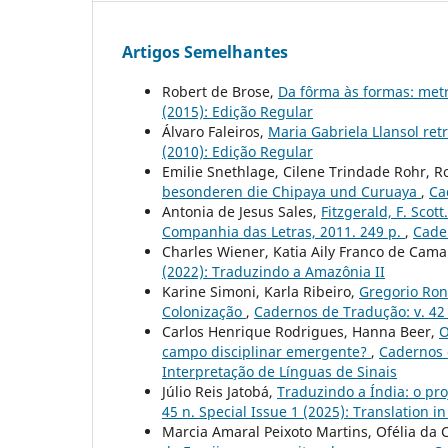
Artigos Semelhantes
Robert de Brose,
Da fôrma às formas: met
(2015): Edição Regular
Álvaro Faleiros,
Maria Gabriela Llansol re
(2010): Edição Regular
Emilie Snethlage, Cilene Trindade Rohr, 
besonderen die Chipaya und Curuaya
,
Ca
Antonia de Jesus Sales,
Fitzgerald, F. Sco
Companhia das Letras, 2011. 249 p.
,
Cader
Charles Wiener, Katia Aily Franco de Cam
(2022): Traduzindo a Amazônia II
Karine Simoni, Karla Ribeiro,
Gregorio Ron
Colonização
,
Cadernos de Tradução: v. 42 
Carlos Henrique Rodrigues, Hanna Beer,
O
campo disciplinar emergente?
,
Cadernos d
Interpretação de Línguas de Sinais
Júlio Reis Jatobá,
Traduzindo a Índia: o pr
45 n. Special Issue 1 (2025): Translation in
Marcia Amaral Peixoto Martins, Ofélia da