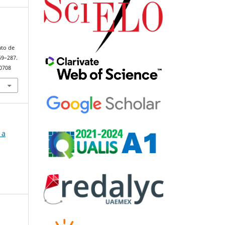
ato de
269–287.
90708
 a