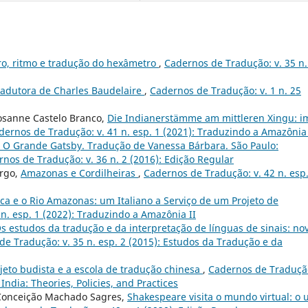
ro, ritmo e tradução do hexâmetro
,
Cadernos de Tradução: v. 35 n.
tradutora de Charles Baudelaire
,
Cadernos de Tradução: v. 1 n. 25
Rosanne Castelo Branco,
Die Indianerstämme am mittleren Xingu: i
dernos de Tradução: v. 41 n. esp. 1 (2021): Traduzindo a Amazônia
tt. O Grande Gatsby. Tradução de Vanessa Bárbara. São Paulo:
nos de Tradução: v. 36 n. 2 (2016): Edição Regular
argo,
Amazonas e Cordilheiras
,
Cadernos de Tradução: v. 42 n. esp.
ca e o Rio Amazonas: um Italiano a Serviço de um Projeto de
n. esp. 1 (2022): Traduzindo a Amazônia II
s estudos da tradução e da interpretação de línguas de sinais: no
e Tradução: v. 35 n. esp. 2 (2015): Estudos da Tradução e da
ojeto budista e a escola de tradução chinesa
,
Cadernos de Tradução
 India: Theories, Policies, and Practices
 Conceição Machado Sagres,
Shakespeare visita o mundo virtual: o 