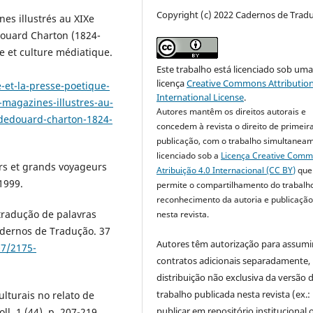
Copyright (c) 2022 Cadernos de Trad
es illustrés au XIXe
douard Charton (1824-
me et culture médiatique.
Este trabalho está licenciado sob um
licença
Creative Commons Attribution
-et-la-presse-poetique-
International License
.
-magazines-illustres-au-
Autores mantêm os direitos autorais e
-dedouard-charton-1824-
concedem à revista o direito de primeir
publicação, com o trabalho simultanea
licenciado sob a
Licença Creative Com
urs et grands voyageurs
Atribuição 4.0 Internacional (CC BY)
que
 1999.
permite o compartilhamento do trabalh
reconhecimento da autoria e publicação 
 tradução de palavras
nesta revista.
dernos de Tradução. 37
Autores têm autorização para assumi
07/2175-
contratos adicionais separadamente,
distribuição não exclusiva da versão 
trabalho publicada nesta revista (ex.:
lturais no relato de
publicar em repositório institucional 
l. 1.(44), p. 207-219,