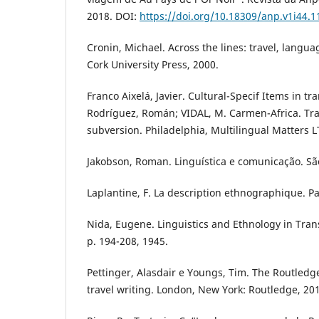
2018. DOI:
https://doi.org/10.18309/anp.v1i44.1
Cronin, Michael. Across the lines: travel, languag
Cork University Press, 2000.
Franco Aixelá, Javier. Cultural-Specif Items in tra
Rodríguez, Román; VIDAL, M. Carmen-Africa. Tr
subversion. Philadelphia, Multilingual Matters L
Jakobson, Roman. Linguística e comunicação. São
Laplantine, F. La description ethnographique. Pa
Nida, Eugene. Linguistics and Ethnology in Tran
p. 194-208, 1945.
Pettinger, Alasdair e Youngs, Tim. The Routled
travel writing. London, New York: Routledge, 20