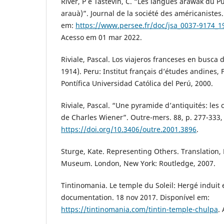
River, P e Tastevin, C. “Les langues arawak du P
arauà)”. Journal de la société des américanistes.
em:
https://www.persee.fr/doc/jsa_0037-9174_
Acesso em 01 mar 2022.
Riviale, Pascal. Los viajeros franceses en busca 
1914). Peru: Institut français d’études andines, 
Pontífica Universidad Católica del Perú, 2000.
Riviale, Pascal. “Une pyramide d’antiquités: les 
de Charles Wiener”. Outre-mers. 88, p. 277-333,
https://doi.org/10.3406/outre.2001.3896
.
Sturge, Kate. Representing Others. Translation
Museum. London, New York: Routledge, 2007.
Tintinomania. Le temple du Soleil: Hergé induit 
documentation. 18 nov 2017. Disponível em:
https://tintinomania.com/tintin-temple-chulpa
.