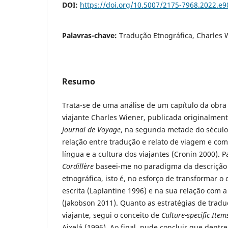
DOI:
https://doi.org/10.5007/2175-7968.2022.e
Palavras-chave:
Tradução Etnográfica, Charles
Resumo
Trata-se de uma análise de um capítulo da obr
viajante Charles Wiener, publicada originalment
Journal de Voyage
, na segunda metade do século X
relação entre tradução e relato de viagem e com
língua e a cultura dos viajantes (Cronin 2000). 
Cordillère
baseei-me no paradigma da descrição 
etnográfica, isto é, no esforço de transformar o 
escrita (Laplantine 1996) e na sua relação com a
(Jakobson 2011). Quanto as estratégias de traduç
viajante, segui o conceito de
Culture-specific Item
Aixelá (1996). Ao final, pude concluir que dentre