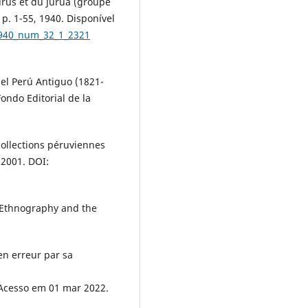
urús et du Juruá (groupe
 p. 1-55, 1940. Disponível
1940_num_32_1_2321
del Perú Antiguo (1821-
Fondo Editorial de la
collections péruviennes
 2001. DOI:
, Ethnography and the
en erreur par sa
 Acesso em 01 mar 2022.