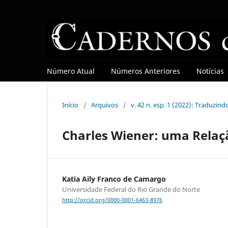
Número Atual
Números Anteriores
Notícias
Início
/
Arquivos
/
v. 42 n. esp. 1 (2022): Traduzind
Charles Wiener: uma Relaç
Katia Aily Franco de Camargo
Universidade Federal do Rio Grande do Norte
http://orcid.org/0000-0001-6463-8976