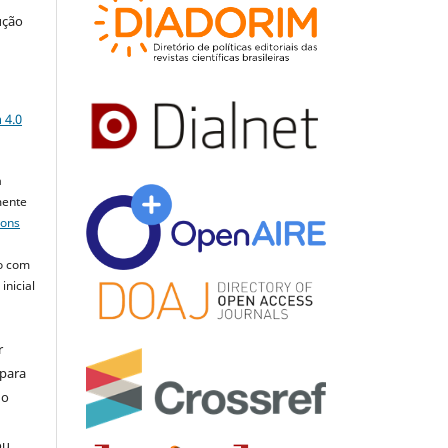
ução
a
 4.0
a
mente
mons
o com
inicial
r
 para
do
ou