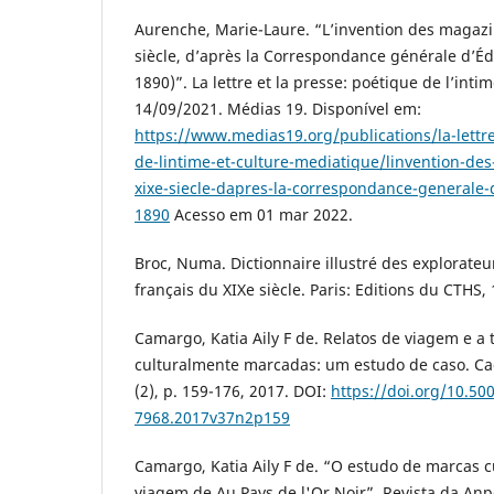
Aurenche, Marie-Laure. “L’invention des magazin
siècle, d’après la Correspondance générale d’É
1890)”. La lettre et la presse: poétique de l’inti
14/09/2021. Médias 19. Disponível em:
https://www.medias19.org/publications/la-lettre
de-lintime-et-culture-mediatique/linvention-des
xixe-siecle-dapres-la-correspondance-generale
1890
Acesso em 01 mar 2022.
Broc, Numa. Dictionnaire illustré des explorate
français du XIXe siècle. Paris: Editions du CTHS,
Camargo, Katia Aily F de. Relatos de viagem e a
culturalmente marcadas: um estudo de caso. Ca
(2), p. 159-176, 2017. DOI:
https://doi.org/10.50
7968.2017v37n2p159
Camargo, Katia Aily F de. “O estudo de marcas cu
viagem de Au Pays de l'Or Noir”. Revista da Anpol