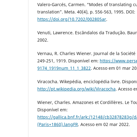
Valero-Garcés, Carmen. “Modes of translating c
translation”. Meta. 40(4), p. 556-563, 1995. DOI:
https://doi.org/10.7202/002805ar
.
Venuti, Lawrence. Escândalos da Tradução. Baur
2002.
Vernau, R. Charles Wiener. Journal de la Société
249-251, 1919. Disponível em:
https://www.perse
9174_1919num_11_1_3822
. Acesso em 01 mar 20
Viracocha. Wikepédia, enciclopédia livre. Dispon
http://pt.wikipedia.org/wiki/Viracocha
. Acesso 
Wiener, Charles. Amazones et Cordillères. Le T
Disponível em:
https://gallica.bnf.fr/ark:/12148/cb32878283g
(Paris+1860).langFR
. Acesso em 02 mar 2022.