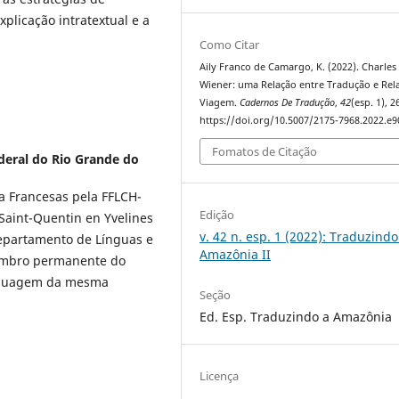
xplicação intratextual e a
Como Citar
Aily Franco de Camargo, K. (2022). Charles
Wiener: uma Relação entre Tradução e Rel
Viagem.
Cadernos De Tradução
,
42
(esp. 1), 
https://doi.org/10.5007/2175-7968.2022.e
Fomatos de Citação
deral do Rio Grande do
a Francesas pela FFLCH-
Edição
 Saint-Quentin en Yvelines
v. 42 n. esp. 1 (2022): Traduzindo
Departamento de Línguas e
Amazônia II
membro permanente do
nguagem da mesma
Seção
Ed. Esp. Traduzindo a Amazônia
Licença