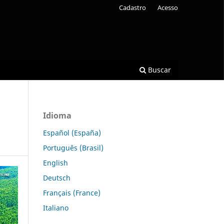
Cadastro
Acesso
Buscar
Idioma
Español (España)
Português (Brasil)
English
Deutsch
Français (France)
Italiano