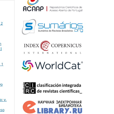
 2
m
 I
 1
vo
: v.
uso