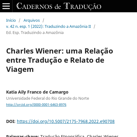
Início
/
Arquivos
/
v. 42 n. esp. 1 (2022): Traduzindo a Amazônia II
/
Ed. Esp. Traduzindo a Amazônia
Charles Wiener: uma Relação
entre Tradução e Relato de
Viagem
Katia Aily Franco de Camargo
Universidade Federal do Rio Grande do Norte
http://orcid.org/0000-0001-6463-8976
DOI:
https://doi.org/10.5007/2175-7968.2022.e90708
Palavras-chave:
Tradução Etnográfica, Charles Wiener,