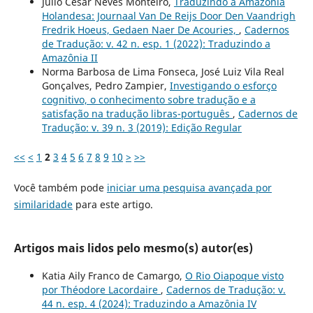
Julio Cesar Neves Monteiro,
Traduzindo a Amazônia
Holandesa: Journaal Van De Reijs Door Den Vaandrigh
Fredrik Hoeus, Gedaen Naer De Acouries,
,
Cadernos
de Tradução: v. 42 n. esp. 1 (2022): Traduzindo a
Amazônia II
Norma Barbosa de Lima Fonseca, José Luiz Vila Real
Gonçalves, Pedro Zampier,
Investigando o esforço
cognitivo, o conhecimento sobre tradução e a
satisfação na tradução libras-português
,
Cadernos de
Tradução: v. 39 n. 3 (2019): Edição Regular
<<
<
1
2
3
4
5
6
7
8
9
10
>
>>
Você também pode
iniciar uma pesquisa avançada por
similaridade
para este artigo.
Artigos mais lidos pelo mesmo(s) autor(es)
Katia Aily Franco de Camargo,
O Rio Oiapoque visto
por Théodore Lacordaire
,
Cadernos de Tradução: v.
44 n. esp. 4 (2024): Traduzindo a Amazônia IV