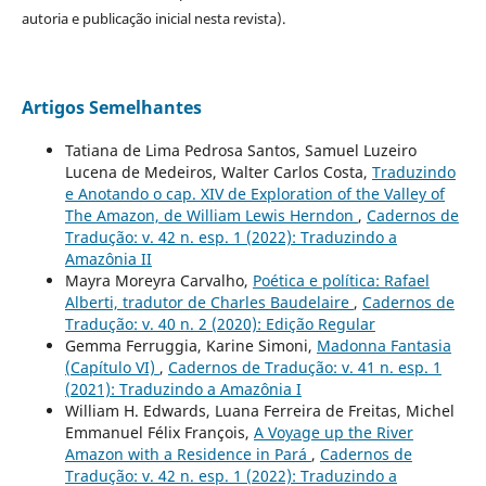
autoria e publicação inicial nesta revista).
Artigos Semelhantes
Tatiana de Lima Pedrosa Santos, Samuel Luzeiro
Lucena de Medeiros, Walter Carlos Costa,
Traduzindo
e Anotando o cap. XIV de Exploration of the Valley of
The Amazon, de William Lewis Herndon
,
Cadernos de
Tradução: v. 42 n. esp. 1 (2022): Traduzindo a
Amazônia II
Mayra Moreyra Carvalho,
Poética e política: Rafael
Alberti, tradutor de Charles Baudelaire
,
Cadernos de
Tradução: v. 40 n. 2 (2020): Edição Regular
Gemma Ferruggia, Karine Simoni,
Madonna Fantasia
(Capítulo VI)
,
Cadernos de Tradução: v. 41 n. esp. 1
(2021): Traduzindo a Amazônia I
William H. Edwards, Luana Ferreira de Freitas, Michel
Emmanuel Félix François,
A Voyage up the River
Amazon with a Residence in Pará
,
Cadernos de
Tradução: v. 42 n. esp. 1 (2022): Traduzindo a