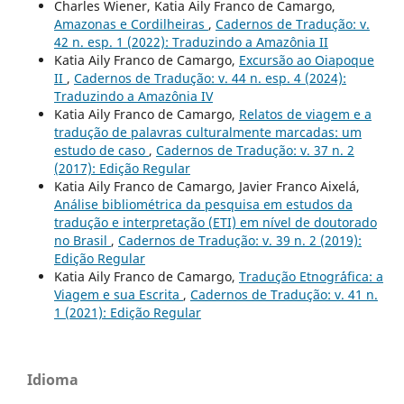
Charles Wiener, Katia Aily Franco de Camargo,
Amazonas e Cordilheiras
,
Cadernos de Tradução: v.
42 n. esp. 1 (2022): Traduzindo a Amazônia II
Katia Aily Franco de Camargo,
Excursão ao Oiapoque
II
,
Cadernos de Tradução: v. 44 n. esp. 4 (2024):
Traduzindo a Amazônia IV
Katia Aily Franco de Camargo,
Relatos de viagem e a
tradução de palavras culturalmente marcadas: um
estudo de caso
,
Cadernos de Tradução: v. 37 n. 2
(2017): Edição Regular
Katia Aily Franco de Camargo, Javier Franco Aixelá,
Análise bibliométrica da pesquisa em estudos da
tradução e interpretação (ETI) em nível de doutorado
no Brasil
,
Cadernos de Tradução: v. 39 n. 2 (2019):
Edição Regular
Katia Aily Franco de Camargo,
Tradução Etnogr´´afica: a
Viagem e sua Escrita
,
Cadernos de Tradução: v. 41 n.
1 (2021): Edição Regular
Idioma