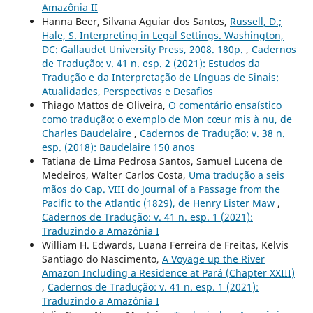
Amazônia II
Hanna Beer, Silvana Aguiar dos Santos,
Russell, D.;
Hale, S. Interpreting in Legal Settings. Washington,
DC: Gallaudet University Press, 2008. 180p.
,
Cadernos
de Tradução: v. 41 n. esp. 2 (2021): Estudos da
Tradução e da Interpretação de Línguas de Sinais:
Atualidades, Perspectivas e Desafios
Thiago Mattos de Oliveira,
O comentário ensaístico
como tradução: o exemplo de Mon cœur mis à nu, de
Charles Baudelaire
,
Cadernos de Tradução: v. 38 n.
esp. (2018): Baudelaire 150 anos
Tatiana de Lima Pedrosa Santos, Samuel Lucena de
Medeiros, Walter Carlos Costa,
Uma tradução a seis
mãos do Cap. VIII do Journal of a Passage from the
Pacific to the Atlantic (1829), de Henry Lister Maw
,
Cadernos de Tradução: v. 41 n. esp. 1 (2021):
Traduzindo a Amazônia I
William H. Edwards, Luana Ferreira de Freitas, Kelvis
Santiago do Nascimento,
A Voyage up the River
Amazon Including a Residence at Pará (Chapter XXIII)
,
Cadernos de Tradução: v. 41 n. esp. 1 (2021):
Traduzindo a Amazônia I