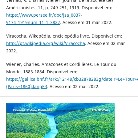
Vernau, R. Charles Wiener. Journal de la Société des
Américanistes. 11, p. 249-251, 1919. Disponível em:
https://www.persee.fr/doc/jsa_0037-
9174_1919num_11_1_3822
. Acesso em 01 mar 2022.
Viracocha. Wikepédia, enciclopédia livre. Disponível em:
http://pt.wikipedia.org/wiki/Viracocha
. Acesso em 02 mar
2022.
Wiener, Charles. Amazones et Cordillères. Le Tour du
Monde. 1883-1884. Disponível em:
https://gallica.bnf.fr/ark:/12148/cb32878283g/date.r=Le+Tou
(Paris+1860).langFR
. Acesso em 02 mar 2022.