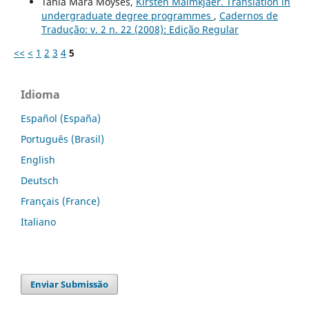
Tânia Mara Moysés,
Kirsten Malmkjaer. Translation in
undergraduate degree programmes
,
Cadernos de
Tradução: v. 2 n. 22 (2008): Edição Regular
<<
<
1
2
3
4
5
Idioma
Español (España)
Português (Brasil)
English
Deutsch
Français (France)
Italiano
Enviar Submissão