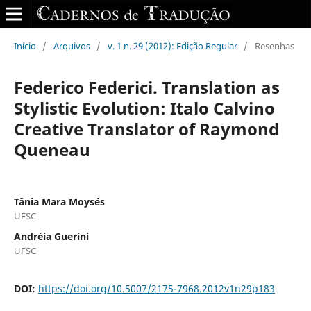
Início
/
Arquivos
/
v. 1 n. 29 (2012): Edição Regular
/
Resenhas
Federico Federici. Translation as
Stylistic Evolution: Italo Calvino
Creative Translator of Raymond
Queneau
Tânia Mara Moysés
UFSC
Andréia Guerini
UFSC
DOI:
https://doi.org/10.5007/2175-7968.2012v1n29p183