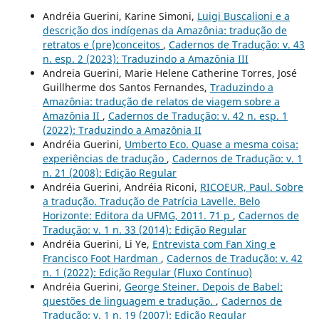
Andréia Guerini, Karine Simoni,
Luigi Buscalioni e a
descrição dos indígenas da Amazônia: tradução de
retratos e (pre)conceitos
,
Cadernos de Tradução: v. 43
n. esp. 2 (2023): Traduzindo a Amazônia III
Andreia Guerini, Marie Helene Catherine Torres, José
Guillherme dos Santos Fernandes,
Traduzindo a
Amazônia: tradução de relatos de viagem sobre a
Amazônia II
,
Cadernos de Tradução: v. 42 n. esp. 1
(2022): Traduzindo a Amazônia II
Andréia Guerini,
Umberto Eco. Quase a mesma coisa:
experiências de tradução
,
Cadernos de Tradução: v. 1
n. 21 (2008): Edição Regular
Andréia Guerini, Andréia Riconi,
RICOEUR, Paul. Sobre
a tradução. Tradução de Patrícia Lavelle. Belo
Horizonte: Editora da UFMG, 2011. 71 p
,
Cadernos de
Tradução: v. 1 n. 33 (2014): Edição Regular
Andréia Guerini, Li Ye,
Entrevista com Fan Xing e
Francisco Foot Hardman
,
Cadernos de Tradução: v. 42
n. 1 (2022): Edição Regular (Fluxo Contínuo)
Andréia Guerini,
George Steiner. Depois de Babel:
questões de linguagem e tradução.
,
Cadernos de
Tradução: v. 1 n. 19 (2007): Edição Regular