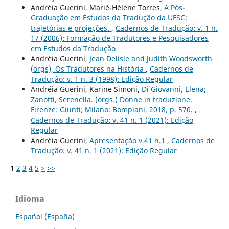
Andréia Guerini, Mariè-Hélene Torres,
A Pós-
Graduação em Estudos da Tradução da UFSC:
trajetórias e projeções.
,
Cadernos de Tradução: v. 1 n.
17 (2006): Formação de Tradutores e Pesquisadores
em Estudos da Tradução
Andréia Guerini,
Jean Delisle and Judith Woodsworth
(orgs), Os Tradutores na História
,
Cadernos de
Tradução: v. 1 n. 3 (1998): Edição Regular
Andréia Guerini, Karine Simoni,
Di Giovanni, Elena;
Zanotti, Serenella. (orgs.) Donne in traduzione.
Firenze: Giunti; Milano: Bompiani, 2018, p. 570.
,
Cadernos de Tradução: v. 41 n. 1 (2021): Edição
Regular
Andréia Guerini,
Apresentação v.41 n.1
,
Cadernos de
Tradução: v. 41 n. 1 (2021): Edição Regular
1
2
3
4
5
>
>>
Idioma
Español (España)