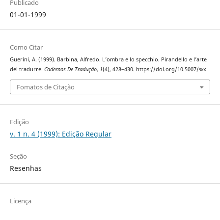
Publicado
01-01-1999
Como Citar
Guerini, A. (1999). Barbina, Alfredo. L’ombra e lo specchio. Pirandello e l’arte
del tradurre.
Cadernos De Tradução
,
1
(4), 428–430. https://doi.org/10.5007/%x
Fomatos de Citação
Edição
v. 1 n. 4 (1999): Edição Regular
Seção
Resenhas
Licença