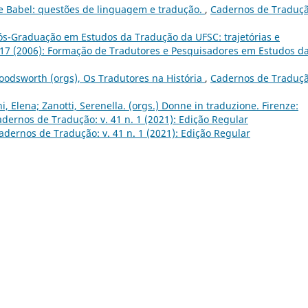
e Babel: questões de linguagem e tradução.
,
Cadernos de Traduçã
ós-Graduação em Estudos da Tradução da UFSC: trajetórias e
 17 (2006): Formação de Tradutores e Pesquisadores em Estudos d
Woodsworth (orgs), Os Tradutores na História
,
Cadernos de Traduçã
i, Elena; Zanotti, Serenella. (orgs.) Donne in traduzione. Firenze:
dernos de Tradução: v. 41 n. 1 (2021): Edição Regular
adernos de Tradução: v. 41 n. 1 (2021): Edição Regular