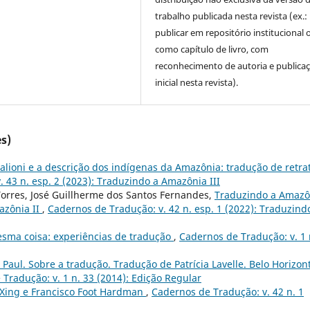
trabalho publicada nesta revista (ex.:
publicar em repositório institucional 
como capítulo de livro, com
reconhecimento de autoria e publica
inicial nesta revista).
s)
alioni e a descrição dos indígenas da Amazônia: tradução de retra
 43 n. esp. 2 (2023): Traduzindo a Amazônia III
Torres, José Guillherme dos Santos Fernandes,
Traduzindo a Amazô
azônia II
,
Cadernos de Tradução: v. 42 n. esp. 1 (2022): Traduzind
sma coisa: experiências de tradução
,
Cadernos de Tradução: v. 1 
Paul. Sobre a tradução. Tradução de Patrícia Lavelle. Belo Horizon
Tradução: v. 1 n. 33 (2014): Edição Regular
 Xing e Francisco Foot Hardman
,
Cadernos de Tradução: v. 42 n. 1