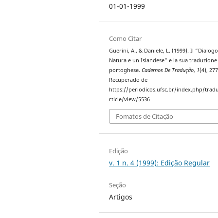
01-01-1999
Como Citar
Guerini, A., & Daniele, L. (1999). Il “Dialogo
Natura e un Islandese” e la sua traduzione
portoghese.
Cadernos De Tradução
,
1
(4), 27
Recuperado de
https://periodicos.ufsc.br/index.php/trad
rticle/view/5536
Fomatos de Citação
Edição
v. 1 n. 4 (1999): Edição Regular
Seção
Artigos