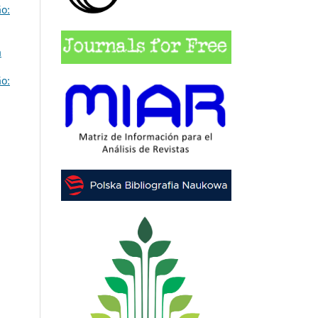
o:
a
o: