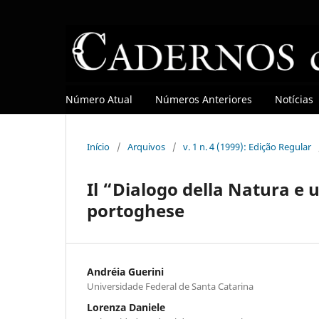
Número Atual
Números Anteriores
Notícias
Início
/
Arquivos
/
v. 1 n. 4 (1999): Edição Regular
Il “Dialogo della Natura e 
portoghese
Andréia Guerini
Universidade Federal de Santa Catarina
Lorenza Daniele