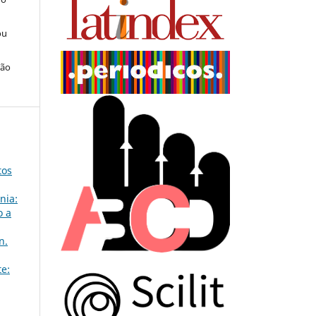
ou
ção
tos
nia:
o a
n.
te: