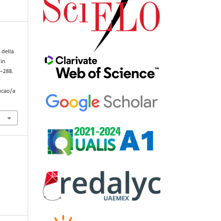
 della
 in
7–288.
ucao/a