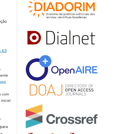
ução
a
 4.0
a
mente
mons
o com
inicial
r
 para
do