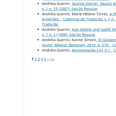
Andréia Guerini,
George Steiner. Depois d
v. 1 n. 19 (2007): Edição Regular
Andréia Guerini, Mariè-Hélene Torres,
A P
projeções.
,
Cadernos de Tradução: v. 1 n.
Tradução
Andréia Guerini,
Jean Delisle and Judith 
v. 1 n. 3 (1998): Edição Regular
Andréia Guerini, Karine Simoni,
Di Giovann
Giunti; Milano: Bompiani, 2018, p. 570.
,
Ca
Andréia Guerini,
Apresentação v.41 n.1
,
C
1
2
3
4
5
>
>>