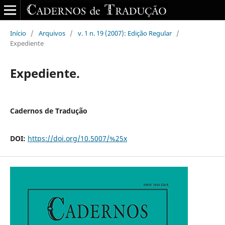
Início
/
Arquivos
/
v. 1 n. 19 (2007): Edição Regular
/
Expediente
Expediente.
Cadernos de Tradução
DOI:
https://doi.org/10.5007/%25x