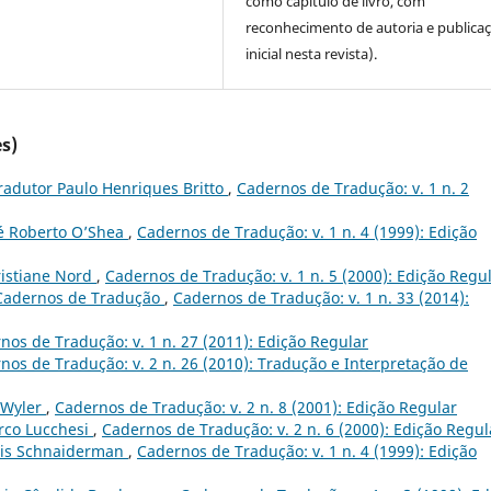
como capítulo de livro, com
reconhecimento de autoria e publica
inicial nesta revista).
s)
radutor Paulo Henriques Britto
,
Cadernos de Tradução: v. 1 n. 2
sé Roberto O’Shea
,
Cadernos de Tradução: v. 1 n. 4 (1999): Edição
ristiane Nord
,
Cadernos de Tradução: v. 1 n. 5 (2000): Edição Regu
- Cadernos de Tradução
,
Cadernos de Tradução: v. 1 n. 33 (2014):
nos de Tradução: v. 1 n. 27 (2011): Edição Regular
nos de Tradução: v. 2 n. 26 (2010): Tradução e Interpretação de
 Wyler
,
Cadernos de Tradução: v. 2 n. 8 (2001): Edição Regular
rco Lucchesi
,
Cadernos de Tradução: v. 2 n. 6 (2000): Edição Regul
ris Schnaiderman
,
Cadernos de Tradução: v. 1 n. 4 (1999): Edição