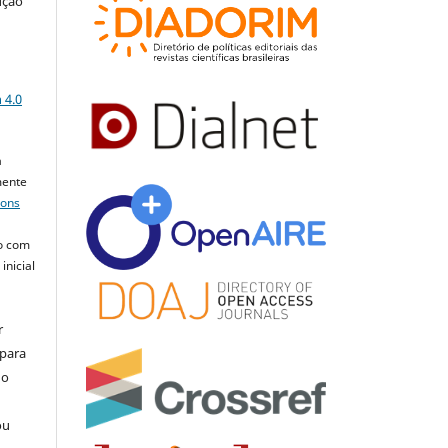
ução
a
 4.0
a
mente
mons
o com
inicial
r
 para
do
ou