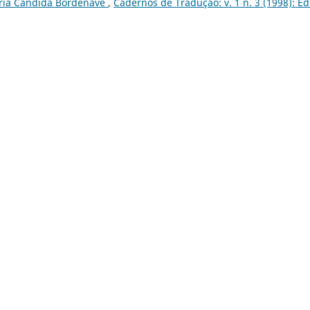
aria Cândida Bordenave
,
Cadernos de Tradução: v. 1 n. 3 (1998): Ed