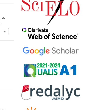
s De
x