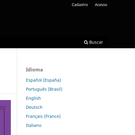
Cadastro
Acesso
Buscar
Idioma
Español (España)
Português (Brasil)
English
Deutsch
Français (France)
Italiano