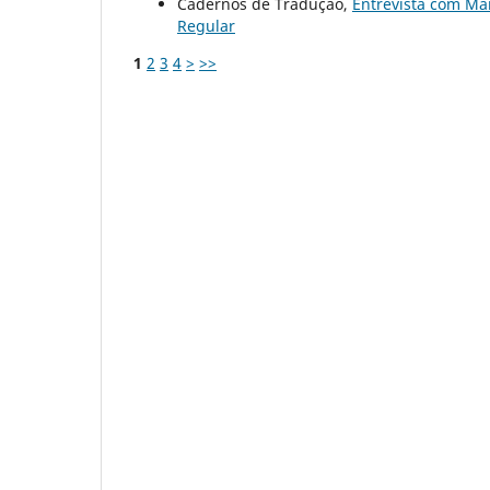
Cadernos de Tradução,
Entrevista com M
Regular
1
2
3
4
>
>>