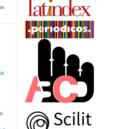
ção
lar
ar