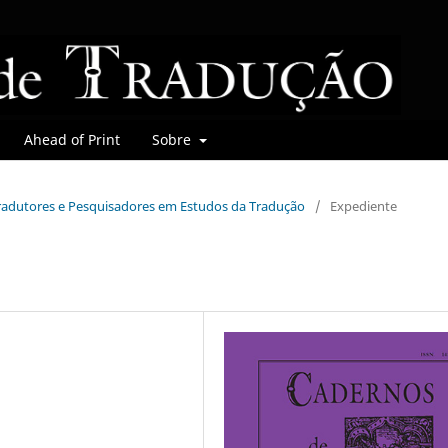
Ahead of Print
Sobre
 Tradutores e Pesquisadores em Estudos da Tradução
/
Expediente