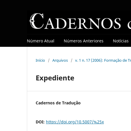
Número Atual
Números Anteriores
Notícias
Início
/
Arquivos
/
v. 1 n. 17 (2006): Formação de
Expediente
Cadernos de Tradução
DOI:
https://doi.org/10.5007/%25x