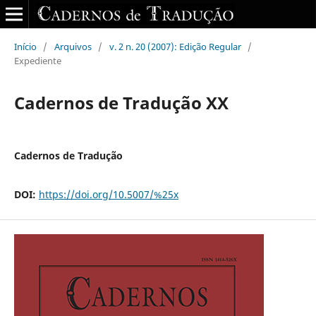
Início
/
Arquivos
/
v. 2 n. 20 (2007): Edição Regular
/
Expediente
Cadernos de Tradução XX
Cadernos de Tradução
DOI:
https://doi.org/10.5007/%25x