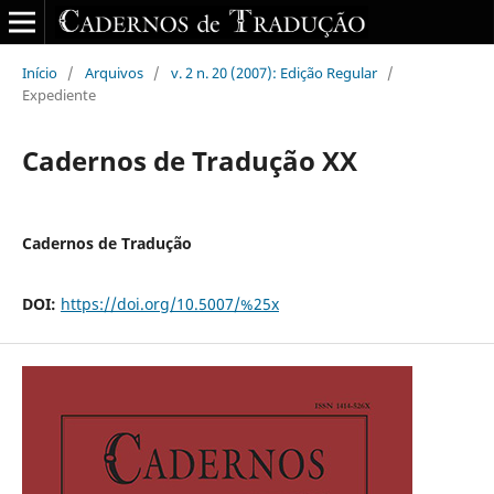
Início
/
Arquivos
/
v. 2 n. 20 (2007): Edição Regular
/
Expediente
Cadernos de Tradução XX
Cadernos de Tradução
DOI:
https://doi.org/10.5007/%25x