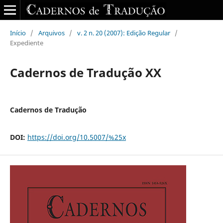
Início
/
Arquivos
/
v. 2 n. 20 (2007): Edição Regular
/
Expediente
Cadernos de Tradução XX
Cadernos de Tradução
DOI:
https://doi.org/10.5007/%25x