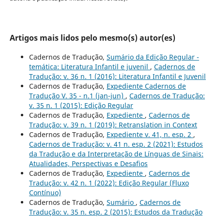
Artigos mais lidos pelo mesmo(s) autor(es)
Cadernos de Tradução,
Sumário da Edição Regular -
temática: Literatura Infantil e juvenil
,
Cadernos de
Tradução: v. 36 n. 1 (2016): Literatura Infantil e Juvenil
Cadernos de Tradução,
Expediente Cadernos de
Tradução V. 35 - n.1 (jan-jun)
,
Cadernos de Tradução:
v. 35 n. 1 (2015): Edição Regular
Cadernos de Tradução,
Expediente
,
Cadernos de
Tradução: v. 39 n. 1 (2019): Retranslation in Context
Cadernos de Tradução,
Expediente v. 41, n. esp. 2
,
Cadernos de Tradução: v. 41 n. esp. 2 (2021): Estudos
da Tradução e da Interpretação de Línguas de Sinais:
Atualidades, Perspectivas e Desafios
Cadernos de Tradução,
Expediente
,
Cadernos de
Tradução: v. 42 n. 1 (2022): Edição Regular (Fluxo
Contínuo)
Cadernos de Tradução,
Sumário
,
Cadernos de
Tradução: v. 35 n. esp. 2 (2015): Estudos da Tradução