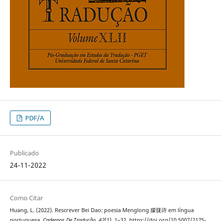
PDF/A
Publicado
24-11-2022
Como Citar
Huang, L. (2022). Rescrever Bei Dao: poesia Menglong 朦胧诗 em língua
portuguesa.
Cadernos De Tradução
,
42
(1), 1–32. https://doi.org/10.5007/2175-