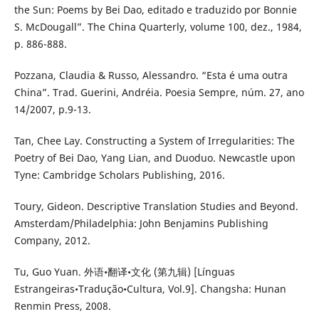
the Sun: Poems by Bei Dao, editado e traduzido por Bonnie
S. McDougall”. The China Quarterly, volume 100, dez., 1984,
p. 886-888.
Pozzana, Claudia & Russo, Alessandro. “Esta é uma outra
China”. Trad. Guerini, Andréia. Poesia Sempre, núm. 27, ano
14/2007, p.9-13.
Tan, Chee Lay. Constructing a System of Irregularities: The
Poetry of Bei Dao, Yang Lian, and Duoduo. Newcastle upon
Tyne: Cambridge Scholars Publishing, 2016.
Toury, Gideon. Descriptive Translation Studies and Beyond.
Amsterdam/Philadelphia: John Benjamins Publishing
Company, 2012.
Tu, Guo Yuan. 外语•翻译•文化 (第九辑) [Línguas
Estrangeiras•Tradução•Cultura, Vol.9]. Changsha: Hunan
Renmin Press, 2008.