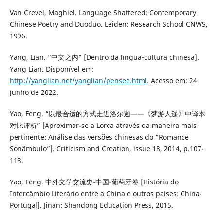
Van Crevel, Maghiel. Language Shattered: Contemporary
Chinese Poetry and Duoduo. Leiden: Research School CNWS,
1996.
Yang, Lian. “中文之内” [Dentro da língua-cultura chinesa].
Yang Lian. Disponível em:
http://yanglian.net/yanglian/pensee.html
. Acesso em: 24
junho de 2022.
Yao, Feng. “以最合适的方式走近洛尔迦——《梦游人遥》中译本
对比评析” [Aproximar-se a Lorca através da maneira mais
pertinente: Análise das versões chinesas do “Romance
Sonâmbulo”]. Criticism and Creation, issue 18, 2014, p.107-
113.
Yao, Feng. 中外文学交流史•中国-葡萄牙卷 [História do
Intercâmbio Literário entre a China e outros países: China-
Portugal]. Jinan: Shandong Education Press, 2015.