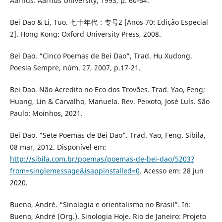
Aarhus: Aarhus University, 1993, p. 60-64.
Bei Dao & Li, Tuo. 七十年代：专号2 [Anos 70: Edição Especial
2]. Hong Kong: Oxford University Press, 2008.
Bei Dao. “Cinco Poemas de Bei Dao”, Trad. Hu Xudong.
Poesia Sempre, núm. 27, 2007, p.17-21.
Bei Dao. Não Acredito no Eco dos Trovões. Trad. Yao, Feng;
Huang, Lin & Carvalho, Manuela. Rev. Peixoto, José Luís. São
Paulo: Moinhos, 2021.
Bei Dao. “Sete Poemas de Bei Dao”. Trad. Yao, Feng. Sibila,
08 mar, 2012. Disponível em:
http://sibila.com.br/poemas/poemas-de-bei-dao/5203?
from=singlemessage&isappinstalled=0
. Acesso em: 28 jun
2020.
Bueno, André. “Sinologia e orientalismo no Brasil”. In:
Bueno, André (Org.). Sinologia Hoje. Rio de Janeiro: Projeto