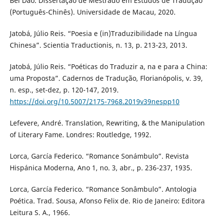
Bei Dao. Dissertação de Mestrado em Estudos de Tradução
(Português-Chinês). Universidade de Macau, 2020.
Jatobá, Júlio Reis. “Poesia e (in)Traduzibilidade na Língua
Chinesa”. Scientia Traductionis, n. 13, p. 213-23, 2013.
Jatobá, Júlio Reis. “Poéticas do Traduzir a, na e para a China:
uma Proposta”. Cadernos de Tradução, Florianópolis, v. 39,
n. esp., set-dez, p. 120-147, 2019.
https://doi.org/10.5007/2175-7968.2019v39nespp10
Lefevere, André. Translation, Rewriting, & the Manipulation
of Literary Fame. Londres: Routledge, 1992.
Lorca, García Federico. “Romance Sonámbulo”. Revista
Hispánica Moderna, Ano 1, no. 3, abr., p. 236-237, 1935.
Lorca, García Federico. “Romance Sonâmbulo”. Antologia
Poética. Trad. Sousa, Afonso Felix de. Rio de Janeiro: Editora
Leitura S. A., 1966.