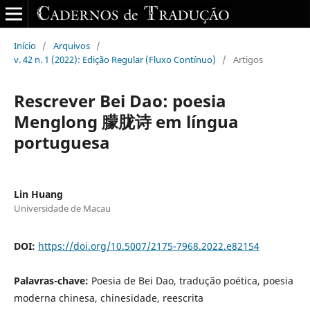
Início
/
Arquivos
/
v. 42 n. 1 (2022): Edição Regular (Fluxo Contínuo)
/
Artigos
Rescrever Bei Dao: poesia
Menglong 朦胧诗 em língua
portuguesa
Lin Huang
Universidade de Macau
DOI:
https://doi.org/10.5007/2175-7968.2022.e82154
Palavras-chave:
Poesia de Bei Dao, tradução poética, poesia
moderna chinesa, chinesidade, reescrita