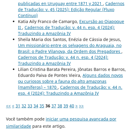
publicadas en Uruguay entre 1871 y 2021
,
Cadernos
de Tradução: v. 45 (2025): Edição Regular (Fluxo
Contínuo)
Katia Aily Franco de Camargo,
Excursão ao Oiapoque
II
,
Cadernos de Tradução: v. 44 n. esp. 4 (2024):
Traduzindo a Amazônia IV
Sheila Maria dos Santos, Enézia de Cássia de Jesus,
Um missionário entre os selvagens do Araguaia, no
Brasil: o Padre Vilanova, da Ordem dos Pregadores
,
Cadernos de Tradução: v. 44 n. esp. 4 (2024):
Traduzindo a Amazônia IV
Lilian Cristina Barata Pereira, Jônatas Barros e Barros,
Eduardo Paiva de Pontes Vieira,
Alguns dados novos
ou curiosos sobre a fauna do alto amazonas
(mamíferos) – 1870
,
Cadernos de Tradução: v. 44 n.
esp. 4 (2024): Traduzindo a Amazônia IV
<<
<
31
32
33
34
35
36
37
38
39
40
>
>>
Você também pode
iniciar uma pesquisa avançada por
similaridade
para este artigo.