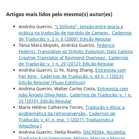
Artigos mais lidos pelo mesmo(s) autor(es)
Andréia Guerini,
“L’Infinito”: tensão entre teoria e
prática na tradução de Haroldo de Campos
,
Cadernos
de Tradução: v. 2 n. 6 (2000): Edição Regular
Tânia Mara Moysés, Andréia Guerini,
Federico
Federici. Translation as Stylistic Evolution: Italo Calvino
Creative Translator of Raymond Queneau
,
Cadernos
de Tradução: v. 1 n. 29 (2012): Edição Regular
Andréia Guerini, Li Ye, Xiang Zhang,
Entrevista com
Fan Xing
,
Cadernos de Tradução: v. 43 n. 1 (2023):
Edição Regular (Fluxo Contínuo)
Andréia Guerini, Walter Carlos Costa,
Entrevista com
João Ângelo Oliva Neto
,
Cadernos de Tradução: v. 1 n.
25 (2010): Edição Regular
Marie Hélène Catherine Torres,
Tradução e ética: a
problemática da retroconversão
,
Cadernos de
Tradução: v. 41 n. esp. 1 (2021): Traduzindo a
Amazônia I
Andreia Guerini, Stella Rivello,
DACREMA, Nicoletta.
Tradurre è un’intenzione. Milano: Marcos y Marcos,