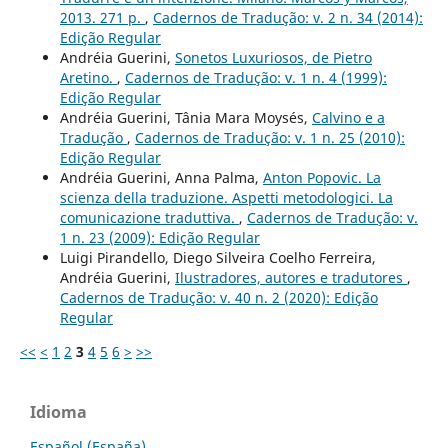
2013. 271 p.
,
Cadernos de Tradução: v. 2 n. 34 (2014):
Edição Regular
Andréia Guerini,
Sonetos Luxuriosos, de Pietro
Aretino.
,
Cadernos de Tradução: v. 1 n. 4 (1999):
Edição Regular
Andréia Guerini, Tânia Mara Moysés,
Calvino e a
Tradução
,
Cadernos de Tradução: v. 1 n. 25 (2010):
Edição Regular
Andréia Guerini, Anna Palma,
Anton Popovic. La
scienza della traduzione. Aspetti metodologici. La
comunicazione traduttiva.
,
Cadernos de Tradução: v.
1 n. 23 (2009): Edição Regular
Luigi Pirandello, Diego Silveira Coelho Ferreira,
Andréia Guerini,
Ilustradores, autores e tradutores
,
Cadernos de Tradução: v. 40 n. 2 (2020): Edição
Regular
<<
<
1
2
3
4
5
6
>
>>
Idioma
Español (España)