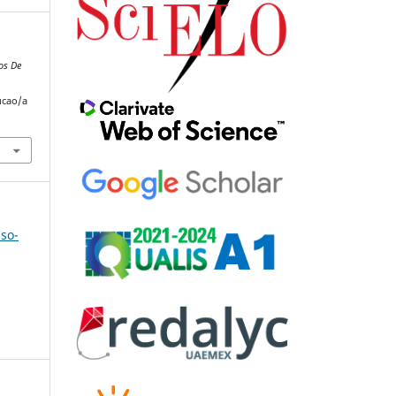
os De
ucao/a
uso-