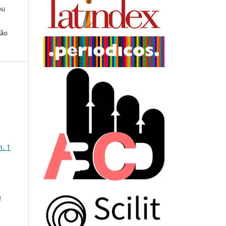
ou
ção
n. 1
)