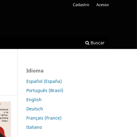
Cadastro
Acesso
Buscar
Idioma
Español (España)
Português (Brasil)
English
Deutsch
Français (France)
Italiano