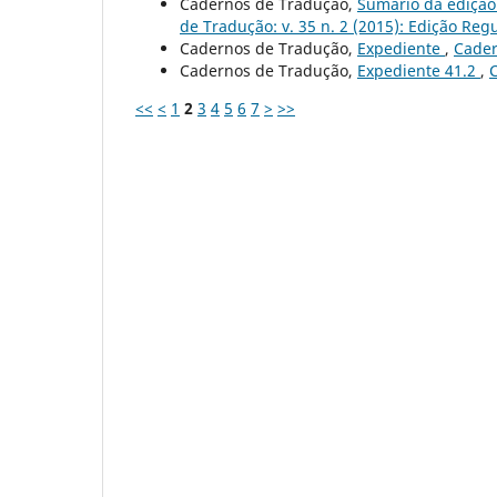
Cadernos de Tradução,
Sumário da edição 
de Tradução: v. 35 n. 2 (2015): Edição Reg
Cadernos de Tradução,
Expediente
,
Cader
Cadernos de Tradução,
Expediente 41.2
,
C
<<
<
1
2
3
4
5
6
7
>
>>