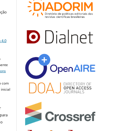
ução
a
 4.0
a
mente
mons
o com
inicial
r
 para
do