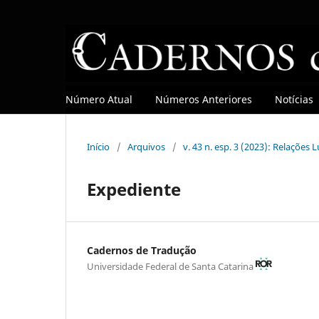
Número Atual
Números Anteriores
Notícias
Início
/
Arquivos
/
v. 43 n. esp. 3 (2023): Relações
Expediente
Cadernos de Tradução
Universidade Federal de Santa Catarina