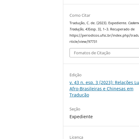
Como Citar
Tradução, C. de. (2023). Expediente.
Cadern
Tradução
,
43
(esp. 3), 1–3. Recuperado de
https://periodicos.ufsc.br/index.php/trad
rticle/view/97731
Fomatos de Citação
Edição
v. 43 n. esp. 3 (2023): Relações L
Afro-Brasileiras e Chinesas em
Tradução
Seção
Expediente
Licença