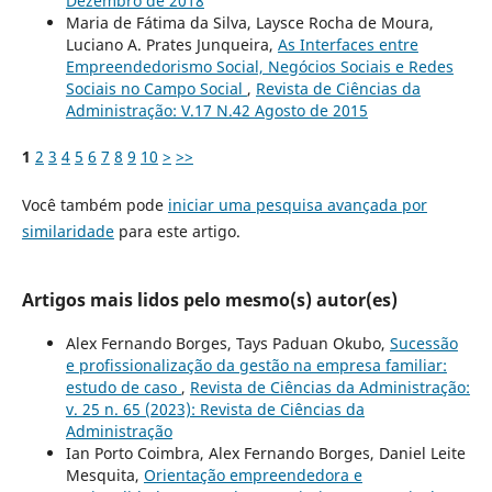
Dezembro de 2018
Maria de Fátima da Silva, Laysce Rocha de Moura,
Luciano A. Prates Junqueira,
As Interfaces entre
Empreendedorismo Social, Negócios Sociais e Redes
Sociais no Campo Social
,
Revista de Ciências da
Administração: V.17 N.42 Agosto de 2015
1
2
3
4
5
6
7
8
9
10
>
>>
Você também pode
iniciar uma pesquisa avançada por
similaridade
para este artigo.
Artigos mais lidos pelo mesmo(s) autor(es)
Alex Fernando Borges, Tays Paduan Okubo,
Sucessão
e profissionalização da gestão na empresa familiar:
estudo de caso
,
Revista de Ciências da Administração:
v. 25 n. 65 (2023): Revista de Ciências da
Administração
Ian Porto Coimbra, Alex Fernando Borges, Daniel Leite
Mesquita,
Orientação empreendedora e