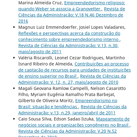
Marina Almeida Cruz,
Empreendedorismo religioso:
quando Weber se associa a Granovetter
,
Revista de
Ciências da Administração: V.18 N.46 Dezembro de
2016
Magnus Luiz Emmendoerfer, Josiel Lopes Valadares,
Reflexões e perspectivas acerca da construção do
conhecimento sobre empreendedorismo interno
,
Revista de Ciências da Administração: V.13, n.30,
maio/agosto de 2011
Valéria Riscarolli, Leonel Cezar Rodrigues, Martinho
Isnard Ribeiro de Almeida,
Contribuições ao processo
de captação de recursos para unidades de instituições
de ensino superior no Brasil
,
Revista de Ciências da
Administração: V. 12, n. 27, maio/agosto de 2010
Magali Geovana Ramlow Campelli, Nelson Casarotto
Filho, Myriam Eugênia Ramalho Prata Barbejat,
Gilberto de Oliveira Moritz,
Empreendorismo no
Brasil: situação e tendências
,
Revista de Ciências da
Administração: v.13, n.29, janeiro/abril de 2011
Caio Sousa Silva, Edson Sadao Iizuka,
Mapeamento de
negócios sociais e organizações congêneres no Brasil
,
Revista de Ciências da Administração: V.20 N.52