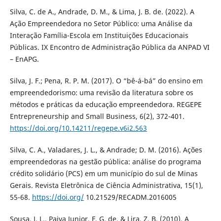
Silva, C. de A., Andrade, D. M., & Lima, J. B. de. (2022). A
Ação Empreendedora no Setor Público: uma Análise da
Interação Família-Escola em Instituições Educacionais
Públicas. IX Encontro de Administração Pública da ANPAD VI
– EnAPG.
Silva, J. F.; Pena, R. P. M. (2017). O “bê-á-bá” do ensino em
empreendedorismo: uma revisão da literatura sobre os
métodos e práticas da educação empreendedora. REGEPE
Entrepreneurship and Small Business, 6(2), 372-401.
https://doi.org/10.14211/regepe.v6i2.563
Silva, C. A., Valadares, J. L., & Andrade; D. M. (2016). Ações
empreendedoras na gestão pública: análise do programa
crédito solidário (PCS) em um município do sul de Minas
Gerais. Revista Eletrônica de Ciência Administrativa, 15(1),
55-68.
https://doi.org/
10.21529/RECADM.2016005
Sousa, J. L., Paiva Junior, F. G. de, & Lira, Z. B. (2010). A