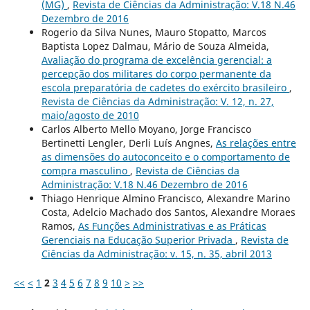
(MG)
,
Revista de Ciências da Administração: V.18 N.46
Dezembro de 2016
Rogerio da Silva Nunes, Mauro Stopatto, Marcos
Baptista Lopez Dalmau, Mário de Souza Almeida,
Avaliação do programa de excelência gerencial: a
percepção dos militares do corpo permanente da
escola preparatória de cadetes do exército brasileiro
,
Revista de Ciências da Administração: V. 12, n. 27,
maio/agosto de 2010
Carlos Alberto Mello Moyano, Jorge Francisco
Bertinetti Lengler, Derli Luís Angnes,
As relações entre
as dimensões do autoconceito e o comportamento de
compra masculino
,
Revista de Ciências da
Administração: V.18 N.46 Dezembro de 2016
Thiago Henrique Almino Francisco, Alexandre Marino
Costa, Adelcio Machado dos Santos, Alexandre Moraes
Ramos,
As Funções Administrativas e as Práticas
Gerenciais na Educação Superior Privada
,
Revista de
Ciências da Administração: v. 15, n. 35, abril 2013
<<
<
1
2
3
4
5
6
7
8
9
10
>
>>