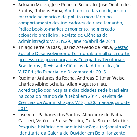
Adriano Mussa, José Roberto Securato, José Odálio dos
Santos, Rubens Famá,
A influência das condições do
mercado acionário e da política monetária no
comportamento dos indicadores de risco tamanho,
índice book-to-market e momento, no mercado
acionário brasileiro
,
Revista de Ciências da
Administração: v.13, n.29, janeiro/abril de 2011
Thiago Ferreira Dias, Juarez Azevedo de Paiva,
Gestão
Social e Desenvolvimento Territorial: um olhar a partir
processo de governança dos Colegiados Territoriais
Brasileiros
,
Revista de Ciências da Administração:
V.17 Edição Especial de Dezembro de 2015
Rudimar Antunes da Rocha, Andreas Dittmar Weise,
Charles Albino Schultz, Allan Augusto Platt,
Acreditação dos hospitais das cidades sede brasileira
na copa do mundo de futebol em 2014
,
Revista de
Ciências da Administração: V.13, n.30, maio/agosto de
2011
José Vitor Palhares dos Santos, Alexandre de Pádua
Carrieri, Verônica Fujise Pereira, Talita Soares Martins,
Pesquisa histórica em administração: a (re)construção
identitária da Galeria do Ouvidor em Belo Horizonte