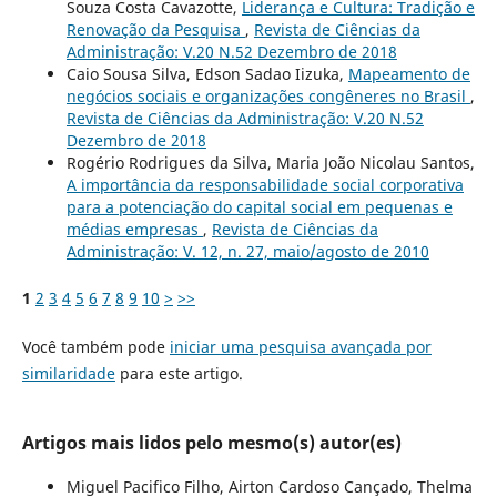
Souza Costa Cavazotte,
Liderança e Cultura: Tradição e
Renovação da Pesquisa
,
Revista de Ciências da
Administração: V.20 N.52 Dezembro de 2018
Caio Sousa Silva, Edson Sadao Iizuka,
Mapeamento de
negócios sociais e organizações congêneres no Brasil
,
Revista de Ciências da Administração: V.20 N.52
Dezembro de 2018
Rogério Rodrigues da Silva, Maria João Nicolau Santos,
A importância da responsabilidade social corporativa
para a potenciação do capital social em pequenas e
médias empresas
,
Revista de Ciências da
Administração: V. 12, n. 27, maio/agosto de 2010
1
2
3
4
5
6
7
8
9
10
>
>>
Você também pode
iniciar uma pesquisa avançada por
similaridade
para este artigo.
Artigos mais lidos pelo mesmo(s) autor(es)
Miguel Pacifico Filho, Airton Cardoso Cançado, Thelma