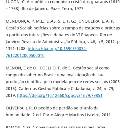
LUGON, C. A república comunista cristã dos guaranis (1610
– 1768). Rio de Janeiro: Paz e Terra, 1977.
MENDONÇA, P. M.E.; DIAS, S. L. F. G.; JUNQUEIRA, L. A. P.
Gestão Social: notícias sobre o campo de estudos e práticas
a partir das interações e debates do VI Enapegs. Rio de
Janeiro: Revista de Administração Pública, v.46, n.5, 2012. p.
1391-1408.
https://doi.org/10.1590/S0034-
76122012000500010
MENON, I. de O.; COELHO, F. de S. Gestão social como
campo do saber no Brasil: uma investigação de sua
produção científica pela modelagem de redes sociais (2005-
2015). Cadernos Gestão Pública e Cidadania, v. 24, n. 79,
2019.
https://doi.org/10.12660/cgpc.v24n79.79851
OLIVEIRA, J. R. O pedido de perdão ao triunfo da
humanidade. 2 ed. Porto Alegre: Martins Livreiro, 2011.
RAMOS, A. G. A nova ciência das organizações: uma