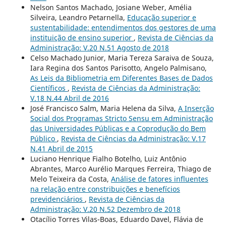
Nelson Santos Machado, Josiane Weber, Amélia
Silveira, Leandro Petarnella,
Educação superior e
sustentabilidade: entendimentos dos gestores de uma
instituição de ensino superior
,
Revista de Ciências da
Administração: V.20 N.51 Agosto de 2018
Celso Machado Junior, Maria Tereza Saraiva de Souza,
Iara Regina dos Santos Parisotto, Angelo Palmisano,
As Leis da Bibliometria em Diferentes Bases de Dados
Científicos
,
Revista de Ciências da Administração:
V.18 N.44 Abril de 2016
José Francisco Salm, Maria Helena da Silva,
A Inserção
Social dos Programas Stricto Sensu em Administração
das Universidades Públicas e a Coprodução do Bem
Público
,
Revista de Ciências da Administração: V.17
N.41 Abril de 2015
Luciano Henrique Fialho Botelho, Luiz Antônio
Abrantes, Marco Aurélio Marques Ferreira, Thiago de
Melo Teixeira da Costa,
Análise de fatores influentes
na relação entre constribuições e benefícios
previdenciários
,
Revista de Ciências da
Administração: V.20 N.52 Dezembro de 2018
Otacílio Torres Vilas-Boas, Eduardo Davel, Flávia de