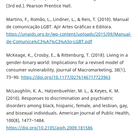
(3rd ed.). Pearson Prentice Hall.
Martins, F., Romão, L., Lindner, L., & Reis, T. (2010). Manual
de comunicação LGBT. Ajir Artes Gráficas e Editora.
https://unaids.org.br/wp-content/uploads/2015/09/Manual-
de-Comunica%C3%A7%C3%A3o-LGBT.pdf
McKeage, K., Crosby, E., & Rittenburg, T. (2018). Living in a
gender-binary world: Implications for a revised model of
consumer vulnerability. Journal of Macromarketing, 38(1),
73‒90.
https://doi.org/10.1177/0276146717723963
McLaughlin, K. A., Hatzenbuehler, M. L., & Keyes, K. M.
(2010). Responses to discrimination and psychiatric
disorders among black, hispanic, female, and lesbian, gay,
and bisexual individuals. American Journal of Public Health,
100(8), 1477‒1484.
https://doi.org/10.2105/ajph.2009.181586