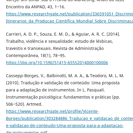
Encontro da ANPAD, 43, 1‒16.
https://www.researchgate.net/publication/336591051_Discrimi
Itinerarios_da_Producao_Cientifica_Mundial_Sobre_Discrimina
Carrieri, A. D. P., Souza, E. M. D., & Aguiar, A. R. C. (2014).
Trabalho, violência e sexualidade: estudo de lésbicas,
travestis e transexuais. Revista de Administração
Contemporânea, 18(1), 78‒95.
https://doi.org/10.1590/S1415-65552014000100006
Cassepp-Borges, V., Balbinotti, M. A. A., & Teodoro, M. L. M.
(2010). Tradução e validação de conteúdo: Uma proposta
para a adaptação de instrumentos. In L. Pasquali.
Instrumentação psicológica: fundamentos e práticas (pp.
506‒520). Artmed.
https://www.researchgate.net/profile/Vicente-
Borges/publication/303284886_Traducao_e_validacao_de_cont
e-validacao-de-conteudo-Uma-proposta-para-a-adaptacao-
de-instrumentos.pdf