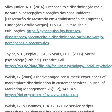
Silva Júnior, A. F. (2016). Preconceito e discriminação racial
no varejo: percepções e reações dos consumidores
[Dissertação de Mestrado em Administração de Empresas,
Fundação Getulio Vargas]. FGV EAESP Pesquisa e
Publicações.
https://gvpesquisa.fgv.br/teses-
dissertacoes/preconceito-e-discriminacao-racial-no-varejo-
percepcoes-e-reacoes-dos
Taylor, S. E., Peplau, L. A., & Sears, D. O. (2006). Social
psychology (12th ed.). Prentice Hall.
https://tsu.ge/data/file_db/faculty_psychology/Social_Psycholo
Walsh, G. (2009). Disadvantaged consumers’ experiences of
marketplace discrimination in customer services. Journal of
Marketing Management, 25(1‒2), 143‒169.
https://doi.org/10.1362/026725709X410070
Walsh, G., & Hammes, E. K. (2017). Do service scripts
exacerbate job demand-induced customer perceived