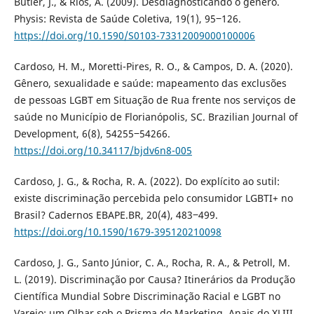
Butler, J., & Rios, A. (2009). Desdiagnosticando o gênero.
Physis: Revista de Saúde Coletiva, 19(1), 95‒126.
https://doi.org/10.1590/S0103-73312009000100006
Cardoso, H. M., Moretti-Pires, R. O., & Campos, D. A. (2020).
Gênero, sexualidade e saúde: mapeamento das exclusões
de pessoas LGBT em Situação de Rua frente nos serviços de
saúde no Município de Florianópolis, SC. Brazilian Journal of
Development, 6(8), 54255‒54266.
https://doi.org/10.34117/bjdv6n8-005
Cardoso, J. G., & Rocha, R. A. (2022). Do explícito ao sutil:
existe discriminação percebida pelo consumidor LGBTI+ no
Brasil? Cadernos EBAPE.BR, 20(4), 483‒499.
https://doi.org/10.1590/1679-395120210098
Cardoso, J. G., Santo Júnior, C. A., Rocha, R. A., & Petroll, M.
L. (2019). Discriminação por Causa? Itinerários da Produção
Científica Mundial Sobre Discriminação Racial e LGBT no
Varejo: um Olhar sob o Prisma do Marketing. Anais do XLIII