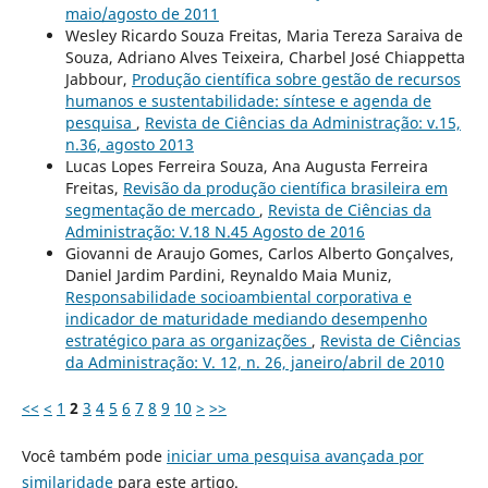
maio/agosto de 2011
Wesley Ricardo Souza Freitas, Maria Tereza Saraiva de
Souza, Adriano Alves Teixeira, Charbel José Chiappetta
Jabbour,
Produção científica sobre gestão de recursos
humanos e sustentabilidade: síntese e agenda de
pesquisa
,
Revista de Ciências da Administração: v.15,
n.36, agosto 2013
Lucas Lopes Ferreira Souza, Ana Augusta Ferreira
Freitas,
Revisão da produção científica brasileira em
segmentação de mercado
,
Revista de Ciências da
Administração: V.18 N.45 Agosto de 2016
Giovanni de Araujo Gomes, Carlos Alberto Gonçalves,
Daniel Jardim Pardini, Reynaldo Maia Muniz,
Responsabilidade socioambiental corporativa e
indicador de maturidade mediando desempenho
estratégico para as organizações
,
Revista de Ciências
da Administração: V. 12, n. 26, janeiro/abril de 2010
<<
<
1
2
3
4
5
6
7
8
9
10
>
>>
Você também pode
iniciar uma pesquisa avançada por
similaridade
para este artigo.