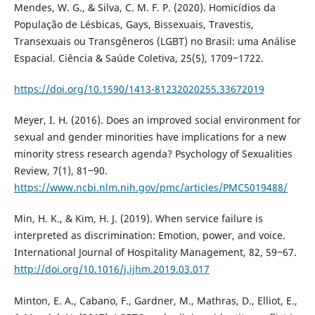
Mendes, W. G., & Silva, C. M. F. P. (2020). Homicídios da
População de Lésbicas, Gays, Bissexuais, Travestis,
Transexuais ou Transgêneros (LGBT) no Brasil: uma Análise
Espacial. Ciência & Saúde Coletiva, 25(5), 1709‒1722.
https://doi.org/10.1590/1413-81232020255.33672019
Meyer, I. H. (2016). Does an improved social environment for
sexual and gender minorities have implications for a new
minority stress research agenda? Psychology of Sexualities
Review, 7(1), 81‒90.
https://www.ncbi.nlm.nih.gov/pmc/articles/PMC5019488/
Min, H. K., & Kim, H. J. (2019). When service failure is
interpreted as discrimination: Emotion, power, and voice.
International Journal of Hospitality Management, 82, 59‒67.
http://doi.org/10.1016/j.ijhm.2019.03.017
Minton, E. A., Cabano, F., Gardner, M., Mathras, D., Elliot, E.,