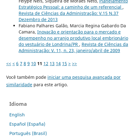
Felype Neis, Siqueira de Moraes Neto,
Planejamento
Estratégico Pessoal: a caminho de um referencial
,
Revista de Ciências da Administração: V.15 N.37
Dezembro de 2013
Fabiano Palhares Galão, Marcia Regina Gabardo Da
Camara,
Inovação e orientação para o mercado e
desempenho no arranjo produtivo local embrionário
do vestuário de Londrina/PR
,
Revista de Ciências da
Administração: V. 11, n. 23, janeiro/abril de 2009
<<
<
6
7
8
9
10
11
12
13
14
15
>
>>
Você também pode
iniciar uma pesquisa avançada por
similaridade
para este artigo.
Idioma
English
Español (España)
Português (Brasil)