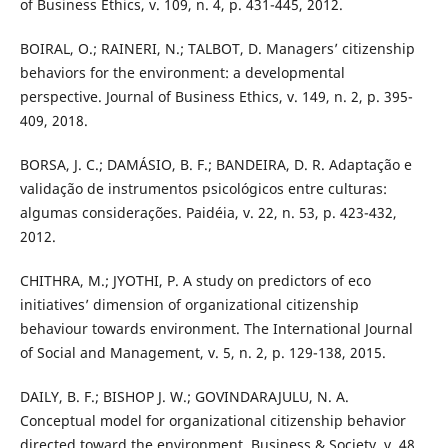
of Business Ethics, v. 109, n. 4, p. 431-445, 2012.
BOIRAL, O.; RAINERI, N.; TALBOT, D. Managers’ citizenship
behaviors for the environment: a developmental
perspective. Journal of Business Ethics, v. 149, n. 2, p. 395-
409, 2018.
BORSA, J. C.; DAMÁSIO, B. F.; BANDEIRA, D. R. Adaptação e
validação de instrumentos psicológicos entre culturas:
algumas considerações. Paidéia, v. 22, n. 53, p. 423-432,
2012.
CHITHRA, M.; JYOTHI, P. A study on predictors of eco
initiatives’ dimension of organizational citizenship
behaviour towards environment. The International Journal
of Social and Management, v. 5, n. 2, p. 129-138, 2015.
DAILY, B. F.; BISHOP J. W.; GOVINDARAJULU, N. A.
Conceptual model for organizational citizenship behavior
directed toward the environment. Business & Society, v. 48,