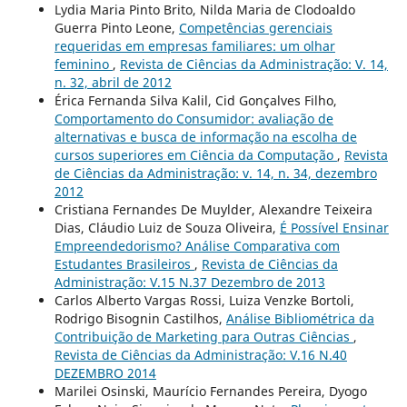
Lydia Maria Pinto Brito, Nilda Maria de Clodoaldo
Guerra Pinto Leone,
Competências gerenciais
requeridas em empresas familiares: um olhar
feminino
,
Revista de Ciências da Administração: V. 14,
n. 32, abril de 2012
Érica Fernanda Silva Kalil, Cid Gonçalves Filho,
Comportamento do Consumidor: avaliação de
alternativas e busca de informação na escolha de
cursos superiores em Ciência da Computação
,
Revista
de Ciências da Administração: v. 14, n. 34, dezembro
2012
Cristiana Fernandes De Muylder, Alexandre Teixeira
Dias, Cláudio Luiz de Souza Oliveira,
É Possível Ensinar
Empreendedorismo? Análise Comparativa com
Estudantes Brasileiros
,
Revista de Ciências da
Administração: V.15 N.37 Dezembro de 2013
Carlos Alberto Vargas Rossi, Luiza Venzke Bortoli,
Rodrigo Bisognin Castilhos,
Análise Bibliométrica da
Contribuição de Marketing para Outras Ciências
,
Revista de Ciências da Administração: V.16 N.40
DEZEMBRO 2014
Marilei Osinski, Maurício Fernandes Pereira, Dyogo