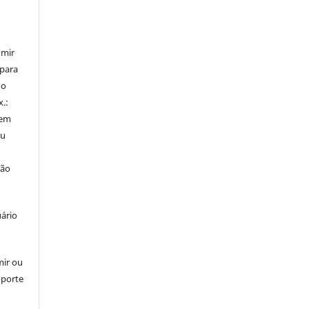
umir
 para
do
x.:
 em
ou
ção
uário
mir ou
uporte