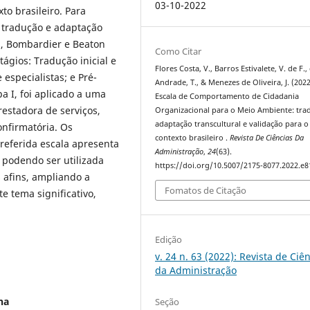
03-10-2022
xto brasileiro. Para
ra tradução e adaptação
in, Bombardier e Beaton
Como Citar
tágios: Tradução inicial e
Flores Costa, V., Barros Estivalete, V. de F.,
 especialistas; e Pré-
Andrade, T., & Menezes de Oliveira, J. (2022
a I, foi aplicado a uma
Escala de Comportamento de Cidadania
estadora de serviços,
Organizacional para o Meio Ambiente: tra
adaptação transcultural e validação para o
onfirmatória. Os
contexto brasileiro .
Revista De Ciências Da
 referida escala apresenta
Administração
,
24
(63).
 podendo ser utilizada
https://doi.org/10.5007/2175-8077.2022.e
 afins, ampliando a
Fomatos de Citação
e tema significativo,
Edição
v. 24 n. 63 (2022): Revista de Ciê
da Administração
ha
Seção