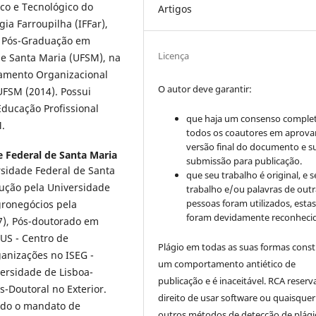
ico e Tecnológico do
Artigos
ia Farroupilha (IFFar),
e Pós-Graduação em
Licença
de Santa Maria (UFSM), na
tamento Organizacional
O autor deve garantir:
UFSM (2014). Possui
ducação Profissional
que haja um consenso comple
M.
todos os coautores em aprova
versão final do documento e s
 Federal de Santa Maria
submissão para publicação.
sidade Federal de Santa
que seu trabalho é original, e s
ução pela Universidade
trabalho e/ou palavras de outr
pessoas foram utilizados, esta
gronegócios pela
foram devidamente reconhecid
7), Pós-doutorado em
US - Centro de
Plágio em todas as suas formas cons
anizações no ISEG -
um comportamento antiético de
versidade de Lisboa-
publicação e é inaceitável. RCA reserv
s-Doutoral no Exterior.
direito de usar software ou quaisquer
ido o mandato de
outros métodos de detecção de plági