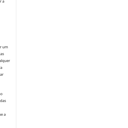
r a
er um
ças
alquer
ra
ar
ão
idas
ue a