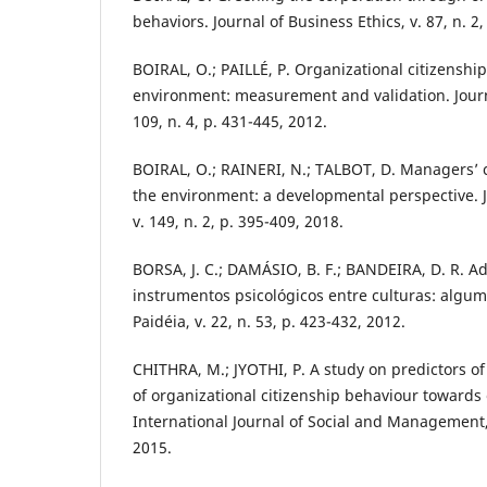
behaviors. Journal of Business Ethics, v. 87, n. 2
BOIRAL, O.; PAILLÉ, P. Organizational citizenshi
environment: measurement and validation. Journa
109, n. 4, p. 431-445, 2012.
BOIRAL, O.; RAINERI, N.; TALBOT, D. Managers’ c
the environment: a developmental perspective. J
v. 149, n. 2, p. 395-409, 2018.
BORSA, J. C.; DAMÁSIO, B. F.; BANDEIRA, D. R. A
instrumentos psicológicos entre culturas: algu
Paidéia, v. 22, n. 53, p. 423-432, 2012.
CHITHRA, M.; JYOTHI, P. A study on predictors of
of organizational citizenship behaviour toward
International Journal of Social and Management, v
2015.