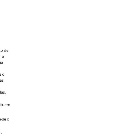
to de
r a
ua
e o
as
s
as.
tituem
a-se o
o.