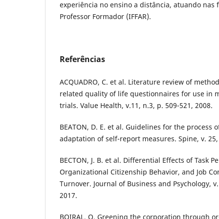
experiência no ensino a distância, atuando nas 
Professor Formador (IFFAR).
Referências
ACQUADRO, C. et al. Literature review of methods
related quality of life questionnaires for use in m
trials. Value Health, v.11, n.3, p. 509-521, 2008.
BEATON, D. E. et al. Guidelines for the process o
adaptation of self-report measures. Spine, v. 25,
BECTON, J. B. et al. Differential Effects of Task 
Organizational Citizenship Behavior, and Job Co
Turnover. Journal of Business and Psychology, v. 
2017.
BOIRAL, O. Greening the corporation through org