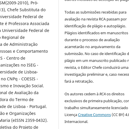
SM(2009-2010), Pró-
3), Chefe Substituta do
Todas as submissões recebidas para
niversidade Federal de
avaliação na revista RCA passam por
te é Professora Associada
identificação de plágio e autoplágio.
a Universidade Federal de
Plágios identificados em manuscritos
 Regional de
durante o processo de avaliação
a de Administração
acarretarão no arquivamento da
Pessoas e Comportamento
submissão. No caso de identificação 
S - Centro de
plágio em um manuscrito publicado 
anizações no ISEG -
revista, o Editor Chefe conduzirá uma
versidade de Lisboa-
investigação preliminar e, caso necess
o no CNPq - COESIS -
fará a retratação.
mo e Inovação Social.
onal de Avaliação da
Os autores cedem à
RCA
os direitos
dora do Termo de
exclusivos de primeira publicação, co
de de Lisboa - Portugal.
trabalho simultaneamente licenciado
tão e Organizações
Licença
Creative Commons
(CC BY) 4.
Maria (eISSN 2359-0432).
Internacional.
letiva do Projeto de