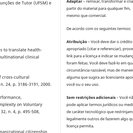
Adaptar
– remixar, transformar e cria
funções de Tutor (UFSM) e
partir do material para qualquer fim,
mesmo que comercial.
De acordo com os seguintes termos:
Atribuição
– Você deve dar o crédito
apropriado (citar e referenciar), prov
 to translate health-
link para a licença e indicar se mudan
ultinational clinical
foram feitas. Você deve fazê-lo em qu
circunstância razoável, mas de manei
f cross-cultural
alguma que sugira ao licenciante apoi
 n. 24, p. 3186-3191, 2000.
você ou o seu uso.
Performance,
Sem restrições adicionais
– Você n
mplexity on Voluntary
pode aplicar termos jurídicos ou med
32, n. 4, p. 495-508,
de caráter tecnológico que restrinjam
legalmente outros de fazerem algo q
licença permita.
anizational citizenship