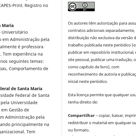
APES-Print. Registro no
Os autores têm autorização para ass
a Maria
contratos adicionais separadamente,
Universitário
distribuição não exclusiva da versão 
o em Administração pela
trabalho publicada neste periódico (e
ualmente é professora
publicar em repositório institucional,
. Tem experiência na
site pessoal, publicar uma tradução, 
 nos seguintes temas:
como capítulo de livro), com
soas, Comportamento de
reconhecimento de autoria e publica
inicial neste periódico.
deral de Santa Maria
Esta licença permite que qualquer us
sidade Federal de Santa
tenha direito de:
 pela Universidade
o em Gestão de
Compartilhar
– copiar, baixar, impri
em Administração pela
redistribuir o material em qualquer s
uando principalmente na
ou formato.
ganizacional. Tem