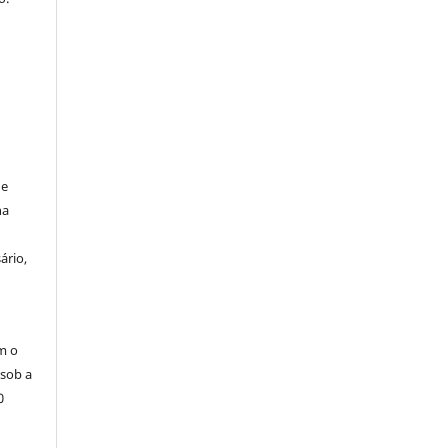
de
na
ário,
m o
 sob a
0