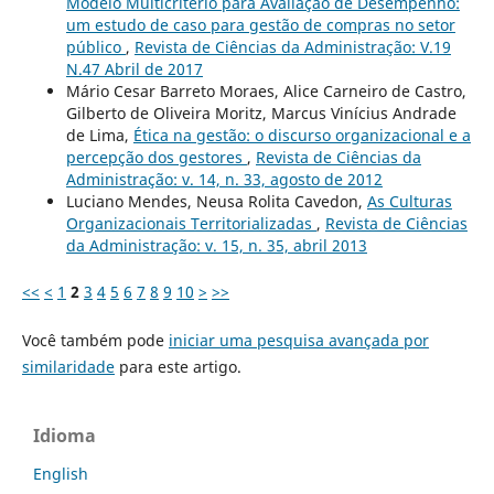
Modelo Multicritério para Avaliação de Desempenho:
um estudo de caso para gestão de compras no setor
público
,
Revista de Ciências da Administração: V.19
N.47 Abril de 2017
Mário Cesar Barreto Moraes, Alice Carneiro de Castro,
Gilberto de Oliveira Moritz, Marcus Vinícius Andrade
de Lima,
Ética na gestão: o discurso organizacional e a
percepção dos gestores
,
Revista de Ciências da
Administração: v. 14, n. 33, agosto de 2012
Luciano Mendes, Neusa Rolita Cavedon,
As Culturas
Organizacionais Territorializadas
,
Revista de Ciências
da Administração: v. 15, n. 35, abril 2013
<<
<
1
2
3
4
5
6
7
8
9
10
>
>>
Você também pode
iniciar uma pesquisa avançada por
similaridade
para este artigo.
Idioma
English