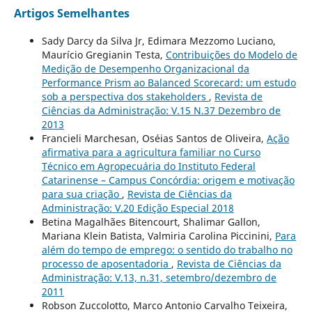
Artigos Semelhantes
Sady Darcy da Silva Jr, Edimara Mezzomo Luciano,
Maurício Gregianin Testa,
Contribuições do Modelo de
Medição de Desempenho Organizacional da
Performance Prism ao Balanced Scorecard: um estudo
sob a perspectiva dos stakeholders
,
Revista de
Ciências da Administração: V.15 N.37 Dezembro de
2013
Francieli Marchesan, Oséias Santos de Oliveira,
Ação
afirmativa para a agricultura familiar no Curso
Técnico em Agropecuária do Instituto Federal
Catarinense – Campus Concórdia: origem e motivação
para sua criação
,
Revista de Ciências da
Administração: V.20 Edição Especial 2018
Betina Magalhães Bitencourt, Shalimar Gallon,
Mariana Klein Batista, Valmiria Carolina Piccinini,
Para
além do tempo de emprego: o sentido do trabalho no
processo de aposentadoria
,
Revista de Ciências da
Administração: V.13, n.31, setembro/dezembro de
2011
Robson Zuccolotto, Marco Antonio Carvalho Teixeira,