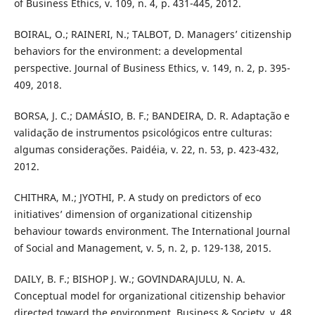
of Business Ethics, v. 109, n. 4, p. 431-445, 2012.
BOIRAL, O.; RAINERI, N.; TALBOT, D. Managers’ citizenship
behaviors for the environment: a developmental
perspective. Journal of Business Ethics, v. 149, n. 2, p. 395-
409, 2018.
BORSA, J. C.; DAMÁSIO, B. F.; BANDEIRA, D. R. Adaptação e
validação de instrumentos psicológicos entre culturas:
algumas considerações. Paidéia, v. 22, n. 53, p. 423-432,
2012.
CHITHRA, M.; JYOTHI, P. A study on predictors of eco
initiatives’ dimension of organizational citizenship
behaviour towards environment. The International Journal
of Social and Management, v. 5, n. 2, p. 129-138, 2015.
DAILY, B. F.; BISHOP J. W.; GOVINDARAJULU, N. A.
Conceptual model for organizational citizenship behavior
directed toward the environment. Business & Society, v. 48,