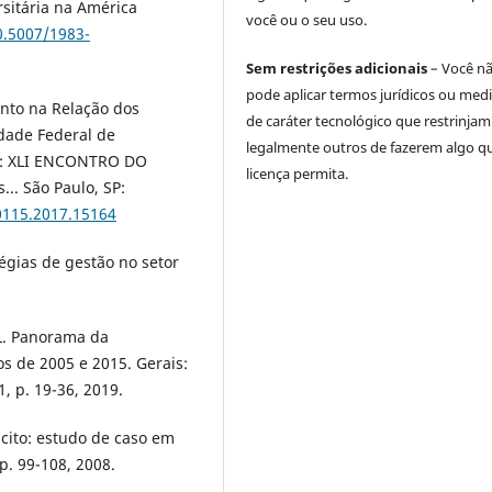
rsitária na América
você ou o seu uso.
0.5007/1983-
Sem restrições adicionais
– Você n
pode aplicar termos jurídicos ou med
ento na Relação dos
de caráter tecnológico que restrinjam
idade Federal de
legalmente outros de fazerem algo q
n: XLI ENCONTRO DO
licença permita.
... São Paulo, SP:
0115.2017.15164
égias de gestão no setor
 L. Panorama da
os de 2005 e 2015. Gerais:
1, p. 19-36, 2019.
cito: estudo de caso em
 p. 99-108, 2008.