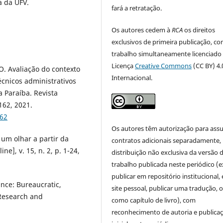
a da UFV.
fará a retratação.
Os autores cedem à
RCA
os direitos
exclusivos de primeira publicação, co
trabalho simultaneamente licenciado
Licença
Creative Commons
(CC BY) 4.
 O. Avaliação do contexto
Internacional.
écnicos administrativos
a Paraíba. Revista
162, 2021.
162
Os autores têm autorização para ass
um olhar a partir da
contratos adicionais separadamente,
e], v. 15, n. 2, p. 1-24,
distribuição não exclusiva da versão 
trabalho publicada neste periódico (e
publicar em repositório institucional,
ance: Bureaucratic,
site pessoal, publicar uma tradução, 
r Research and
como capítulo de livro), com
reconhecimento de autoria e publica