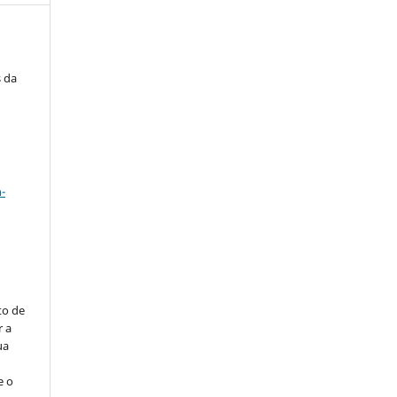
s da
a
-
to de
r a
ua
e o