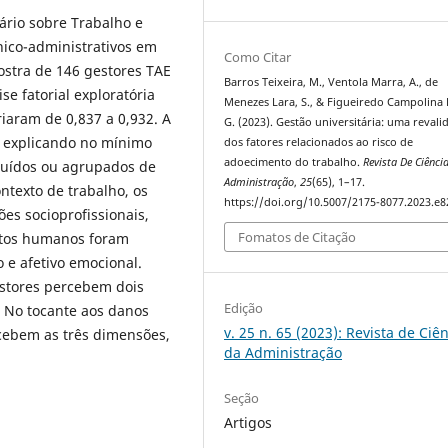
tário sobre Trabalho e
nico-administrativos em
Como Citar
ostra de 146 gestores TAE
Barros Teixeira, M., Ventola Marra, A., de
se fatorial exploratória
Menezes Lara, S., & Figueiredo Campolina 
iaram de 0,837 a 0,932. A
G. (2023). Gestão universitária: uma revali
e, explicando no mínimo
dos fatores relacionados ao risco de
adoecimento do trabalho.
Revista De Ciênci
cluídos ou agrupados de
Administração
,
25
(65), 1–17.
ntexto de trabalho, os
https://doi.org/10.5007/2175-8077.2023.e
es socioprofissionais,
Fomatos de Citação
ustos humanos foram
co e afetivo emocional.
estores percebem dois
Edição
. No tocante aos danos
v. 25 n. 65 (2023): Revista de Ciê
rcebem as três dimensões,
da Administração
Seção
Artigos