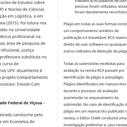
trabalho e/ou palavras de outr
Núcleo de Estudos sobre
pessoas foram utilizados, esta
) e Núcleo de Ciências
foram devidamente reconhecid
ção em Logística, e em
sa (2015). Foi tutora nos
Plágio em todas as suas formas cons
ades na Universidade
um comportamento antiético de
iência profissional na
publicação e é inaceitável. RCA reserv
nas área de pesquisa de
direito de usar software ou quaisquer
fissional, justiça
outros métodos de detecção de plági
 professora substituta no
o curso de
Todas as submissões recebidas para
hos UFV. Atualmente é
avaliação na revista RCA passam por
 no projeto Comportamento
identificação de plágio e autoplágio.
sionais: Estudo Com
Plágios identificados em manuscritos
durante o processo de avaliação
acarretarão no arquivamento da
ade Federal de Viçosa -
submissão. No caso de identificação 
plágio em um manuscrito publicado 
orado sanduiche pelo
revista, o Editor Chefe conduzirá uma
re em Economia do
investigação preliminar e, caso necess