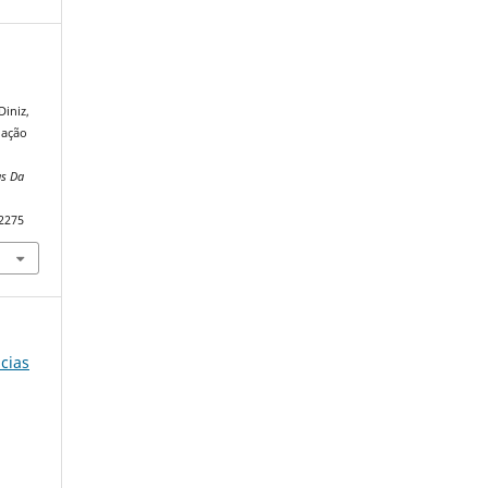
Diniz,
dação
as Da
82275
ncias