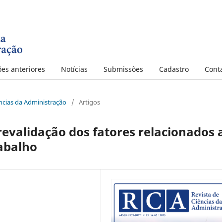
ões anteriores
Notícias
Submissões
Cadastro
Cont
iências da Administração
/
Artigos
revalidação dos fatores relacionados 
abalho