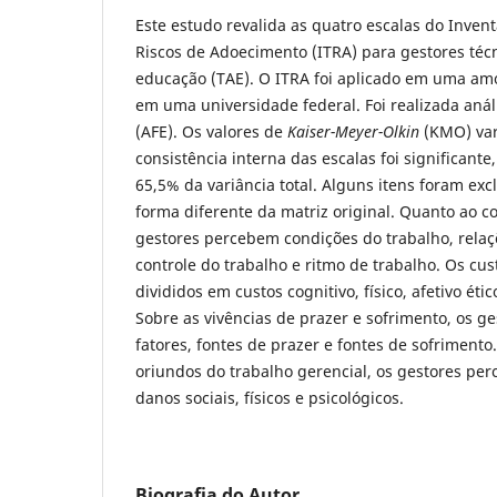
Este estudo revalida as quatro escalas do Inven
Riscos de Adoecimento (ITRA) para gestores téc
educação (TAE). O ITRA foi aplicado em uma am
em uma universidade federal. Foi realizada análi
(AFE). Os valores de
Kaiser-Meyer-Olkin
(KMO) var
consistência interna das escalas foi significant
65,5% da variância total. Alguns itens foram ex
forma diferente da matriz original. Quanto ao co
gestores percebem condições do trabalho, relaçõ
controle do trabalho e ritmo de trabalho. Os c
divididos em custos cognitivo, físico, afetivo éti
Sobre as vivências de prazer e sofrimento, os g
fatores, fontes de prazer e fontes de sofrimento
oriundos do trabalho gerencial, os gestores pe
danos sociais, físicos e psicológicos.
Biografia do Autor