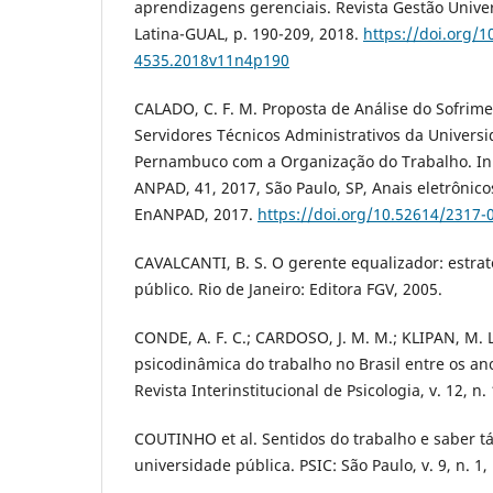
aprendizagens gerenciais. Revista Gestão Unive
Latina-GUAL, p. 190-209, 2018.
https://doi.org/1
4535.2018v11n4p190
CALADO, C. F. M. Proposta de Análise do Sofrim
Servidores Técnicos Administrativos da Univers
Pernambuco com a Organização do Trabalho. I
ANPAD, 41, 2017, São Paulo, SP, Anais eletrônicos
EnANPAD, 2017.
https://doi.org/10.52614/2317-
CAVALCANTI, B. S. O gerente equalizador: estrat
público. Rio de Janeiro: Editora FGV, 2005.
CONDE, A. F. C.; CARDOSO, J. M. M.; KLIPAN, M.
psicodinâmica do trabalho no Brasil entre os an
Revista Interinstitucional de Psicologia, v. 12, n. 
COUTINHO et al. Sentidos do trabalho e saber tá
universidade pública. PSIC: São Paulo, v. 9, n. 1,