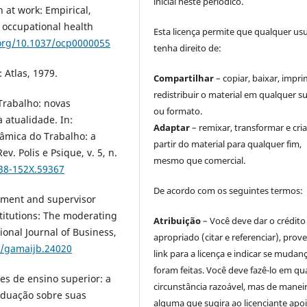
inicial neste periódico.
 at work: Empirical,
f occupational health
Esta licença permite que qualquer us
.org/10.1037/ocp0000055
tenha direito de:
 Atlas, 1979.
Compartilhar
– copiar, baixar, impri
redistribuir o material em qualquer s
 Trabalho: novas
ou formato.
 atualidade. In:
Adaptar
– remixar, transformar e cria
nâmica do Trabalho: a
partir do material para qualquer fim,
v. Polis e Psique, v. 5, n.
mesmo que comercial.
238-152X.59367
De acordo com os seguintes termos:
opment and supervisor
titutions: The moderating
Atribuição
– Você deve dar o crédito
onal Journal of Business,
apropriado (citar e referenciar), prov
6/gamaijb.24020
link para a licença e indicar se mudan
foram feitas. Você deve fazê-lo em qu
ões de ensino superior: a
circunstância razoável, mas de manei
aduação sobre suas
alguma que sugira ao licenciante apoi