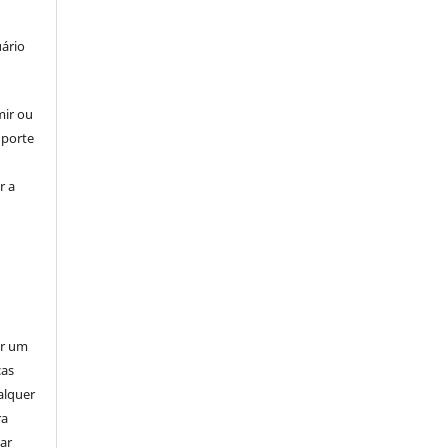
uário
mir ou
uporte
r a
er um
ças
alquer
ra
ar