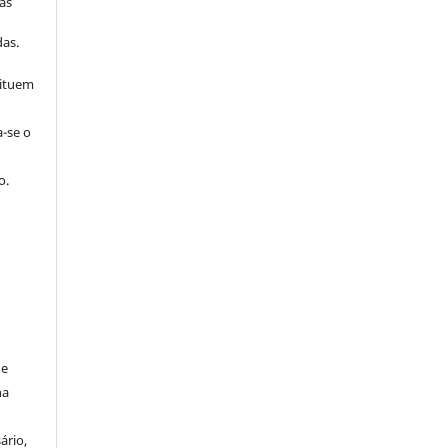
as
s
as.
tituem
a-se o
o.
de
na
ário,