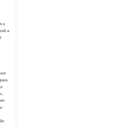
m o
 sob a
0
umir
 para
do
x.:
 em
ou
ção