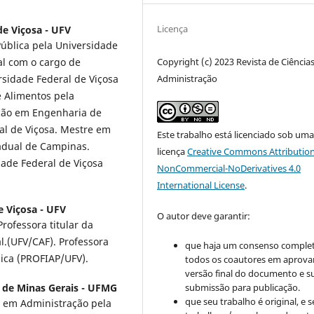
Licença
de Viçosa - UFV
ública pela Universidade
al com o cargo de
Copyright (c) 2023 Revista de Ciência
sidade Federal de Viçosa
Administração
 Alimentos pela
ação em Engenharia de
al de Viçosa. Mestre em
Este trabalho está licenciado sob um
adual de Campinas.
licença
Creative Commons Attribution
ade Federal de Viçosa
NonCommercial-NoDerivatives 4.0
International License
.
e Viçosa - UFV
O autor deve garantir:
ofessora titular da
l.(UFV/CAF). Professora
que haja um consenso comple
ica (PROFIAP/UFV).
todos os coautores em aprova
versão final do documento e s
 de Minas Gerais - UFMG
submissão para publicação.
que seu trabalho é original, e s
 em Administração pela