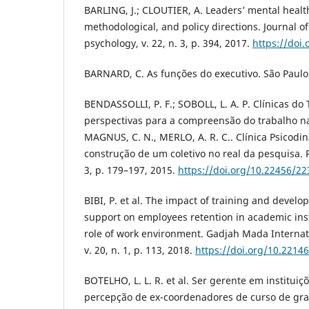
BARLING, J.; CLOUTIER, A. Leaders’ mental health
methodological, and policy directions. Journal o
psychology, v. 22, n. 3, p. 394, 2017.
https://doi
BARNARD, C. As funções do executivo. São Paulo:
BENDASSOLLI, P. F.; SOBOLL, L. A. P. Clínicas do
perspectivas para a compreensão do trabalho na
MAGNUS, C. N., MERLO, A. R. C.. Clínica Psicodi
construção de um coletivo no real da pesquisa. Re
3, p. 179–197, 2015.
https://doi.org/10.22456/2
BIBI, P. et al. The impact of training and devel
support on employees retention in academic ins
role of work environment. Gadjah Mada Internati
v. 20, n. 1, p. 113, 2018.
https://doi.org/10.2214
BOTELHO, L. L. R. et al. Ser gerente em instituiç
percepção de ex-coordenadores de curso de gr