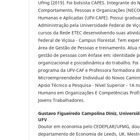
Ufmg (2019). Foi bolsista CAPES. Integrante do 
Comportamento, Pessoas e Organizações (NECOP
Humanas e Aplicadas (UFV-CAFE). Possui gradua
Administração pela Universidade Federal de Viço
cursos da Rede ETEC desenvolvendo suas ativid
Federal de Viçosa - Campus Florestal. Tem exper
área de Gestão de Pessoas e treinamento. Atua 
gestão de pessoas com ênfase em: identidade pro
organizacional e psicodinâmica do trabalho. Foi
programa da UFV-CAF e Professora formadora d
Microempreendedor Individual do Novos Camin
Apoio Técnico a Pesquisa - Nível Superior - 1A
Humano em Organizações E Competências Profis
Jovens Trabalhadores.
Gustavo Figueiredo Campolina Diniz,
Universid
UFV
Doutor em economia pelo CEDEPLAR/UFMG, dout
departamento de Economia de Leeds, UK. Mest