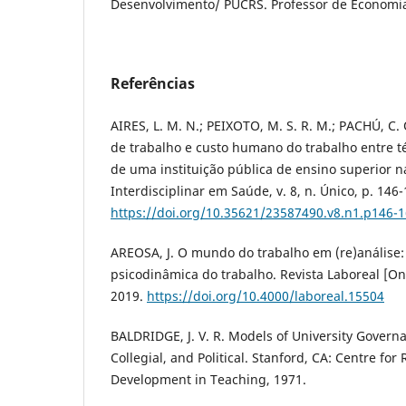
Desenvolvimento/ PUCRS. Professor de Economi
Referências
AIRES, L. M. N.; PEIXOTO, M. S. R. M.; PACHÚ, C.
de trabalho e custo humano do trabalho entre t
de uma instituição pública de ensino superior n
Interdisciplinar em Saúde, v. 8, n. Único, p. 146-
https://doi.org/10.35621/23587490.v8.n1.p146-
AREOSA, J. O mundo do trabalho em (re)análise: 
psicodinâmica do trabalho. Revista Laboreal [Onlin
2019.
https://doi.org/10.4000/laboreal.15504
BALDRIDGE, J. V. R. Models of University Govern
Collegial, and Political. Stanford, CA: Centre fo
Development in Teaching, 1971.