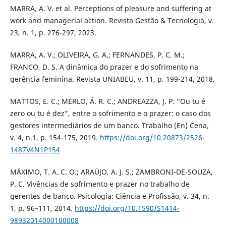
MARRA, A. V. et al. Perceptions of pleasure and suffering at
work and managerial action. Revista Gestão & Tecnologia, v.
23, n. 1, p. 276-297, 2023.
MARRA, A. V.; OLIVEIRA, G. A.; FERNANDES, P. C. M.;
FRANCO, D. S. A dinâmica do prazer e do sofrimento na
gerência feminina. Revista UNIABEU, v. 11, p. 199-214, 2018.
MATTOS, E. C.; MERLO, Á. R. C.; ANDREAZZA, J. P. “Ou tu é
zero ou tu é dez”, entre o sofrimento e o prazer: o caso dos
gestores intermediários de um banco. Trabalho (En) Cena,
v. 4, n.1, p. 154-175, 2019.
https://doi.org/10.20873/2526-
1487V4N1P154
MÁXIMO, T. A. C. O.; ARAÚJO, A. J. S.; ZAMBRONI-DE-SOUZA,
P. C. Vivências de sofrimento e prazer no trabalho de
gerentes de banco. Psicologia: Ciência e Profissão, v. 34, n.
1, p. 96–111, 2014.
https://doi.org/10.1590/S1414-
98932014000100008