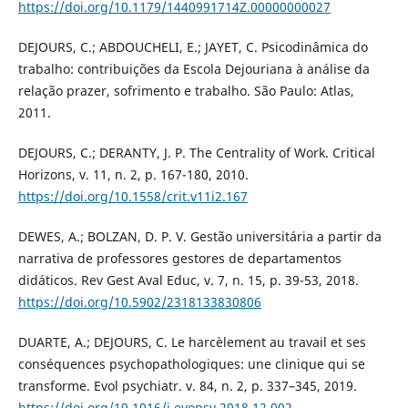
https://doi.org/10.1179/1440991714Z.00000000027
DEJOURS, C.; ABDOUCHELI, E.; JAYET, C. Psicodinâmica do
trabalho: contribuições da Escola Dejouriana à análise da
relação prazer, sofrimento e trabalho. São Paulo: Atlas,
2011.
DEJOURS, C.; DERANTY, J. P. The Centrality of Work. Critical
Horizons, v. 11, n. 2, p. 167-180, 2010.
https://doi.org/10.1558/crit.v11i2.167
DEWES, A.; BOLZAN, D. P. V. Gestão universitária a partir da
narrativa de professores gestores de departamentos
didáticos. Rev Gest Aval Educ, v. 7, n. 15, p. 39-53, 2018.
https://doi.org/10.5902/2318133830806
DUARTE, A.; DEJOURS, C. Le harcèlement au travail et ses
conséquences psychopathologiques: une clinique qui se
transforme. Evol psychiatr. v. 84, n. 2, p. 337–345, 2019.
https://doi.org/10.1016/j.evopsy.2018.12.002