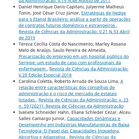
da Administração: V.19 N.48 Agosto de 2017
Daniel Henrique Dario Capitani, Julyerme Matheus
Tonin, José César Cruz Júnior,
Estratégias de Hedge
para o Etanol Brasileiro: análise a partir de operações
de contratos futuros doméstico e estrangeiros
,
Revista de Ciências da Administração: V.21 N.53 Abril
de 2019
Tereza Cecília Costa do Nascimento, Marley Rosana
Melo de Araújo, Saulo Pereira de Almeida,
Precarização do emprego em um hospital público do
Sergipe: um estudo de caso com profissionais da
enfermagem
,
Revista de Ciências da Administração:
V.20 Edição Especial 2018
Carolina Coletta, Roberto Arruda de Souza Lima,
A
relação entre características dos conselhos de
administração e o risco de mercado de estatais
listadas
,
Revista de Ciências da Administração: v. 23
n. 59 (2021): Revista de Ciências da Administração
Ivanete Schneider Hahn, Eliane Schleder Cezar, Alceu
Salles Camargo Junior,
Capacidades Dinâmicas e
Desempenho em Indústrias Manufatureiras de Baixa
Tecnologia: O Papel das Capacidades Inovadora,
Absortiva e Adaptativa
,
Revista de Ciências da