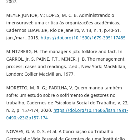
2007.
MEYER JUNIOR, V.; LOPES, M. C. B. Administrando o
imensurável: uma crítica às organizações acadêmicas.
Cadernos EBAPE.BR, Rio de Janeiro, v. 13, n. 1, p.40-51,
jan./mar., 2015.
https://doi.org/10.1590/1679-395117485
MINTZBERG, H. The manager ́s job: folklore and fact. In
CARROL, Jr, S. PAINE, F.T., MINER, J. B. The management
process: cases and readings. 2.ed., New York: MacMillan,
London: Collier MacMillan, 1977.
MORETTO, M. R. G.; PADILHA, V. Quem manda também
sofre: um estudo sobre o sofrimento de gestores no
trabalho. Cadernos de Psicologia Social do Trabalho, v. 23,
n. 2, p. 157-174, 2020.
https://doi.org/10.11606/issn.1981-
0490.v23i2p157-174
NOVAES, G. V. D. S. et al. A Conciliação do Trabalho
Gerencial e Vida Pessoal de Gerentes de uma Instituição