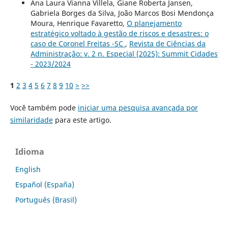
Ana Laura Vianna Villela, Giane Roberta Jansen,
Gabriela Borges da Silva, João Marcos Bosi Mendonça
Moura, Henrique Favaretto,
O planejamento
estratégico voltado à gestão de riscos e desastres: o
caso de Coronel Freitas -SC
,
Revista de Ciências da
Administração: v. 2 n. Especial (2025): Summit Cidades
- 2023/2024
1
2
3
4
5
6
7
8
9
10
>
>>
Você também pode
iniciar uma pesquisa avançada por
similaridade
para este artigo.
Idioma
English
Español (España)
Português (Brasil)