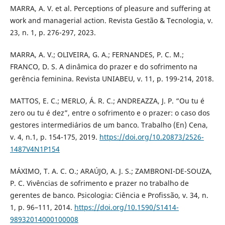
MARRA, A. V. et al. Perceptions of pleasure and suffering at
work and managerial action. Revista Gestão & Tecnologia, v.
23, n. 1, p. 276-297, 2023.
MARRA, A. V.; OLIVEIRA, G. A.; FERNANDES, P. C. M.;
FRANCO, D. S. A dinâmica do prazer e do sofrimento na
gerência feminina. Revista UNIABEU, v. 11, p. 199-214, 2018.
MATTOS, E. C.; MERLO, Á. R. C.; ANDREAZZA, J. P. “Ou tu é
zero ou tu é dez”, entre o sofrimento e o prazer: o caso dos
gestores intermediários de um banco. Trabalho (En) Cena,
v. 4, n.1, p. 154-175, 2019.
https://doi.org/10.20873/2526-
1487V4N1P154
MÁXIMO, T. A. C. O.; ARAÚJO, A. J. S.; ZAMBRONI-DE-SOUZA,
P. C. Vivências de sofrimento e prazer no trabalho de
gerentes de banco. Psicologia: Ciência e Profissão, v. 34, n.
1, p. 96–111, 2014.
https://doi.org/10.1590/S1414-
98932014000100008