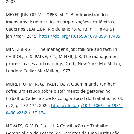
2007.
MEYER JUNIOR, V.; LOPES, M. C. B. Administrando o
imensurável: uma crítica às organizações acadêmicas.
Cadernos EBAPE.BR, Rio de Janeiro, v. 13, n. 1, p.40-51,
jan./mar., 2015.
https://doi.org/10.1590/1679-395117485
MINTZBERG, H. The manager ́s job: folklore and fact. In
CARROL, Jr, S. PAINE, F.T., MINER, J. B. The management
process: cases and readings. 2.ed., New York: MacMillan,
London: Collier MacMillan, 1977.
MORETTO, M. R. G.; PADILHA, V. Quem manda também
sofre: um estudo sobre o sofrimento de gestores no
trabalho. Cadernos de Psicologia Social do Trabalho, v. 23,
n. 2, p. 157-174, 2020.
https://doi.org/10.11606/issn.1981-
0490.v23i2p157-174
NOVAES, G. V. D. S. et al. A Conciliação do Trabalho
Gerencial e Vida Pessoal de Gerentes de uma Instituição