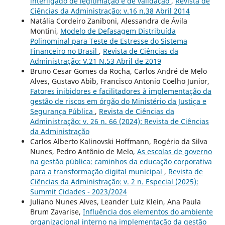
interligado de legitimação e de validação
,
Revista de
Ciências da Administração: v.16 n.38 Abril 2014
Natália Cordeiro Zaniboni, Alessandra de Ávila
Montini,
Modelo de Defasagem Distribuída
Polinominal para Teste de Estresse do Sistema
Financeiro no Brasil
,
Revista de Ciências da
Administração: V.21 N.53 Abril de 2019
Bruno Cesar Gomes da Rocha, Carlos André de Melo
Alves, Gustavo Abib, Francisco Antonio Coelho Junior,
Fatores inibidores e facilitadores à implementação da
gestão de riscos em órgão do Ministério da Justiça e
Segurança Pública
,
Revista de Ciências da
Administração: v. 26 n. 66 (2024): Revista de Ciências
da Administração
Carlos Alberto Kalinovski Hoffmann, Rogério da Silva
Nunes, Pedro Antônio de Melo,
As escolas de governo
na gestão pública: caminhos da educação corporativa
para a transformação digital municipal
,
Revista de
Ciências da Administração: v. 2 n. Especial (2025):
Summit Cidades - 2023/2024
Juliano Nunes Alves, Leander Luiz Klein, Ana Paula
Brum Zavarise,
Influência dos elementos do ambiente
organizacional interno na implementação da gestão