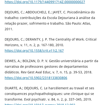
https://doi.org/10.1179/1440991714Z.00000000027
DEJOURS, C.; ABDOUCHELI, E.; JAYET, C. Psicodinâmica do
trabalho: contribuições da Escola Dejouriana à análise da
relação prazer, sofrimento e trabalho. São Paulo: Atlas,
2011.
DEJOURS, C.; DERANTY, J. P. The Centrality of Work. Critical
Horizons, v. 11, n. 2, p. 167-180, 2010.
https://doi.org/10.1558/crit.v11i2.167
DEWES, A.; BOLZAN, D. P. V. Gestão universitária a partir da
narrativa de professores gestores de departamentos
didáticos. Rev Gest Aval Educ, v. 7, n. 15, p. 39-53, 2018.
https://doi.org/10.5902/2318133830806
DUARTE, A.; DEJOURS, C. Le harcèlement au travail et ses
conséquences psychopathologiques: une clinique qui se
transforme. Evol psychiatr. v. 84, n. 2, p. 337–345, 2019.
https://doi.org/10.1016/j.evopsy.2018.12.002