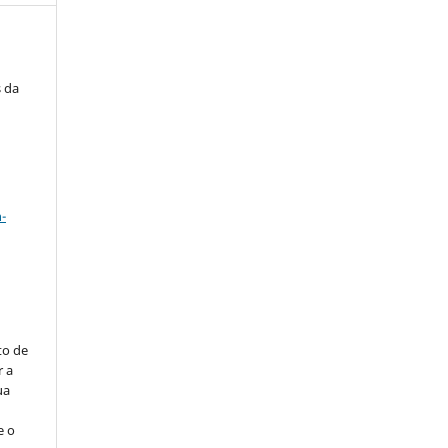
s da
a
-
to de
r a
ua
e o