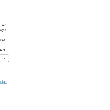
Diniz,
dação
as Da
82275
ncias