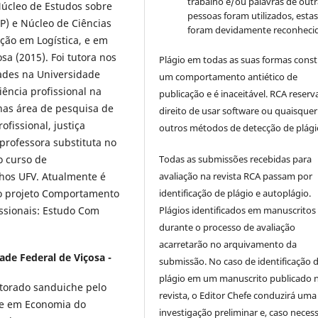
trabalho e/ou palavras de outr
Núcleo de Estudos sobre
pessoas foram utilizados, esta
) e Núcleo de Ciências
foram devidamente reconhecid
ção em Logística, e em
sa (2015). Foi tutora nos
Plágio em todas as suas formas cons
ades na Universidade
um comportamento antiético de
iência profissional na
publicação e é inaceitável. RCA reserv
nas área de pesquisa de
direito de usar software ou quaisquer
fissional, justiça
outros métodos de detecção de plági
 professora substituta no
o curso de
Todas as submissões recebidas para
hos UFV. Atualmente é
avaliação na revista RCA passam por
 no projeto Comportamento
identificação de plágio e autoplágio.
sionais: Estudo Com
Plágios identificados em manuscritos
durante o processo de avaliação
acarretarão no arquivamento da
ade Federal de Viçosa -
submissão. No caso de identificação 
plágio em um manuscrito publicado 
orado sanduiche pelo
revista, o Editor Chefe conduzirá uma
re em Economia do
investigação preliminar e, caso necess