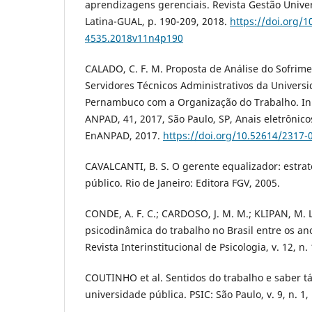
aprendizagens gerenciais. Revista Gestão Unive
Latina-GUAL, p. 190-209, 2018.
https://doi.org/1
4535.2018v11n4p190
CALADO, C. F. M. Proposta de Análise do Sofrim
Servidores Técnicos Administrativos da Univers
Pernambuco com a Organização do Trabalho. I
ANPAD, 41, 2017, São Paulo, SP, Anais eletrônicos
EnANPAD, 2017.
https://doi.org/10.52614/2317-
CAVALCANTI, B. S. O gerente equalizador: estrat
público. Rio de Janeiro: Editora FGV, 2005.
CONDE, A. F. C.; CARDOSO, J. M. M.; KLIPAN, M.
psicodinâmica do trabalho no Brasil entre os an
Revista Interinstitucional de Psicologia, v. 12, n. 
COUTINHO et al. Sentidos do trabalho e saber tá
universidade pública. PSIC: São Paulo, v. 9, n. 1,