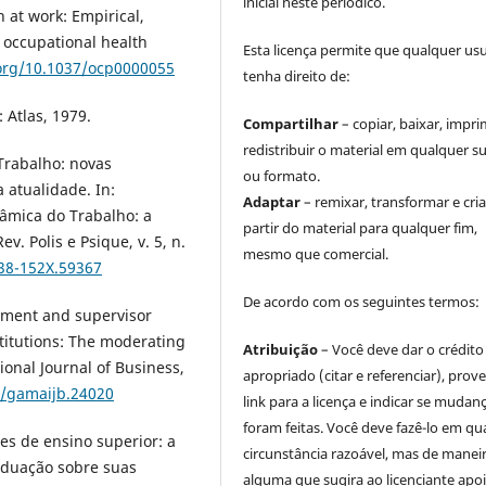
inicial neste periódico.
 at work: Empirical,
f occupational health
Esta licença permite que qualquer us
.org/10.1037/ocp0000055
tenha direito de:
 Atlas, 1979.
Compartilhar
– copiar, baixar, impri
redistribuir o material em qualquer s
 Trabalho: novas
ou formato.
 atualidade. In:
Adaptar
– remixar, transformar e cria
nâmica do Trabalho: a
partir do material para qualquer fim,
v. Polis e Psique, v. 5, n.
mesmo que comercial.
238-152X.59367
De acordo com os seguintes termos:
opment and supervisor
titutions: The moderating
Atribuição
– Você deve dar o crédito
onal Journal of Business,
apropriado (citar e referenciar), prov
6/gamaijb.24020
link para a licença e indicar se mudan
foram feitas. Você deve fazê-lo em qu
ões de ensino superior: a
circunstância razoável, mas de manei
aduação sobre suas
alguma que sugira ao licenciante apoi