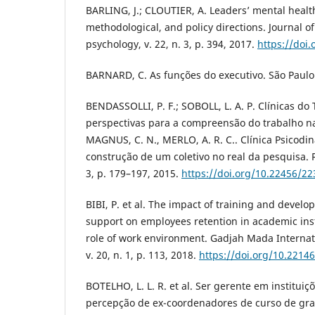
BARLING, J.; CLOUTIER, A. Leaders’ mental health
methodological, and policy directions. Journal o
psychology, v. 22, n. 3, p. 394, 2017.
https://doi
BARNARD, C. As funções do executivo. São Paulo:
BENDASSOLLI, P. F.; SOBOLL, L. A. P. Clínicas do
perspectivas para a compreensão do trabalho na
MAGNUS, C. N., MERLO, A. R. C.. Clínica Psicodi
construção de um coletivo no real da pesquisa. Re
3, p. 179–197, 2015.
https://doi.org/10.22456/2
BIBI, P. et al. The impact of training and devel
support on employees retention in academic ins
role of work environment. Gadjah Mada Internati
v. 20, n. 1, p. 113, 2018.
https://doi.org/10.2214
BOTELHO, L. L. R. et al. Ser gerente em instituiç
percepção de ex-coordenadores de curso de gr