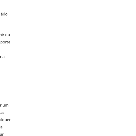
uário
mir ou
uporte
r a
er um
ças
alquer
ra
ar