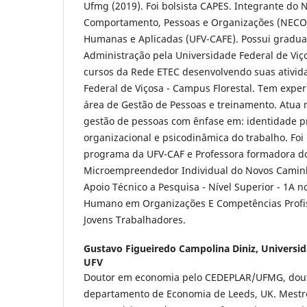
Ufmg (2019). Foi bolsista CAPES. Integrante do 
Comportamento, Pessoas e Organizações (NECOP
Humanas e Aplicadas (UFV-CAFE). Possui gradua
Administração pela Universidade Federal de Viço
cursos da Rede ETEC desenvolvendo suas ativid
Federal de Viçosa - Campus Florestal. Tem exper
área de Gestão de Pessoas e treinamento. Atua 
gestão de pessoas com ênfase em: identidade pro
organizacional e psicodinâmica do trabalho. Foi
programa da UFV-CAF e Professora formadora d
Microempreendedor Individual do Novos Camin
Apoio Técnico a Pesquisa - Nível Superior - 1A
Humano em Organizações E Competências Profis
Jovens Trabalhadores.
Gustavo Figueiredo Campolina Diniz,
Universid
UFV
Doutor em economia pelo CEDEPLAR/UFMG, dout
departamento de Economia de Leeds, UK. Mest