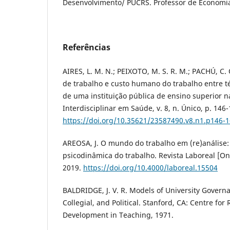
Desenvolvimento/ PUCRS. Professor de Economi
Referências
AIRES, L. M. N.; PEIXOTO, M. S. R. M.; PACHÚ, C.
de trabalho e custo humano do trabalho entre t
de uma instituição pública de ensino superior n
Interdisciplinar em Saúde, v. 8, n. Único, p. 146-
https://doi.org/10.35621/23587490.v8.n1.p146-
AREOSA, J. O mundo do trabalho em (re)análise: 
psicodinâmica do trabalho. Revista Laboreal [Onlin
2019.
https://doi.org/10.4000/laboreal.15504
BALDRIDGE, J. V. R. Models of University Govern
Collegial, and Political. Stanford, CA: Centre fo
Development in Teaching, 1971.