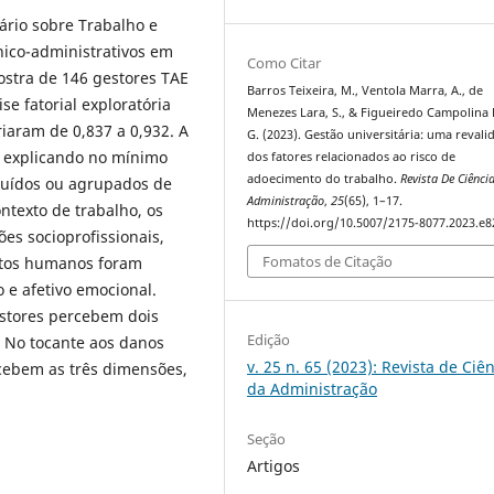
tário sobre Trabalho e
nico-administrativos em
Como Citar
ostra de 146 gestores TAE
Barros Teixeira, M., Ventola Marra, A., de
se fatorial exploratória
Menezes Lara, S., & Figueiredo Campolina 
iaram de 0,837 a 0,932. A
G. (2023). Gestão universitária: uma revali
e, explicando no mínimo
dos fatores relacionados ao risco de
adoecimento do trabalho.
Revista De Ciênci
cluídos ou agrupados de
Administração
,
25
(65), 1–17.
ntexto de trabalho, os
https://doi.org/10.5007/2175-8077.2023.e
es socioprofissionais,
Fomatos de Citação
ustos humanos foram
co e afetivo emocional.
estores percebem dois
Edição
. No tocante aos danos
v. 25 n. 65 (2023): Revista de Ciê
rcebem as três dimensões,
da Administração
Seção
Artigos