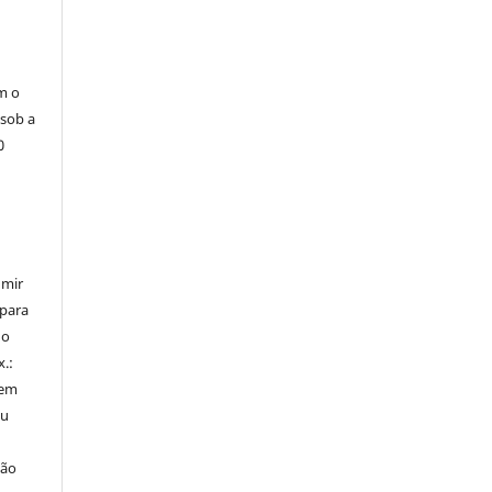
m o
 sob a
0
umir
 para
do
x.:
 em
ou
ção