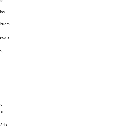
as
s
as.
tituem
a-se o
o.
de
na
ário,