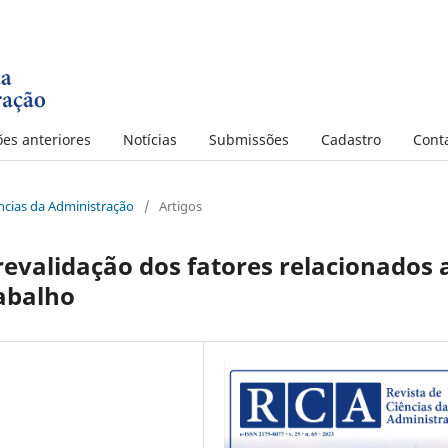
ões anteriores
Notícias
Submissões
Cadastro
Cont
iências da Administração
/
Artigos
revalidação dos fatores relacionados 
abalho