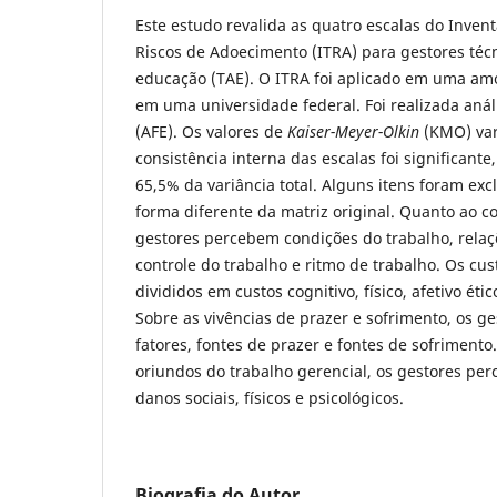
Este estudo revalida as quatro escalas do Inven
Riscos de Adoecimento (ITRA) para gestores téc
educação (TAE). O ITRA foi aplicado em uma am
em uma universidade federal. Foi realizada análi
(AFE). Os valores de
Kaiser-Meyer-Olkin
(KMO) var
consistência interna das escalas foi significant
65,5% da variância total. Alguns itens foram ex
forma diferente da matriz original. Quanto ao co
gestores percebem condições do trabalho, relaçõ
controle do trabalho e ritmo de trabalho. Os c
divididos em custos cognitivo, físico, afetivo éti
Sobre as vivências de prazer e sofrimento, os g
fatores, fontes de prazer e fontes de sofrimento
oriundos do trabalho gerencial, os gestores pe
danos sociais, físicos e psicológicos.
Biografia do Autor