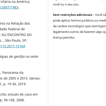
rsitária na América
você ou o seu uso.
0.5007/1983-
Sem restrições adicionais
– Você n
pode aplicar termos jurídicos ou med
ento na Relação dos
de caráter tecnológico que restrinjam
idade Federal de
legalmente outros de fazerem algo q
n: XLI ENCONTRO DO
licença permita.
... São Paulo, SP:
0115.2017.15164
égias de gestão no setor
 L. Panorama da
os de 2005 e 2015. Gerais:
1, p. 19-36, 2019.
cito: estudo de caso em
 p. 99-108, 2008.