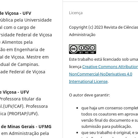
Licença
de Viçosa - UFV
ública pela Universidade
al com o cargo de
Copyright (c) 2023 Revista de Ciência
sidade Federal de Viçosa
Administração
 Alimentos pela
ação em Engenharia de
al de Viçosa. Mestre em
Este trabalho está licenciado sob um
adual de Campinas.
licença
Creative Commons Attribution
ade Federal de Viçosa
NonCommercial-NoDerivatives 4.0
International License
.
e Viçosa - UFV
O autor deve garantir:
ofessora titular da
l.(UFV/CAF). Professora
que haja um consenso comple
ica (PROFIAP/UFV).
todos os coautores em aprova
versão final do documento e s
 de Minas Gerais - UFMG
submissão para publicação.
que seu trabalho é original, e s
 em Administração pela