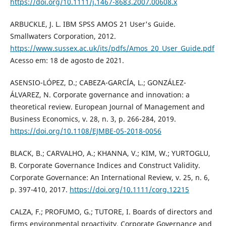
https://doi.org/10.1111/j.1467-8683.2007.00608.x
ARBUCKLE, J. L. IBM SPSS AMOS 21 User's Guide.
Smallwaters Corporation, 2012.
https://www.sussex.ac.uk/its/pdfs/Amos_20_User_Guide.pdf
Acesso em: 18 de agosto de 2021.
ASENSIO-LÓPEZ, D.; CABEZA-GARCÍA, L.; GONZÁLEZ-
ÁLVAREZ, N. Corporate governance and innovation: a
theoretical review. European Journal of Management and
Business Economics, v. 28, n. 3, p. 266-284, 2019.
https://doi.org/10.1108/EJMBE-05-2018-0056
BLACK, B.; CARVALHO, A.; KHANNA, V.; KIM, W.; YURTOGLU,
B. Corporate Governance Indices and Construct Validity.
Corporate Governance: An International Review, v. 25, n. 6,
p. 397-410, 2017.
https://doi.org/10.1111/corg.12215
CALZA, F.; PROFUMO, G.; TUTORE, I. Boards of directors and
firms environmental proactivity. Corporate Governance and