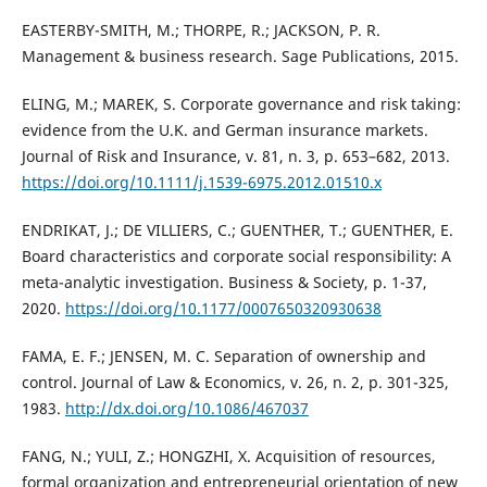
EASTERBY-SMITH, M.; THORPE, R.; JACKSON, P. R.
Management & business research. Sage Publications, 2015.
ELING, M.; MAREK, S. Corporate governance and risk taking:
evidence from the U.K. and German insurance markets.
Journal of Risk and Insurance, v. 81, n. 3, p. 653–682, 2013.
https://doi.org/10.1111/j.1539-6975.2012.01510.x
ENDRIKAT, J.; DE VILLIERS, C.; GUENTHER, T.; GUENTHER, E.
Board characteristics and corporate social responsibility: A
meta-analytic investigation. Business & Society, p. 1-37,
2020.
https://doi.org/10.1177/0007650320930638
FAMA, E. F.; JENSEN, M. C. Separation of ownership and
control. Journal of Law & Economics, v. 26, n. 2, p. 301-325,
1983.
http://dx.doi.org/10.1086/467037
FANG, N.; YULI, Z.; HONGZHI, X. Acquisition of resources,
formal organization and entrepreneurial orientation of new