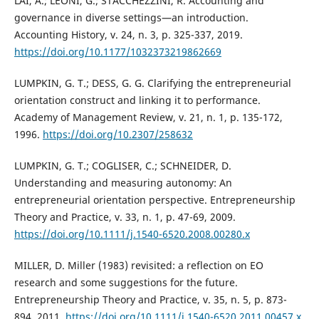
LAI, A.; LEONI, G.; STACCHEZZINI, R. Accounting and
governance in diverse settings—an introduction.
Accounting History, v. 24, n. 3, p. 325-337, 2019.
https://doi.org/10.1177/1032373219862669
LUMPKIN, G. T.; DESS, G. G. Clarifying the entrepreneurial
orientation construct and linking it to performance.
Academy of Management Review, v. 21, n. 1, p. 135-172,
1996.
https://doi.org/10.2307/258632
LUMPKIN, G. T.; COGLISER, C.; SCHNEIDER, D.
Understanding and measuring autonomy: An
entrepreneurial orientation perspective. Entrepreneurship
Theory and Practice, v. 33, n. 1, p. 47-69, 2009.
https://doi.org/10.1111/j.1540-6520.2008.00280.x
MILLER, D. Miller (1983) revisited: a reflection on EO
research and some suggestions for the future.
Entrepreneurship Theory and Practice, v. 35, n. 5, p. 873-
894, 2011.
https://doi.org/10.1111/j.1540-6520.2011.00457.x