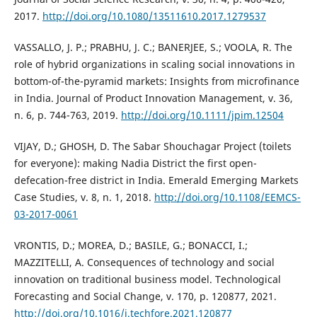
2017.
http://doi.org/10.1080/13511610.2017.1279537
VASSALLO, J. P.; PRABHU, J. C.; BANERJEE, S.; VOOLA, R. The
role of hybrid organizations in scaling social innovations in
bottom-of-the-pyramid markets: Insights from microfinance
in India. Journal of Product Innovation Management, v. 36,
n. 6, p. 744-763, 2019.
http://doi.org/10.1111/jpim.12504
VIJAY, D.; GHOSH, D. The Sabar Shouchagar Project (toilets
for everyone): making Nadia District the first open-
defecation-free district in India. Emerald Emerging Markets
Case Studies, v. 8, n. 1, 2018.
http://doi.org/10.1108/EEMCS-
03-2017-0061
VRONTIS, D.; MOREA, D.; BASILE, G.; BONACCI, I.;
MAZZITELLI, A. Consequences of technology and social
innovation on traditional business model. Technological
Forecasting and Social Change, v. 170, p. 120877, 2021.
http://doi.org/10.1016/j.techfore.2021.120877