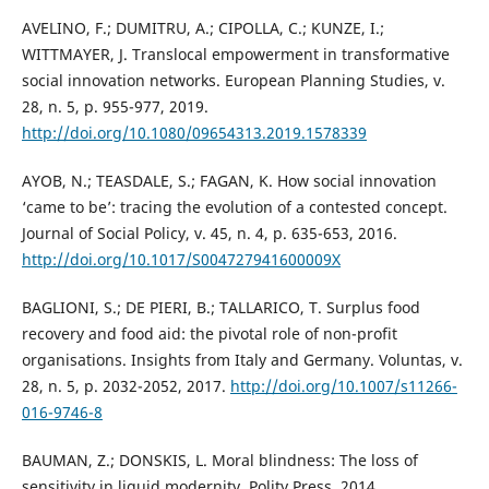
AVELINO, F.; DUMITRU, A.; CIPOLLA, C.; KUNZE, I.;
WITTMAYER, J. Translocal empowerment in transformative
social innovation networks. European Planning Studies, v.
28, n. 5, p. 955-977, 2019.
http://doi.org/10.1080/09654313.2019.1578339
AYOB, N.; TEASDALE, S.; FAGAN, K. How social innovation
‘came to be’: tracing the evolution of a contested concept.
Journal of Social Policy, v. 45, n. 4, p. 635-653, 2016.
http://doi.org/10.1017/S004727941600009X
BAGLIONI, S.; DE PIERI, B.; TALLARICO, T. Surplus food
recovery and food aid: the pivotal role of non-profit
organisations. Insights from Italy and Germany. Voluntas, v.
28, n. 5, p. 2032-2052, 2017.
http://doi.org/10.1007/s11266-
016-9746-8
BAUMAN, Z.; DONSKIS, L. Moral blindness: The loss of
sensitivity in liquid modernity. Polity Press, 2014.