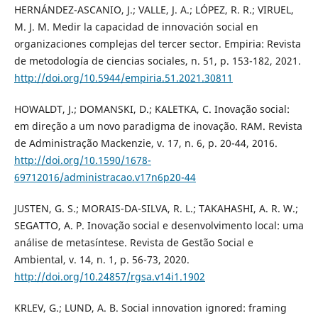
HERNÁNDEZ-ASCANIO, J.; VALLE, J. A.; LÓPEZ, R. R.; VIRUEL,
M. J. M. Medir la capacidad de innovación social en
organizaciones complejas del tercer sector. Empiria: Revista
de metodología de ciencias sociales, n. 51, p. 153-182, 2021.
http://doi.org/10.5944/empiria.51.2021.30811
HOWALDT, J.; DOMANSKI, D.; KALETKA, C. Inovação social:
em direção a um novo paradigma de inovação. RAM. Revista
de Administração Mackenzie, v. 17, n. 6, p. 20-44, 2016.
http://doi.org/10.1590/1678-
69712016/administracao.v17n6p20-44
JUSTEN, G. S.; MORAIS-DA-SILVA, R. L.; TAKAHASHI, A. R. W.;
SEGATTO, A. P. Inovação social e desenvolvimento local: uma
análise de metasíntese. Revista de Gestão Social e
Ambiental, v. 14, n. 1, p. 56-73, 2020.
http://doi.org/10.24857/rgsa.v14i1.1902
KRLEV, G.; LUND, A. B. Social innovation ignored: framing