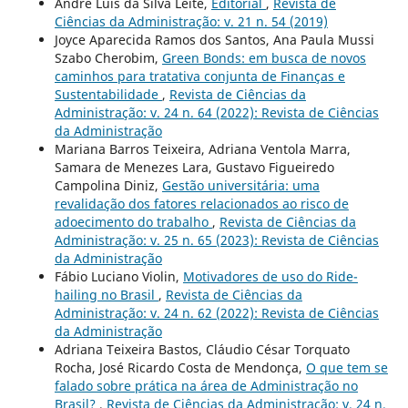
André Luis da Silva Leite,
Editorial
,
Revista de
Ciências da Administração: v. 21 n. 54 (2019)
Joyce Aparecida Ramos dos Santos, Ana Paula Mussi
Szabo Cherobim,
Green Bonds: em busca de novos
caminhos para tratativa conjunta de Finanças e
Sustentabilidade
,
Revista de Ciências da
Administração: v. 24 n. 64 (2022): Revista de Ciências
da Administração
Mariana Barros Teixeira, Adriana Ventola Marra,
Samara de Menezes Lara, Gustavo Figueiredo
Campolina Diniz,
Gestão universitária: uma
revalidação dos fatores relacionados ao risco de
adoecimento do trabalho
,
Revista de Ciências da
Administração: v. 25 n. 65 (2023): Revista de Ciências
da Administração
Fábio Luciano Violin,
Motivadores de uso do Ride-
hailing no Brasil
,
Revista de Ciências da
Administração: v. 24 n. 62 (2022): Revista de Ciências
da Administração
Adriana Teixeira Bastos, Cláudio César Torquato
Rocha, José Ricardo Costa de Mendonça,
O que tem se
falado sobre prática na área de Administração no
Brasil?
,
Revista de Ciências da Administração: v. 24 n.