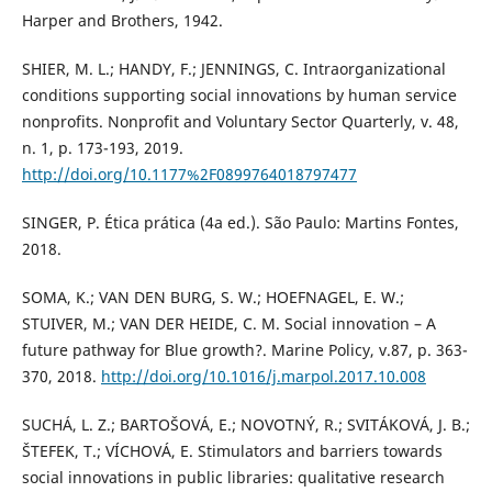
Harper and Brothers, 1942.
SHIER, M. L.; HANDY, F.; JENNINGS, C. Intraorganizational
conditions supporting social innovations by human service
nonprofits. Nonprofit and Voluntary Sector Quarterly, v. 48,
n. 1, p. 173-193, 2019.
http://doi.org/10.1177%2F0899764018797477
SINGER, P. Ética prática (4a ed.). São Paulo: Martins Fontes,
2018.
SOMA, K.; VAN DEN BURG, S. W.; HOEFNAGEL, E. W.;
STUIVER, M.; VAN DER HEIDE, C. M. Social innovation – A
future pathway for Blue growth?. Marine Policy, v.87, p. 363-
370, 2018.
http://doi.org/10.1016/j.marpol.2017.10.008
SUCHÁ, L. Z.; BARTOŠOVÁ, E.; NOVOTNÝ, R.; SVITÁKOVÁ, J. B.;
ŠTEFEK, T.; VÍCHOVÁ, E. Stimulators and barriers towards
social innovations in public libraries: qualitative research