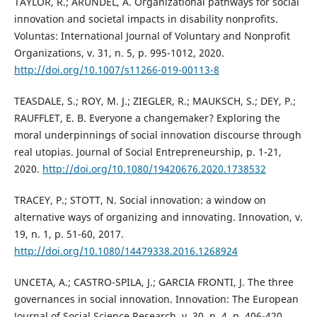
TAYLOR, R.; ARUNDEL, A. Organizational pathways for social
innovation and societal impacts in disability nonprofits.
Voluntas: International Journal of Voluntary and Nonprofit
Organizations, v. 31, n. 5, p. 995-1012, 2020.
http://doi.org/10.1007/s11266-019-00113-8
TEASDALE, S.; ROY, M. J.; ZIEGLER, R.; MAUKSCH, S.; DEY, P.;
RAUFFLET, E. B. Everyone a changemaker? Exploring the
moral underpinnings of social innovation discourse through
real utopias. Journal of Social Entrepreneurship, p. 1-21,
2020.
http://doi.org/10.1080/19420676.2020.1738532
TRACEY, P.; STOTT, N. Social innovation: a window on
alternative ways of organizing and innovating. Innovation, v.
19, n. 1, p. 51-60, 2017.
http://doi.org/10.1080/14479338.2016.1268924
UNCETA, A.; CASTRO-SPILA, J.; GARCIA FRONTI, J. The three
governances in social innovation. Innovation: The European
Journal of Social Science Research, v. 30, n. 4, p. 406-420,