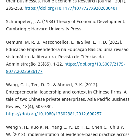
their businesses. Home Economics Research Journal, 20(1),
235-253.
https://doi.org/10.1177/1077727X9202000401
Schumpeter, J. A. (1934) Theory of Economic Development.
Cambridge: Harvard University Press.
Uemura, M. R. B., Vasconcellos, L., & Silva, L. H. D. (2023).
Educação Empreendedora na Educação Básica: uma revisão
sistemática da literatura. Revista de Ciências da
Administração, 25(65), 1-22.
https://doi.org/10.5007/2175-
8077.2023.e86177
Wang, C. L., Tee, D. D., & Ahmed, P. K. (2012).
Entrepreneurial leadership and context in Chinese firms: A
tale of two Chinese private enterprises. Asia Pacific Business
Review, 18(4), 505-530.
https://doi.org/10.1080/13602381.2012.690257
Weng Y. H., Kuo K. N., Yang C. Y., Lo H. L., Chen C., Chiu Y.
W. (2013) Implementation of evidence-based practice across