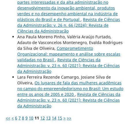
partes interessadas e da alta administração no
desenvolvimento da inovação ambiental, produtos
verdes e no desempenho ambiental na indústria de
plásticos do Brasil e de Portugal
,
Revista de Ciências
da Administração: v. 26 n. 66 (2024): Revista de
Ciências da Administração
Ana Paula Moreno Pinho, Valéria Araújo Furtado,
Adauto de Vasconcelos Montenegro, Evalda Rodrigues
da Silva de Oliveira,
Comprometimento
Organizacional: mapeamento e análise sobre escalas
validadas no Brasil
,
Revista de Ciências da
Administração: v. 23 n. 60 (2021): Revista de Ciências
da Administração
Lara Ferreira Rezende Camargo, Josiane Silva de
Oliveira,
Os lugares de fala das mulheres acadêmicas
no campo do empreendedorismo no Brasil: Um estudo
entre os anos de 2005 e 2020
,
Revista de Ciências da
Administração: v. 23 n. 60 (2021): Revista de Ciências
da Administração
<<
<
6
7
8
9
10
11
12
13
14
15
>
>>