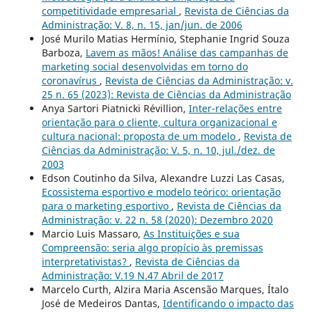
competitividade empresarial
,
Revista de Ciências da
Administração: V. 8, n. 15, jan/jun. de 2006
José Murilo Matias Hermínio, Stephanie Ingrid Souza
Barboza,
Lavem as mãos! Análise das campanhas de
marketing social desenvolvidas em torno do
coronavírus
,
Revista de Ciências da Administração: v.
25 n. 65 (2023): Revista de Ciências da Administração
Anya Sartori Piatnicki Révillion,
Inter-relações entre
orientação para o cliente, cultura organizacional e
cultura nacional: proposta de um modelo
,
Revista de
Ciências da Administração: V. 5, n. 10, jul./dez. de
2003
Edson Coutinho da Silva, Alexandre Luzzi Las Casas,
Ecossistema esportivo e modelo teórico: orientação
para o marketing esportivo
,
Revista de Ciências da
Administração: v. 22 n. 58 (2020): Dezembro 2020
Marcio Luis Massaro,
As Instituições e sua
Compreensão: seria algo propício às premissas
interpretativistas?
,
Revista de Ciências da
Administração: V.19 N.47 Abril de 2017
Marcelo Curth, Alzira Maria Ascensão Marques, Ítalo
José de Medeiros Dantas,
Identificando o impacto das