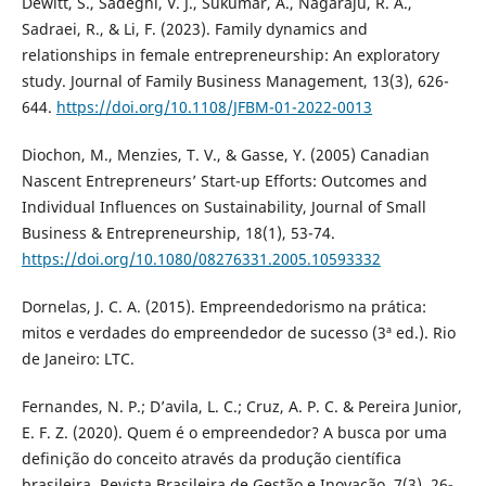
Dewitt, S., Sadeghi, V. J., Sukumar, A., Nagaraju, R. A.,
Sadraei, R., & Li, F. (2023). Family dynamics and
relationships in female entrepreneurship: An exploratory
study. Journal of Family Business Management, 13(3), 626-
644.
https://doi.org/10.1108/JFBM-01-2022-0013
Diochon, M., Menzies, T. V., & Gasse, Y. (2005) Canadian
Nascent Entrepreneurs’ Start-up Efforts: Outcomes and
Individual Influences on Sustainability, Journal of Small
Business & Entrepreneurship, 18(1), 53-74.
https://doi.org/10.1080/08276331.2005.10593332
Dornelas, J. C. A. (2015). Empreendedorismo na prática:
mitos e verdades do empreendedor de sucesso (3ª ed.). Rio
de Janeiro: LTC.
Fernandes, N. P.; D’avila, L. C.; Cruz, A. P. C. & Pereira Junior,
E. F. Z. (2020). Quem é o empreendedor? A busca por uma
definição do conceito através da produção científica
brasileira. Revista Brasileira de Gestão e Inovação, 7(3), 26-