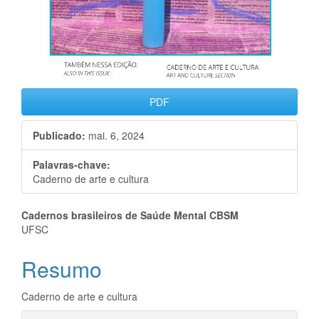
PDF
Publicado:
mai. 6, 2024
Palavras-chave:
Caderno de arte e cultura
Conteúdo
Cadernos brasileiros de Saúde Mental CBSM
UFSC
do
Resumo
artigo
principal
Caderno de arte e cultura