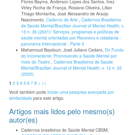
Flores Bayma, Anderson Lopes dos Santos, Inez
Virley Rocha de França, Rosiane Oliveira, Lilian
Thiago Montanha, José Alexsandro de Araújo
Nascimento,
Caderno de Arte
,
Cadernos Brasileiros
de Saúde Mental/Brazilian Journal of Mental Health: v.
13 n. 36 (2021): Serviços, programas e políticas de
saúde mental orientadas por Recovery e cidadania -
panorama internacional - Parte II
Mahamoud Baydoun, José Juliano Cedaro,
Do Fundo
do Inconsciente: Promovendo a Saúde Mental por
meio do Teatro
,
Cadernos Brasileiros de Saúde
Mental/Brazilian Journal of Mental Health: v. 12 n. 32
(2020)
1
2
3
4
5
6
7
8
>
>>
Você também pode
iniciar uma pesquisa avançada por
similaridade
para este artigo.
Artigos mais lidos pelo mesmo(s)
autor(es)
Cadernos brasileiros de Saúde Mental CBSM,