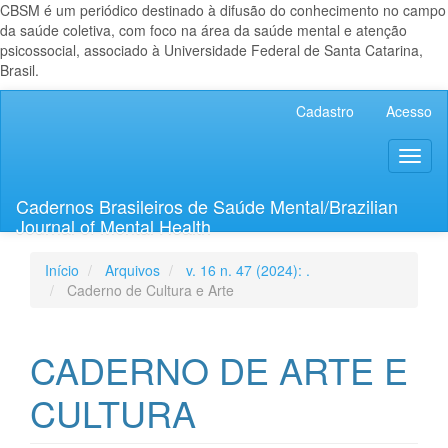
CBSM é um periódico destinado à difusão do conhecimento no campo
da saúde coletiva, com foco na área da saúde mental e atenção
psicossocial, associado à Universidade Federal de Santa Catarina,
Brasil.
Navegação
Cadastro
Acesso
Principal
Conteúdo
Toggl
principal
naviga
Barra
Lateral
Cadernos Brasileiros de Saúde Mental/Brazilian
Journal of Mental Health
Início
Arquivos
v. 16 n. 47 (2024): .
Caderno de Cultura e Arte
CADERNO DE ARTE E
CULTURA