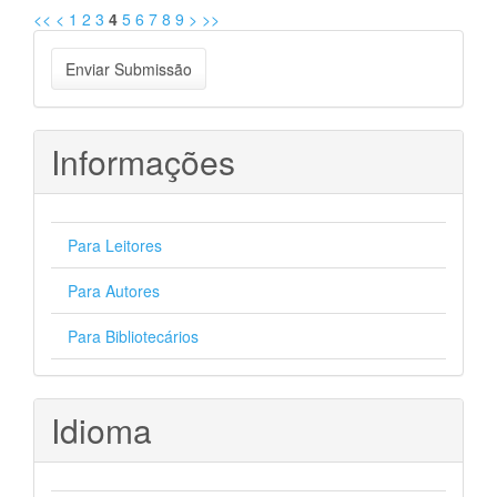
<<
<
1
2
3
4
5
6
7
8
9
>
>>
Enviar
Enviar Submissão
Submissão
Informações
Para Leitores
Para Autores
Para Bibliotecários
Idioma