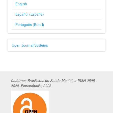
English
Español (España)
Português (Brasil)
Desenvolvido
Open Journal Systems
por
Cadernos
Br
asileiros
de Saúde Mental, e-ISSN 2595-
2420, Florianópolis, 2023