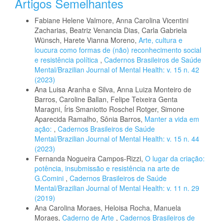
Artigos Semelhantes
Fabiane Helene Valmore, Anna Carolina Vicentini
Zacharias, Beatriz Venancia Dias, Carla Gabriela
Wünsch, Harete Vianna Moreno,
Arte, cultura e
loucura como formas de (não) reconhecimento social
e resistência política
,
Cadernos Brasileiros de Saúde
Mental/Brazilian Journal of Mental Health: v. 15 n. 42
(2023)
Ana Luisa Aranha e Silva, Anna Luiza Monteiro de
Barros, Caroline Ballan, Felipe Teixeira Genta
Maragni, Íris Smaniotto Roschel Rotger, Simone
Aparecida Ramalho, Sônia Barros,
Manter a vida em
ação:
,
Cadernos Brasileiros de Saúde
Mental/Brazilian Journal of Mental Health: v. 15 n. 44
(2023)
Fernanda Nogueira Campos-Rizzi,
O lugar da criação:
potência, insubmissão e resistência na arte de
G.Comini
,
Cadernos Brasileiros de Saúde
Mental/Brazilian Journal of Mental Health: v. 11 n. 29
(2019)
Ana Carolina Moraes, Heloisa Rocha, Manuela
Moraes,
Caderno de Arte
,
Cadernos Brasileiros de