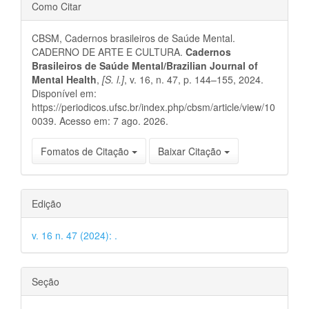
Detalhes
Como Citar
do
CBSM, Cadernos brasileiros de Saúde Mental.
artigo
CADERNO DE ARTE E CULTURA.
Cadernos
Brasileiros de Saúde Mental/Brazilian Journal of
Mental Health
,
[S. l.]
, v. 16, n. 47, p. 144–155, 2024.
Disponível em:
https://periodicos.ufsc.br/index.php/cbsm/article/view/10
0039. Acesso em: 7 ago. 2026.
Fomatos de Citação
Baixar Citação
Edição
v. 16 n. 47 (2024): .
Seção