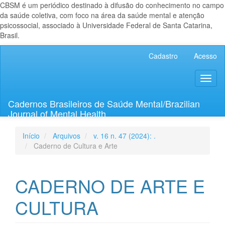
CBSM é um periódico destinado à difusão do conhecimento no campo
da saúde coletiva, com foco na área da saúde mental e atenção
psicossocial, associado à Universidade Federal de Santa Catarina,
Brasil.
Navegação
Cadastro
Acesso
Principal
Conteúdo
Toggl
principal
naviga
Barra
Lateral
Cadernos Brasileiros de Saúde Mental/Brazilian
Journal of Mental Health
Início
Arquivos
v. 16 n. 47 (2024): .
Caderno de Cultura e Arte
CADERNO DE ARTE E
CULTURA