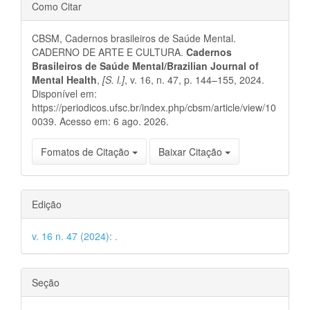
Detalhes
Como Citar
do
CBSM, Cadernos brasileiros de Saúde Mental.
artigo
CADERNO DE ARTE E CULTURA.
Cadernos
Brasileiros de Saúde Mental/Brazilian Journal of
Mental Health
,
[S. l.]
, v. 16, n. 47, p. 144–155, 2024.
Disponível em:
https://periodicos.ufsc.br/index.php/cbsm/article/view/10
0039. Acesso em: 6 ago. 2026.
Fomatos de Citação
Baixar Citação
Edição
v. 16 n. 47 (2024): .
Seção