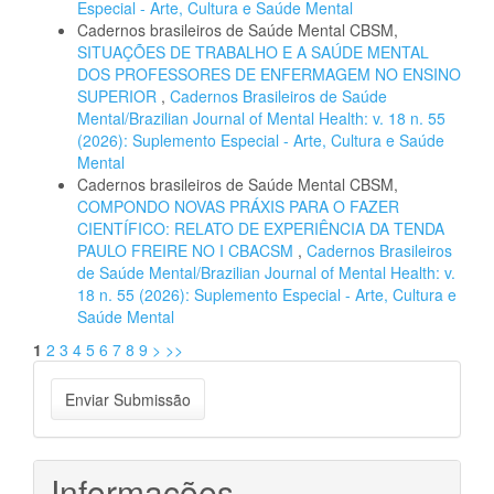
Especial - Arte, Cultura e Saúde Mental
Cadernos brasileiros de Saúde Mental CBSM,
SITUAÇÕES DE TRABALHO E A SAÚDE MENTAL
DOS PROFESSORES DE ENFERMAGEM NO ENSINO
SUPERIOR
,
Cadernos Brasileiros de Saúde
Mental/Brazilian Journal of Mental Health: v. 18 n. 55
(2026): Suplemento Especial - Arte, Cultura e Saúde
Mental
Cadernos brasileiros de Saúde Mental CBSM,
COMPONDO NOVAS PRÁXIS PARA O FAZER
CIENTÍFICO: RELATO DE EXPERIÊNCIA DA TENDA
PAULO FREIRE NO I CBACSM
,
Cadernos Brasileiros
de Saúde Mental/Brazilian Journal of Mental Health: v.
18 n. 55 (2026): Suplemento Especial - Arte, Cultura e
Saúde Mental
1
2
3
4
5
6
7
8
9
>
>>
Enviar
Enviar Submissão
Submissão
Informações