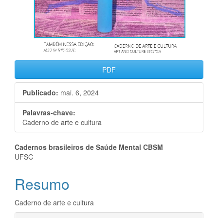
PDF
Publicado:
mai. 6, 2024
Palavras-chave:
Caderno de arte e cultura
Conteúdo
Cadernos brasileiros de Saúde Mental CBSM
UFSC
do
Resumo
artigo
principal
Caderno de arte e cultura