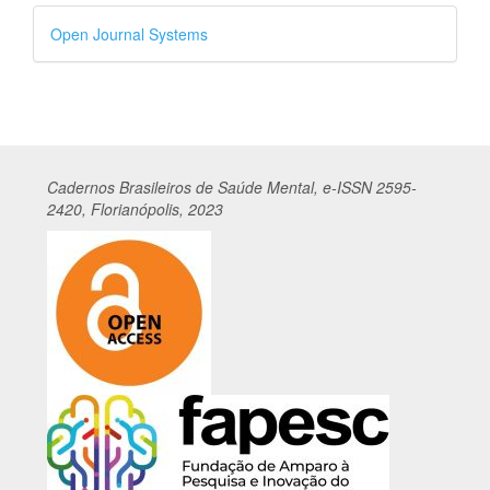
Desenvolvido
Open Journal Systems
por
Cadernos
Br
asileiros
de Saúde Mental, e-ISSN 2595-
2420, Florianópolis, 2023