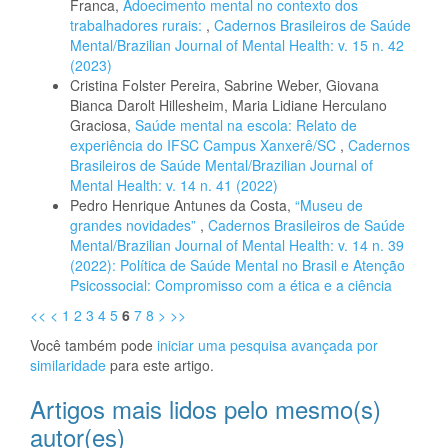
Franca,
Adoecimento mental no contexto dos
trabalhadores rurais:
,
Cadernos Brasileiros de Saúde
Mental/Brazilian Journal of Mental Health: v. 15 n. 42
(2023)
Cristina Folster Pereira, Sabrine Weber, Giovana
Bianca Darolt Hillesheim, Maria Lidiane Herculano
Graciosa,
Saúde mental na escola: Relato de
experiência do IFSC Campus Xanxerê/SC
,
Cadernos
Brasileiros de Saúde Mental/Brazilian Journal of
Mental Health: v. 14 n. 41 (2022)
Pedro Henrique Antunes da Costa,
“Museu de
grandes novidades”
,
Cadernos Brasileiros de Saúde
Mental/Brazilian Journal of Mental Health: v. 14 n. 39
(2022): Política de Saúde Mental no Brasil e Atenção
Psicossocial: Compromisso com a ética e a ciência
<<
<
1
2
3
4
5
6
7
8
>
>>
Você também pode
iniciar uma pesquisa avançada por
similaridade
para este artigo.
Artigos mais lidos pelo mesmo(s)
autor(es)