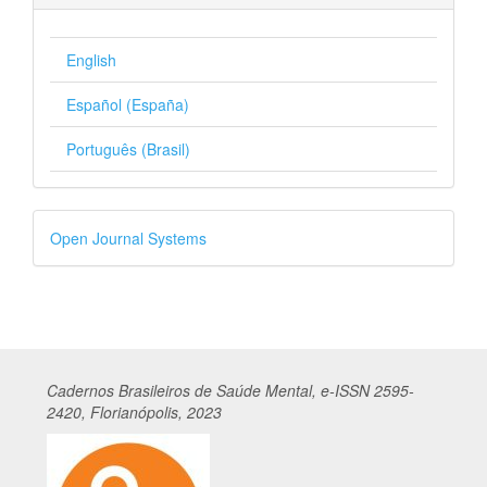
English
Español (España)
Português (Brasil)
Desenvolvido
Open Journal Systems
por
Cadernos
Br
asileiros
de Saúde Mental, e-ISSN 2595-
2420, Florianópolis, 2023