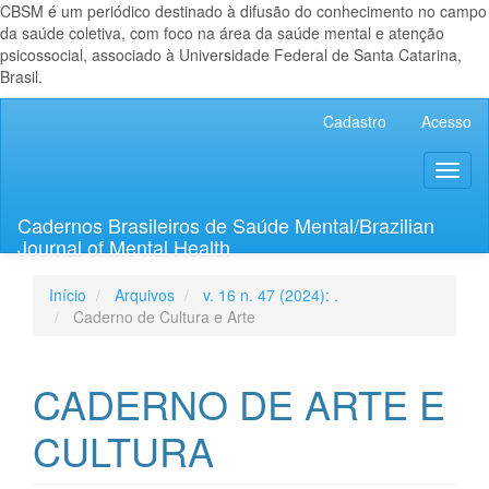
CBSM é um periódico destinado à difusão do conhecimento no campo
da saúde coletiva, com foco na área da saúde mental e atenção
psicossocial, associado à Universidade Federal de Santa Catarina,
Brasil.
Navegação
Cadastro
Acesso
Principal
Conteúdo
Toggl
principal
naviga
Barra
Lateral
Cadernos Brasileiros de Saúde Mental/Brazilian
Journal of Mental Health
Início
Arquivos
v. 16 n. 47 (2024): .
Caderno de Cultura e Arte
CADERNO DE ARTE E
CULTURA