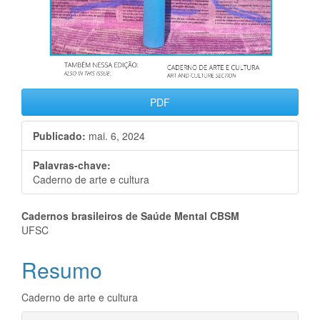
PDF
Publicado:
mai. 6, 2024
Palavras-chave:
Caderno de arte e cultura
Conteúdo
Cadernos brasileiros de Saúde Mental CBSM
UFSC
do
Resumo
artigo
principal
Caderno de arte e cultura