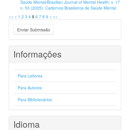
Saúde Mental/Brazilian Journal of Mental Health: v. 17
n. 53 (2025): Cadernos Brasileiros de Saúde Mental
<<
<
1
2
3
4
5
6
7
8
9
>
>>
Enviar
Enviar Submissão
Submissão
Informações
Para Leitores
Para Autores
Para Bibliotecários
Idioma