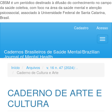
CBSM é um periódico destinado à difusão do conhecimento no campo
da saúde coletiva, com foco na área da saúde mental e atenção
psicossocial, associado à Universidade Federal de Santa Catarina,
Brasil.
Navegação
Cadastro
Acesso
Principal
Conteúdo
Toggl
principal
naviga
Barra
Lateral
Cadernos Brasileiros de Saúde Mental/Brazilian
Journal of Mental Health
Início
Arquivos
v. 16 n. 47 (2024): .
Caderno de Cultura e Arte
CADERNO DE ARTE E
CULTURA