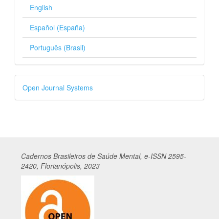
English
Español (España)
Português (Brasil)
Desenvolvido
Open Journal Systems
por
Cadernos
Br
asileiros
de Saúde Mental, e-ISSN 2595-
2420, Florianópolis, 2023