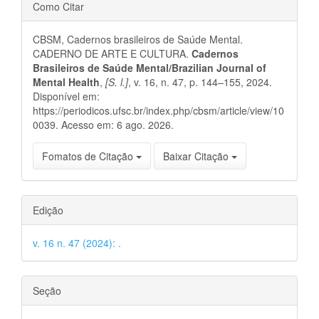
Detalhes
Como Citar
do
CBSM, Cadernos brasileiros de Saúde Mental.
artigo
CADERNO DE ARTE E CULTURA.
Cadernos
Brasileiros de Saúde Mental/Brazilian Journal of
Mental Health
,
[S. l.]
, v. 16, n. 47, p. 144–155, 2024.
Disponível em:
https://periodicos.ufsc.br/index.php/cbsm/article/view/10
0039. Acesso em: 6 ago. 2026.
Fomatos de Citação
Baixar Citação
Edição
v. 16 n. 47 (2024): .
Seção