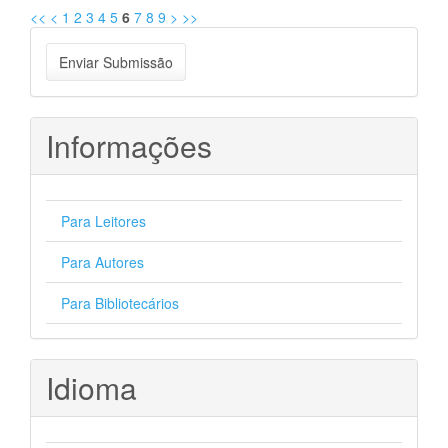
<<
<
1
2
3
4
5
6
7
8
9
>
>>
Enviar
Enviar Submissão
Submissão
Informações
Para Leitores
Para Autores
Para Bibliotecários
Idioma