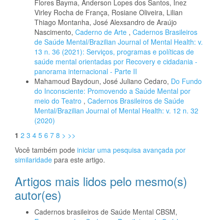
Flores Bayma, Anderson Lopes dos Santos, Inez
Virley Rocha de França, Rosiane Oliveira, Lilian
Thiago Montanha, José Alexsandro de Araújo
Nascimento,
Caderno de Arte
,
Cadernos Brasileiros
de Saúde Mental/Brazilian Journal of Mental Health: v.
13 n. 36 (2021): Serviços, programas e políticas de
saúde mental orientadas por Recovery e cidadania -
panorama internacional - Parte II
Mahamoud Baydoun, José Juliano Cedaro,
Do Fundo
do Inconsciente: Promovendo a Saúde Mental por
meio do Teatro
,
Cadernos Brasileiros de Saúde
Mental/Brazilian Journal of Mental Health: v. 12 n. 32
(2020)
1
2
3
4
5
6
7
8
>
>>
Você também pode
iniciar uma pesquisa avançada por
similaridade
para este artigo.
Artigos mais lidos pelo mesmo(s)
autor(es)
Cadernos brasileiros de Saúde Mental CBSM,