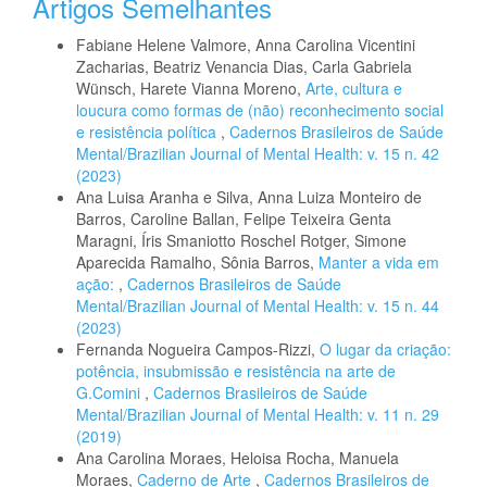
Artigos Semelhantes
Fabiane Helene Valmore, Anna Carolina Vicentini
Zacharias, Beatriz Venancia Dias, Carla Gabriela
Wünsch, Harete Vianna Moreno,
Arte, cultura e
loucura como formas de (não) reconhecimento social
e resistência política
,
Cadernos Brasileiros de Saúde
Mental/Brazilian Journal of Mental Health: v. 15 n. 42
(2023)
Ana Luisa Aranha e Silva, Anna Luiza Monteiro de
Barros, Caroline Ballan, Felipe Teixeira Genta
Maragni, Íris Smaniotto Roschel Rotger, Simone
Aparecida Ramalho, Sônia Barros,
Manter a vida em
ação:
,
Cadernos Brasileiros de Saúde
Mental/Brazilian Journal of Mental Health: v. 15 n. 44
(2023)
Fernanda Nogueira Campos-Rizzi,
O lugar da criação:
potência, insubmissão e resistência na arte de
G.Comini
,
Cadernos Brasileiros de Saúde
Mental/Brazilian Journal of Mental Health: v. 11 n. 29
(2019)
Ana Carolina Moraes, Heloisa Rocha, Manuela
Moraes,
Caderno de Arte
,
Cadernos Brasileiros de