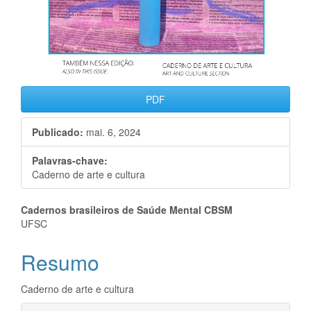
PDF
Publicado:
mai. 6, 2024
Palavras-chave:
Caderno de arte e cultura
Conteúdo
Cadernos brasileiros de Saúde Mental CBSM
UFSC
do
Resumo
artigo
principal
Caderno de arte e cultura