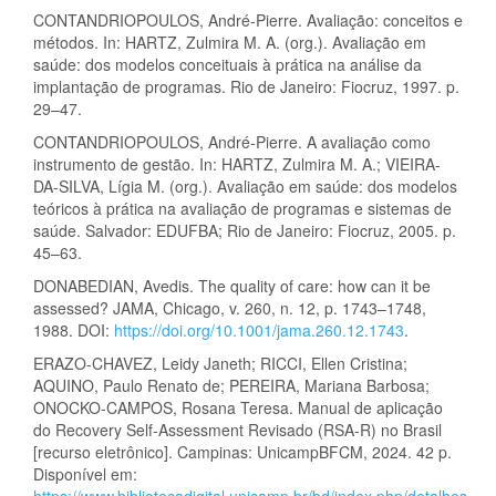
CONTANDRIOPOULOS, André-Pierre. Avaliação: conceitos e
métodos. In: HARTZ, Zulmira M. A. (org.). Avaliação em
saúde: dos modelos conceituais à prática na análise da
implantação de programas. Rio de Janeiro: Fiocruz, 1997. p.
29–47.
CONTANDRIOPOULOS, André-Pierre. A avaliação como
instrumento de gestão. In: HARTZ, Zulmira M. A.; VIEIRA-
DA-SILVA, Lígia M. (org.). Avaliação em saúde: dos modelos
teóricos à prática na avaliação de programas e sistemas de
saúde. Salvador: EDUFBA; Rio de Janeiro: Fiocruz, 2005. p.
45–63.
DONABEDIAN, Avedis. The quality of care: how can it be
assessed? JAMA, Chicago, v. 260, n. 12, p. 1743–1748,
1988. DOI:
https://doi.org/10.1001/jama.260.12.1743
.
ERAZO-CHAVEZ, Leidy Janeth; RICCI, Ellen Cristina;
AQUINO, Paulo Renato de; PEREIRA, Mariana Barbosa;
ONOCKO-CAMPOS, Rosana Teresa. Manual de aplicação
do Recovery Self-Assessment Revisado (RSA-R) no Brasil
[recurso eletrônico]. Campinas: UnicampBFCM, 2024. 42 p.
Disponível em:
https://www.bibliotecadigital.unicamp.br/bd/index.php/detalhes-