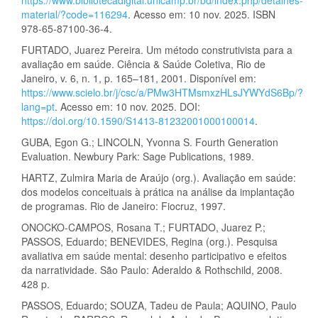
material/?code=116294
. Acesso em: 10 nov. 2025. ISBN
978-65-87100-36-4.
FURTADO, Juarez Pereira. Um método construtivista para a
avaliação em saúde. Ciência & Saúde Coletiva, Rio de
Janeiro, v. 6, n. 1, p. 165–181, 2001. Disponível em:
https://www.scielo.br/j/csc/a/PMw3HTMsmxzHLsJYWYdS6Bp/?
lang=pt
. Acesso em: 10 nov. 2025. DOI:
https://doi.org/10.1590/S1413-81232001000100014
.
GUBA, Egon G.; LINCOLN, Yvonna S. Fourth Generation
Evaluation. Newbury Park: Sage Publications, 1989.
HARTZ, Zulmira Maria de Araújo (org.). Avaliação em saúde:
dos modelos conceituais à prática na análise da implantação
de programas. Rio de Janeiro: Fiocruz, 1997.
ONOCKO-CAMPOS, Rosana T.; FURTADO, Juarez P.;
PASSOS, Eduardo; BENEVIDES, Regina (org.). Pesquisa
avaliativa em saúde mental: desenho participativo e efeitos
da narratividade. São Paulo: Aderaldo & Rothschild, 2008.
428 p.
PASSOS, Eduardo; SOUZA, Tadeu de Paula; AQUINO, Paulo