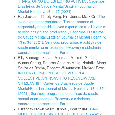
TRANSTORNO DO ESPECTRO AUTISTA
,
Cadernos
Brasileiros de Saúde Mental/Brazilian Journal of
Mental Health: v. 16 n. 47 (2024): .
Fay Jackson, Timoty Fong, Kim Jones, Mark Orr,
The
lived experience workforce: The importance of
respectfully embedding lived experience at all levels of
service design and production
,
Cadernos Brasileiros
de Saúde Mental/Brazilian Journal of Mental Health: v.
13 n. 36 (2021): Serviços, programas e políticas de
saúde mental orientadas por Recovery e cidadania -
panorama internacional - Parte II
Billy Bromage, Kirsten Maclean, Marcelo Gobbo,
Winnie Cheng, Denisse Cáceres Malig, Nathália Maria
Souza da Rocha, Bridgett Willianmson, Michael Rowe,
INTERNATIONAL PERSPECTIVES ON A
COLLECTIVE APPROACH TO RECOVERY AND
CITIZENSHIP
,
Cadernos Brasileiros de Saúde
Mental/Brazilian Journal of Mental Health: v. 13 n. 35
(2021): Serviços, programas e políticas de saúde
mental orientadas por Recovery e cidadania -
panorama internacional - Parte I
Elizabeth Brown Vallim Brisola , Beatriz Ilari,
CAN
MOTHERS JUST ‘SING THEIR TROUBLES AWAY’?: