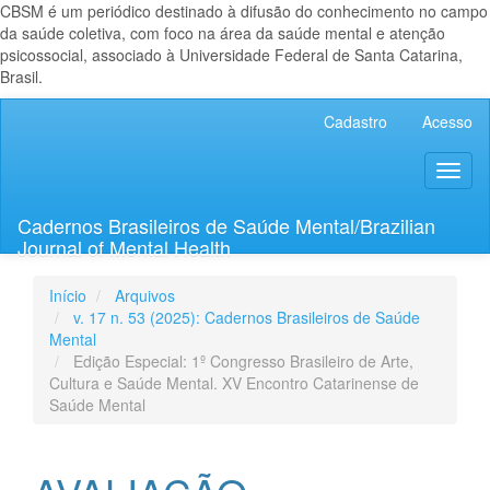
CBSM é um periódico destinado à difusão do conhecimento no campo
da saúde coletiva, com foco na área da saúde mental e atenção
psicossocial, associado à Universidade Federal de Santa Catarina,
Brasil.
Navegação
Cadastro
Acesso
Principal
Conteúdo
Toggl
principal
naviga
Barra
Lateral
Cadernos Brasileiros de Saúde Mental/Brazilian
Journal of Mental Health
Início
Arquivos
v. 17 n. 53 (2025): Cadernos Brasileiros de Saúde
Mental
Edição Especial: 1º Congresso Brasileiro de Arte,
Cultura e Saúde Mental. XV Encontro Catarinense de
Saúde Mental