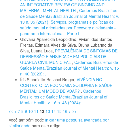
AN INTEGRATIVE REVIEW OF SINGING AND
MATERNAL MENTAL HEALTH
,
Cadernos Brasileiros
de Saúde Mental/Brazilian Journal of Mental Health: v.
13 n. 35 (2021): Serviços, programas e políticas de
saúde mental orientadas por Recovery e cidadania -
panorama internacional - Parte I
Giovana Aparecida Leopoldino, Viviani dos Santos
Freitas, Edmara Alves da Silva, Bruna Lubarino da
Silva, Luana Luca,
PREVALÊNCIA DE SINTOMAS DE
DEPRESSÃO E ANSIEDADE EM POLICIAIS DA
GUARDA CIVIL MUNICIPAL
,
Cadernos Brasileiros de
Saúde Mental/Brazilian Journal of Mental Health: v. 15
n. 46 (2023): .
Íris Smaniotto Roschel Rotger,
VIVÊNCIA NO
CONTEXTO DA ECONOMIA SOLIDÁRIA E SAÚDE
MENTAL: UM MODO DE VOAR?
,
Cadernos
Brasileiros de Saúde Mental/Brazilian Journal of
Mental Health: v. 16 n. 48 (2024): .
<<
<
7
8
9
10
11
12
13
14
15
16
>
>>
Você também pode
iniciar uma pesquisa avançada por
similaridade
para este artigo.