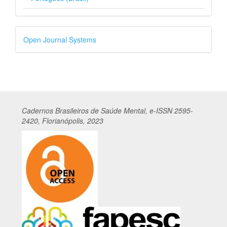
Desenvolvido
Open Journal Systems
por
Cadernos
Br
asileiros
de Saúde Mental, e-ISSN 2595-
2420, Florianópolis, 2023