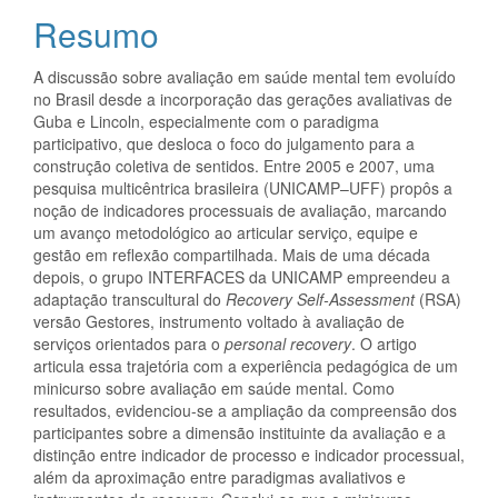
do
Resumo
artigo
A discussão sobre avaliação em saúde mental tem evoluído
principal
no Brasil desde a incorporação das gerações avaliativas de
Guba e Lincoln, especialmente com o paradigma
participativo, que desloca o foco do julgamento para a
construção coletiva de sentidos. Entre 2005 e 2007, uma
pesquisa multicêntrica brasileira (UNICAMP–UFF) propôs a
noção de indicadores processuais de avaliação, marcando
um avanço metodológico ao articular serviço, equipe e
gestão em reflexão compartilhada. Mais de uma década
depois, o grupo INTERFACES da UNICAMP empreendeu a
adaptação transcultural do
Recovery Self-Assessment
(RSA)
versão Gestores, instrumento voltado à avaliação de
serviços orientados para o
personal recovery
. O artigo
articula essa trajetória com a experiência pedagógica de um
minicurso sobre avaliação em saúde mental. Como
resultados, evidenciou-se a ampliação da compreensão dos
participantes sobre a dimensão instituinte da avaliação e a
distinção entre indicador de processo e indicador processual,
além da aproximação entre paradigmas avaliativos e