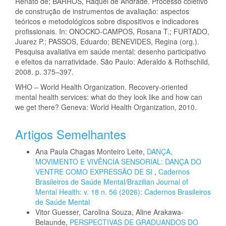
Renato de; BARROS, Raquel de Andrade. Processo coletivo
de construção de instrumentos de avaliação: aspectos
teóricos e metodológicos sobre dispositivos e indicadores
profissionais. In: ONOCKO-CAMPOS, Rosana T.; FURTADO,
Juarez P.; PASSOS, Eduardo; BENEVIDES, Regina (org.).
Pesquisa avaliativa em saúde mental: desenho participativo
e efeitos da narratividade. São Paulo: Aderaldo & Rothschild,
2008. p. 375–397.
WHO – World Health Organization. Recovery-oriented
mental health services: what do they look like and how can
we get there? Geneva: World Health Organization, 2010.
Artigos Semelhantes
Ana Paula Chagas Monteiro Leite,
DANÇA,
MOVIMENTO E VIVÊNCIA SENSORIAL: DANÇA DO
VENTRE COMO EXPRESSÃO DE SI
,
Cadernos
Brasileiros de Saúde Mental/Brazilian Journal of
Mental Health: v. 18 n. 56 (2026): Cadernos Brasileiros
de Saúde Mental
Vitor Guesser, Carolina Souza, Aline Arakawa-
Belaunde,
PERSPECTIVAS DE GRADUANDOS DO