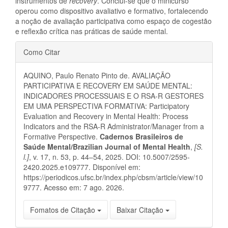
instrumentos de
recovery
. Conclui-se que o minicurso
operou como dispositivo avaliativo e formativo, fortalecendo
a noção de avaliação participativa como espaço de cogestão
e reflexão crítica nas práticas de saúde mental.
Detalhes
Como Citar
do
AQUINO, Paulo Renato Pinto de. AVALIAÇÃO
artigo
PARTICIPATIVA E RECOVERY EM SAÚDE MENTAL:
INDICADORES PROCESSUAIS E O RSA-R GESTORES
EM UMA PERSPECTIVA FORMATIVA: Participatory
Evaluation and Recovery in Mental Health: Process
Indicators and the RSA-R Administrator/Manager from a
Formative Perspective.
Cadernos Brasileiros de
Saúde Mental/Brazilian Journal of Mental Health
,
[S.
l.]
, v. 17, n. 53, p. 44–54, 2025. DOI: 10.5007/2595-
2420.2025.e109777. Disponível em:
https://periodicos.ufsc.br/index.php/cbsm/article/view/10
9777. Acesso em: 7 ago. 2026.
Fomatos de Citação
Baixar Citação