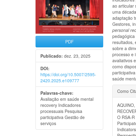
ao articular
uma década
adaptação t
Gestores, in
personal re
pedagógica 
PDF
resultados,
sobre a dime
processo e 
Publicado:
dez. 23, 2025
avaliativos
como disposi
DOI:
participativ
https://doi.org/10.5007/2595-
saúde menta
2420.2025.e109777
Detal
Como Cit
Palavras-chave:
do
Avaliação em saúde mental
recovery Indicadores
AQUINO, 
artigo
processuais Pesquisa
RECOVER
participativa Gestão de
O RSA-R
serviços
Participa
Indicator
Perspecti