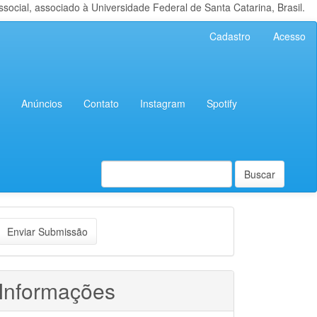
cial, associado à Universidade Federal de Santa Catarina, Brasil.
Cadastro
Acesso
Anúncios
Contato
Instagram
Spotify
Buscar
nviar
Enviar Submissão
ubmissão
Informações