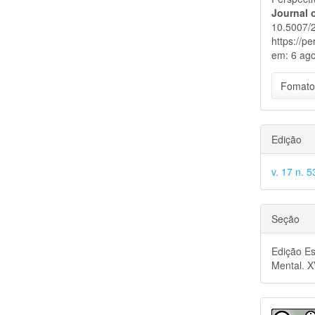
Journal 
10.5007/
https://p
em: 6 ago
Fomato
Edição
v. 17 n. 
Seção
Edição Es
Mental. 