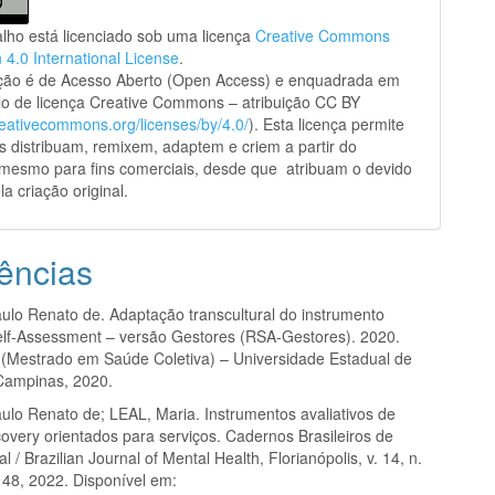
alho está licenciado sob uma licença
Creative Commons
n 4.0 International License
.
ação é de Acesso Aberto (Open Access) e enquadrada em
o de licença Creative Commons – atribuição CC BY
creativecommons.org/licenses/by/4.0/
). Esta licença permite
s distribuam, remixem, adaptem e criem a partir do
 mesmo para fins comerciais, desde que atribuam o devido
la criação original.
ências
lo Renato de. Adaptação transcultural do instrumento
lf-Assessment – versão Gestores (RSA-Gestores). 2020.
 (Mestrado em Saúde Coletiva) – Universidade Estadual de
Campinas, 2020.
lo Renato de; LEAL, Maria. Instrumentos avaliativos de
covery orientados para serviços. Cadernos Brasileiros de
 / Brazilian Journal of Mental Health, Florianópolis, v. 14, n.
148, 2022. Disponível em: