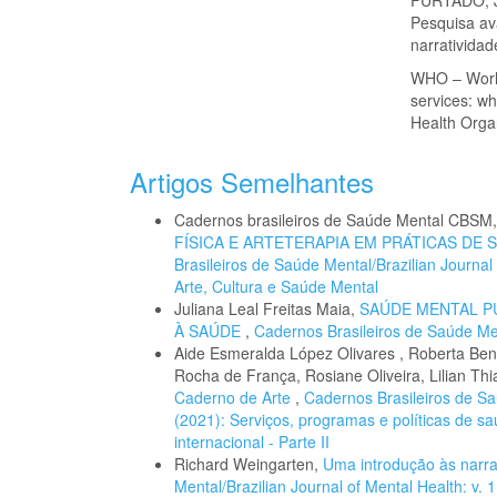
Pesquisa ava
narrativida
WHO – World
services: w
Health Orga
Artigos Semelhantes
Cadernos brasileiros de Saúde Mental CBSM
FÍSICA E ARTETERAPIA EM PRÁTICAS D
Brasileiros de Saúde Mental/Brazilian Journal
Arte, Cultura e Saúde Mental
Juliana Leal Freitas Maia,
SAÚDE MENTAL PÚ
À SAÚDE
,
Cadernos Brasileiros de Saúde Ment
Aide Esmeralda López Olivares , Roberta Ben
Rocha de França, Rosiane Oliveira, Lilian T
Caderno de Arte
,
Cadernos Brasileiros de Saú
(2021): Serviços, programas e políticas de s
internacional - Parte II
Richard Weingarten,
Uma introdução às narrat
Mental/Brazilian Journal of Mental Health: v. 