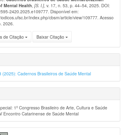
of Mental Health
,
[S. l.]
, v. 17, n. 53, p. 44–54, 2025. DOI:
2595-2420.2025.e109777. Disponível em:
eriodicos.ufsc.br/index.php/cbsm/article/view/109777. Acesso
. 2026.
s de Citação
Baixar Citação
53 (2025): Cadernos Brasileiros de Saúde Mental
pecial: 1º Congresso Brasileiro de Arte, Cultura e Saúde
XV Encontro Catarinense de Saúde Mental