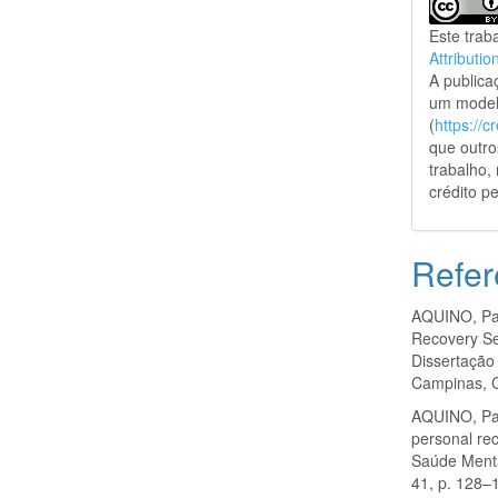
Este trab
Attributio
A public
um model
(
https://
que outro
trabalho,
crédito pe
Refer
AQUINO, Pau
Recovery Se
Dissertação
Campinas, 
AQUINO, Pau
personal re
Saúde Mental
41, p. 128–