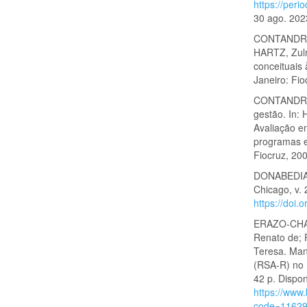
https://peri
30 ago. 202
CONTANDRIOP
HARTZ, Zulm
conceituais
Janeiro: Fio
CONTANDRIO
gestão. In: 
Avaliação e
programas e
Fiocruz, 200
DONABEDIAN,
Chicago, v.
https://doi
ERAZO-CHAVE
Renato de;
Teresa. Man
(RSA-R) no 
42 p. Dispo
https://www.
code=1162