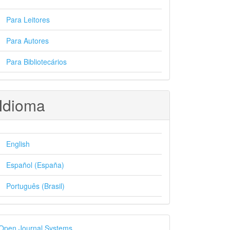
Para Leitores
Para Autores
Para Bibliotecários
Idioma
English
Español (España)
Português (Brasil)
esenvolvido
Open Journal Systems