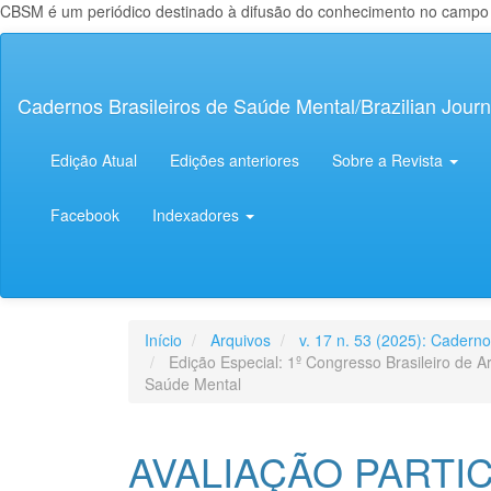
CBSM é um periódico destinado à difusão do conhecimento no campo da
Navegação
Principal
Conteúdo
Cadernos Brasileiros de Saúde Mental/Brazilian Journ
principal
Barra
Lateral
Edição Atual
Edições anteriores
Sobre a Revista
Facebook
Indexadores
Início
Arquivos
v. 17 n. 53 (2025): Cadern
Edição Especial: 1º Congresso Brasileiro de A
Saúde Mental
AVALIAÇÃO PARTI