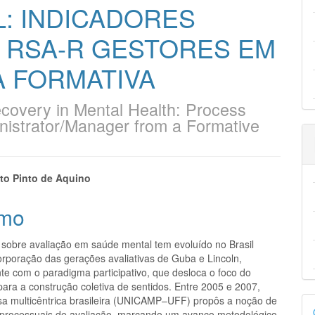
: INDICADORES
 RSA-R GESTORES EM
A FORMATIVA
ecovery in Mental Health: Process
nistrator/Manager from a Formative
eúdo
to Pinto de Aquino
mo
 sobre avaliação em saúde mental tem evoluído no Brasil
pal
orporação das gerações avaliativas de Guba e Lincoln,
te com o paradigma participativo, que desloca o foco do
para a construção coletiva de sentidos. Entre 2005 e 2007,
D
a multicêntrica brasileira (UNICAMP–UFF) propôs a noção de
 processuais de avaliação, marcando um avanço metodológico