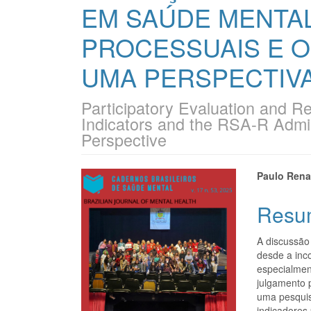
EM SAÚDE MENTAL
PROCESSUAIS E O
UMA PERSPECTIV
Participatory Evaluation and R
Indicators and the RSA-R Admi
Perspective
Barra
Cont
Paulo Rena
lateral
do
Resu
de
artigo
A discussão
artigos
princi
desde a inc
especialmen
julgamento 
uma pesquis
indicadores