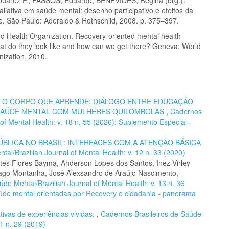
liativa em saúde mental: desenho participativo e efeitos da
de. São Paulo: Aderaldo & Rothschild, 2008. p. 375–397.
 Health Organization. Recovery-oriented mental health
hat do they look like and how can we get there? Geneva: World
nization, 2010.
,
O CORPO QUE APRENDE: DIÁLOGO ENTRE EDUCAÇÃO
E SAÚDE MENTAL COM MULHERES QUILOMBOLAS
,
Cadernos
 of Mental Health: v. 18 n. 55 (2026): Suplemento Especial -
BLICA NO BRASIL: INTERFACES COM A ATENÇÃO BÁSICA
al/Brazilian Journal of Mental Health: v. 12 n. 33 (2020)
tes Flores Bayma, Anderson Lopes dos Santos, Inez Virley
hiago Montanha, José Alexsandro de Araújo Nascimento,
de Mental/Brazilian Journal of Mental Health: v. 13 n. 36
aúde mental orientadas por Recovery e cidadania - panorama
ivas de experiências vividas.
,
Cadernos Brasileiros de Saúde
11 n. 29 (2019)