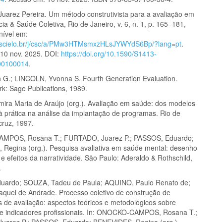
arez Pereira. Um método construtivista para a avaliação em
ia & Saúde Coletiva, Rio de Janeiro, v. 6, n. 1, p. 165–181,
nível em:
w.scielo.br/j/csc/a/PMw3HTMsmxzHLsJYWYdS6Bp/?lang=pt
.
10 nov. 2025. DOI:
https://doi.org/10.1590/S1413-
00100014
.
G.; LINCOLN, Yvonna S. Fourth Generation Evaluation.
k: Sage Publications, 1989.
ira Maria de Araújo (org.). Avaliação em saúde: dos modelos
 à prática na análise da implantação de programas. Rio de
cruz, 1997.
POS, Rosana T.; FURTADO, Juarez P.; PASSOS, Eduardo;
Regina (org.). Pesquisa avaliativa em saúde mental: desenho
o e efeitos da narratividade. São Paulo: Aderaldo & Rothschild,
.
uardo; SOUZA, Tadeu de Paula; AQUINO, Paulo Renato de;
uel de Andrade. Processo coletivo de construção de
s de avaliação: aspectos teóricos e metodológicos sobre
s e indicadores profissionais. In: ONOCKO-CAMPOS, Rosana T.;
uarez P.; PASSOS, Eduardo; BENEVIDES, Regina (org.).