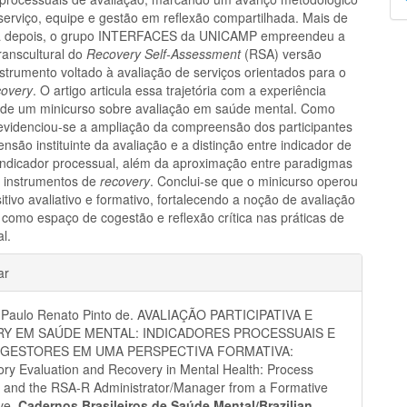
p
 serviço, equipe e gestão em reflexão compartilhada. Mais de
 depois, o grupo INTERFACES da UNICAMP empreendeu a
ranscultural do
Recovery Self-Assessment
(RSA) versão
strumento voltado à avaliação de serviços orientados para o
covery
. O artigo articula essa trajetória com a experiência
de um minicurso sobre avaliação em saúde mental. Como
 evidenciou-se a ampliação da compreensão dos participantes
nsão instituinte da avaliação e a distinção entre indicador de
indicador processual, além da aproximação entre paradigmas
 e instrumentos de
recovery
. Conclui-se que o minicurso operou
tivo avaliativo e formativo, fortalecendo a noção de avaliação
a como espaço de cogestão e reflexão crítica nas práticas de
l.
hes
ar
Paulo Renato Pinto de. AVALIAÇÃO PARTICIPATIVA E
Y EM SAÚDE MENTAL: INDICADORES PROCESSUAIS E
 GESTORES EM UMA PERSPECTIVA FORMATIVA:
tory Evaluation and Recovery in Mental Health: Process
s and the RSA-R Administrator/Manager from a Formative
ve.
Cadernos Brasileiros de Saúde Mental/Brazilian