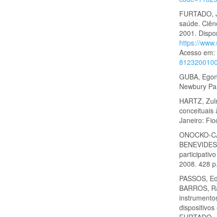
FURTADO, Ju
saúde. Ciênc
2001. Dispo
https://ww
Acesso em: 
812320010
GUBA, Egon 
Newbury Par
HARTZ, Zulm
conceituais
Janeiro: Fio
ONOCKO-CAM
BENEVIDES, 
participativ
2008. 428 p
PASSOS, Ed
BARROS, Raq
instrumento
dispositivo
FURTADO, J