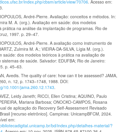
odicos.ufsc.br/index.php/cbsm/article/view/70706
. Acesso em:
3.
OULOS, André-Pierre. Avaliação: conceitos e métodos. In:
ira M. A. (org.). Avaliação em saúde: dos modelos
 à prática na análise da implantação de programas. Rio de
cruz, 1997. p. 29–47.
POULOS, André-Pierre. A avaliação como instrumento de
HARTZ, Zulmira M. A.; VIEIRA-DA-SILVA, Lígia M. (org.).
m saúde: dos modelos teóricos à prática na avaliação de
 sistemas de saúde. Salvador: EDUFBA; Rio de Janeiro:
5. p. 45–63.
 Avedis. The quality of care: how can it be assessed? JAMA,
 260, n. 12, p. 1743–1748, 1988. DOI:
.org/10.1001/jama.260.12.1743
.
Z, Leidy Janeth; RICCI, Ellen Cristina; AQUINO, Paulo
 PEREIRA, Mariana Barbosa; ONOCKO-CAMPOS, Rosana
ual de aplicação do Recovery Self-Assessment Revisado
Brasil [recurso eletrônico]. Campinas: UnicampBFCM, 2024.
nível em:
bibliotecadigital.unicamp.br/bd/index.php/detalhes-material/?
94
. Acesso em: 10 nov. 2025. ISBN 978-65-87100-36-4.