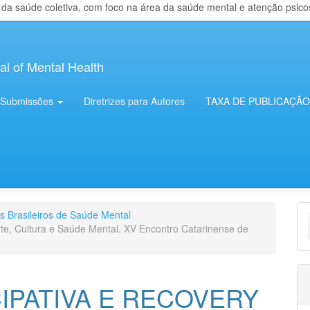
 saúde coletiva, com foco na área da saúde mental e atenção psicosso
al of Mental Health
Submissões
Diretrizes para Autores
TAXA DE PUBLICAÇÃO
E
os Brasileiros de Saúde Mental
rte, Cultura e Saúde Mental. XV Encontro Catarinense de
S
CIPATIVA E RECOVERY