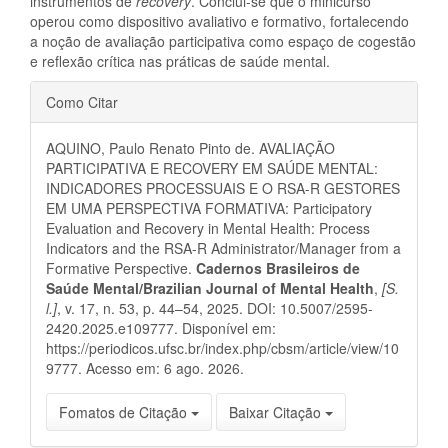
instrumentos de
recovery
. Conclui-se que o minicurso
operou como dispositivo avaliativo e formativo, fortalecendo
a noção de avaliação participativa como espaço de cogestão
e reflexão crítica nas práticas de saúde mental.
Detalhes
Como Citar
do
AQUINO, Paulo Renato Pinto de. AVALIAÇÃO
artigo
PARTICIPATIVA E RECOVERY EM SAÚDE MENTAL:
INDICADORES PROCESSUAIS E O RSA-R GESTORES
EM UMA PERSPECTIVA FORMATIVA: Participatory
Evaluation and Recovery in Mental Health: Process
Indicators and the RSA-R Administrator/Manager from a
Formative Perspective.
Cadernos Brasileiros de
Saúde Mental/Brazilian Journal of Mental Health
,
[S.
l.]
, v. 17, n. 53, p. 44–54, 2025. DOI: 10.5007/2595-
2420.2025.e109777. Disponível em:
https://periodicos.ufsc.br/index.php/cbsm/article/view/10
9777. Acesso em: 6 ago. 2026.
Fomatos de Citação
Baixar Citação