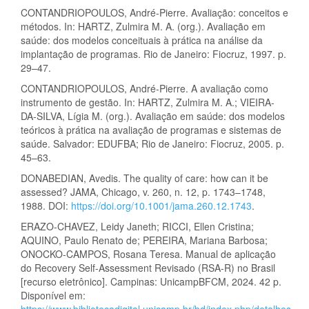
CONTANDRIOPOULOS, André-Pierre. Avaliação: conceitos e
métodos. In: HARTZ, Zulmira M. A. (org.). Avaliação em
saúde: dos modelos conceituais à prática na análise da
implantação de programas. Rio de Janeiro: Fiocruz, 1997. p.
29–47.
CONTANDRIOPOULOS, André-Pierre. A avaliação como
instrumento de gestão. In: HARTZ, Zulmira M. A.; VIEIRA-
DA-SILVA, Lígia M. (org.). Avaliação em saúde: dos modelos
teóricos à prática na avaliação de programas e sistemas de
saúde. Salvador: EDUFBA; Rio de Janeiro: Fiocruz, 2005. p.
45–63.
DONABEDIAN, Avedis. The quality of care: how can it be
assessed? JAMA, Chicago, v. 260, n. 12, p. 1743–1748,
1988. DOI:
https://doi.org/10.1001/jama.260.12.1743
.
ERAZO-CHAVEZ, Leidy Janeth; RICCI, Ellen Cristina;
AQUINO, Paulo Renato de; PEREIRA, Mariana Barbosa;
ONOCKO-CAMPOS, Rosana Teresa. Manual de aplicação
do Recovery Self-Assessment Revisado (RSA-R) no Brasil
[recurso eletrônico]. Campinas: UnicampBFCM, 2024. 42 p.
Disponível em:
https://www.bibliotecadigital.unicamp.br/bd/index.php/detalhes-