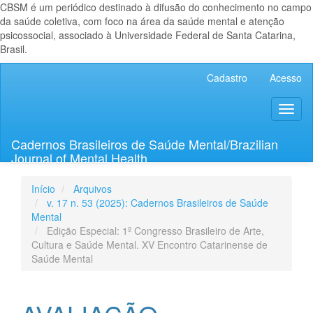
CBSM é um periódico destinado à difusão do conhecimento no campo
da saúde coletiva, com foco na área da saúde mental e atenção
psicossocial, associado à Universidade Federal de Santa Catarina,
Brasil.
Navegação
Cadastro
Acesso
Principal
Conteúdo
Toggl
principal
naviga
Barra
Lateral
Cadernos Brasileiros de Saúde Mental/Brazilian
Journal of Mental Health
Início
Arquivos
v. 17 n. 53 (2025): Cadernos Brasileiros de Saúde
Mental
Edição Especial: 1º Congresso Brasileiro de Arte,
Cultura e Saúde Mental. XV Encontro Catarinense de
Saúde Mental