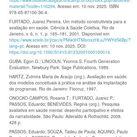
material/?code=116294
. Acesso em: 10 nov. 2025. ISBN
978-65-87100-36-4.
FURTADO, Juarez Pereira. Um método construtivista para a
avaliação em saúde. Ciência & Saúde Coletiva, Rio de
Janeiro, v. 6, n. 1, p. 165–181, 2001. Disponível em:
https://www.scielo.br/j/csc/a/PMw3HTMsmxzHLsJYWYdS6Bp/?
lang=pt
. Acesso em: 10 nov. 2025. DOI:
https://doi.org/10.1590/S1413-81232001000100014
.
GUBA, Egon G.; LINCOLN, Yvonna S. Fourth Generation
Evaluation. Newbury Park: Sage Publications, 1989.
HARTZ, Zulmira Maria de Araújo (org.). Avaliação em saúde:
dos modelos conceituais à prática na análise da implantação
de programas. Rio de Janeiro: Fiocruz, 1997.
ONOCKO-CAMPOS, Rosana T.; FURTADO, Juarez P.;
PASSOS, Eduardo; BENEVIDES, Regina (org.). Pesquisa
avaliativa em saúde mental: desenho participativo e efeitos
da narratividade. São Paulo: Aderaldo & Rothschild, 2008.
428 p.
PASSOS, Eduardo; SOUZA, Tadeu de Paula; AQUINO, Paulo