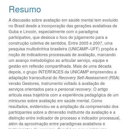
do
Resumo
artigo
A discussão sobre avaliação em saúde mental tem evoluído
principal
no Brasil desde a incorporação das gerações avaliativas de
Guba e Lincoln, especialmente com o paradigma
participativo, que desloca o foco do julgamento para a
construção coletiva de sentidos. Entre 2005 e 2007, uma
pesquisa multicêntrica brasileira (UNICAMP–UFF) propôs a
noção de indicadores processuais de avaliação, marcando
um avanço metodológico ao articular serviço, equipe e
gestão em reflexão compartilhada. Mais de uma década
depois, o grupo INTERFACES da UNICAMP empreendeu a
adaptação transcultural do
Recovery Self-Assessment
(RSA)
versão Gestores, instrumento voltado à avaliação de
serviços orientados para o
personal recovery
. O artigo
articula essa trajetória com a experiência pedagógica de um
minicurso sobre avaliação em saúde mental. Como
resultados, evidenciou-se a ampliação da compreensão dos
participantes sobre a dimensão instituinte da avaliação e a
distinção entre indicador de processo e indicador processual,
além da aproximação entre paradigmas avaliativos e