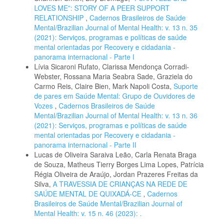
LOVES ME”: STORY OF A PEER SUPPORT
RELATIONSHIP
,
Cadernos Brasileiros de Saúde
Mental/Brazilian Journal of Mental Health: v. 13 n. 35
(2021): Serviços, programas e políticas de saúde
mental orientadas por Recovery e cidadania -
panorama internacional - Parte I
Lívia Sicaroni Rufato, Clarissa Mendonça Corradi-
Webster, Rossana Maria Seabra Sade, Graziela do
Carmo Reis, Claire Bien, Mark Napoli Costa,
Suporte
de pares em Saúde Mental: Grupo de Ouvidores de
Vozes
,
Cadernos Brasileiros de Saúde
Mental/Brazilian Journal of Mental Health: v. 13 n. 36
(2021): Serviços, programas e políticas de saúde
mental orientadas por Recovery e cidadania -
panorama internacional - Parte II
Lucas de Oliveira Saraiva Leão, Carla Renata Braga
de Souza, Matheus Tierry Borges Lima Lopes, Patrícia
Régia Oliveira de Araújo, Jordan Prazeres Freitas da
Silva,
A TRAVESSIA DE CRIANÇAS NA REDE DE
SAÚDE MENTAL DE QUIXADÁ-CE
,
Cadernos
Brasileiros de Saúde Mental/Brazilian Journal of
Mental Health: v. 15 n. 46 (2023): .