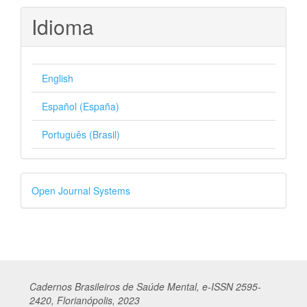
Idioma
English
Español (España)
Português (Brasil)
Desenvolvido
Open Journal Systems
por
Cadernos
Br
asileiros
de Saúde Mental, e-ISSN 2595-
2420, Florianópolis, 2023