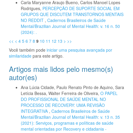
Carla Maryanne Araujo Bueno, Carlos Manoel Lopes
Rodrigues,
PERCEPÇÃO DE SUPORTE SOCIAL EM
GRUPOS QUE DISCUTEM TRANSTORNOS MENTAIS
NO REDDIT
,
Cadernos Brasileiros de Saúde
Mental/Brazilian Journal of Mental Health: v. 16 n. 50
(2024): .
<<
<
4
5
6
7
8
9
10
11
12
13
>
>>
Você também pode
iniciar uma pesquisa avançada por
similaridade
para este artigo.
Artigos mais lidos pelo mesmo(s)
autor(es)
Ana Lúcia Cidade, Paulo Renato Pinto de Aquino, Sara
Letícia Bessa, Walter Ferreira de Oliveira,
O PAPEL
DO PROFISSIONAL DE SAÚDE MENTAL NO
PROCESSO DE RECOVERY: UMA REVISÃO
INTEGRATIVA
,
Cadernos Brasileiros de Saúde
Mental/Brazilian Journal of Mental Health: v. 13 n. 35
(2021): Serviços, programas e políticas de saúde
mental orientadas por Recovery e cidadania -