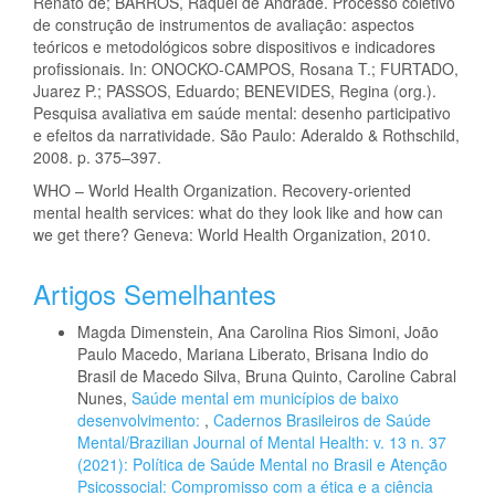
Renato de; BARROS, Raquel de Andrade. Processo coletivo
de construção de instrumentos de avaliação: aspectos
teóricos e metodológicos sobre dispositivos e indicadores
profissionais. In: ONOCKO-CAMPOS, Rosana T.; FURTADO,
Juarez P.; PASSOS, Eduardo; BENEVIDES, Regina (org.).
Pesquisa avaliativa em saúde mental: desenho participativo
e efeitos da narratividade. São Paulo: Aderaldo & Rothschild,
2008. p. 375–397.
WHO – World Health Organization. Recovery-oriented
mental health services: what do they look like and how can
we get there? Geneva: World Health Organization, 2010.
Artigos Semelhantes
Magda Dimenstein, Ana Carolina Rios Simoni, João
Paulo Macedo, Mariana Liberato, Brisana Indio do
Brasil de Macedo Silva, Bruna Quinto, Caroline Cabral
Nunes,
Saúde mental em municípios de baixo
desenvolvimento:
,
Cadernos Brasileiros de Saúde
Mental/Brazilian Journal of Mental Health: v. 13 n. 37
(2021): Política de Saúde Mental no Brasil e Atenção
Psicossocial: Compromisso com a ética e a ciência