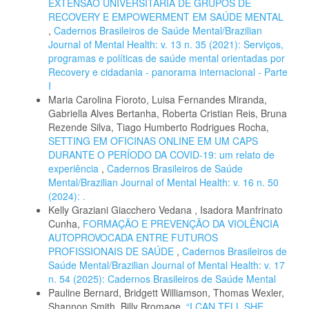
EXTENSÃO UNIVERSITÁRIA DE GRUPOS DE
RECOVERY E EMPOWERMENT EM SAÚDE MENTAL
,
Cadernos Brasileiros de Saúde Mental/Brazilian
Journal of Mental Health: v. 13 n. 35 (2021): Serviços,
programas e políticas de saúde mental orientadas por
Recovery e cidadania - panorama internacional - Parte
I
Maria Carolina Fioroto, Luisa Fernandes Miranda,
Gabriella Alves Bertanha, Roberta Cristian Reis, Bruna
Rezende Silva, Tiago Humberto Rodrigues Rocha,
SETTING EM OFICINAS ONLINE EM UM CAPS
DURANTE O PERÍODO DA COVID-19: um relato de
experiência
,
Cadernos Brasileiros de Saúde
Mental/Brazilian Journal of Mental Health: v. 16 n. 50
(2024): .
Kelly Graziani Giacchero Vedana , Isadora Manfrinato
Cunha,
FORMAÇÃO E PREVENÇÃO DA VIOLÊNCIA
AUTOPROVOCADA ENTRE FUTUROS
PROFISSIONAIS DE SAÚDE
,
Cadernos Brasileiros de
Saúde Mental/Brazilian Journal of Mental Health: v. 17
n. 54 (2025): Cadernos Brasileiros de Saúde Mental
Pauline Bernard, Bridgett Williamson, Thomas Wexler,
Shannon Smith, Billy Bromage,
“I CAN TELL SHE